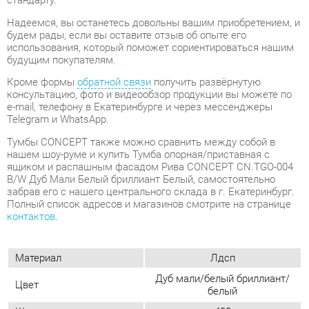
консультацию, фото и видеообзор продукции вы можете по
e-mail, телефону в Екатеринбурге и через мессенджеры
Telegram и WhatsApp.
Тумбы CONCEPT также можно сравнить между собой в
нашем шоу-руме и купить Тумба опорная/приставная с
ящиком и распашным фасадом Рива CONCEPT CN.TGO-004
B/W Дуб Мали Белый бриллиант Белый, самостоятельно
забрав его с нашего центрального склада в г. Екатеринбург.
Полный список адресов и магазинов смотрите на странице
контактов
.
Материал
Лдсп
Дуб мали/белый бриллиант/
Цвет
белый
Ширина, мм
420
Глубина, мм
720
Высота, мм
583
Конструкция
С дверцами
Количество ящиков
1