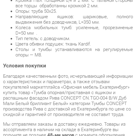
D=50 мм .
Тип петель: с доводчиком.
Цвета обивки подушек: ткань Kardif.
Столы и тумбы устанавливаются на регулируемые
опоры — М8.
Условия покупки
Благодаря качественным фото, исчерпывающей информации
о характеристиках и параметрах, а также отзывам
покупателей маркетплэйса «Офисная мебель Екатеринбург»
купить товар «Тумба опорная/приставная с ящиком и
распашным фасадом Рива CONCEPT CN.TGO-004 B/W Дуб
Мали Белый бриллиант Белый» категории Тумбы CONCEPT
производства Рива с доставкой из Екатеринбурга по цене со
скидкой и гарантией от производителя не составит труда.
Мы отправляем заказы в доставку ежедневно. Товары из
ассортимента в наличии на складе в Екатеринбурге вы
получите не позднее
48-ми часов
с момента оформления
заказа. Дополнительно вы можете заказать подъём на этаж
и сборку мебельных изделий.
Срок доставки в другие регионы, и для товаров, находящихся
на складах производителей, рассчитывается индивидуально.
Уточнить наличие, срок и стоимость доставки вы можете