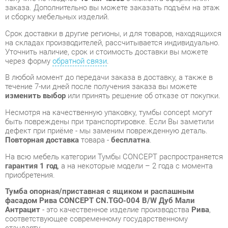
через форму
обратной связи
.
В любой момент до передачи заказа в доставку, а также в
течение 7-ми дней после получения заказа вы можете
изменить выбор
или принять решение об отказе от покупки.
Несмотря на качественную упаковку, тумбы concept могут
быть повреждены при транспортировке. Если Вы заметили
дефект при приёме - мы заменим поврежденную деталь.
Повторная доставка
товара -
бесплатна
.
На всю мебель категории Тумбы CONCEPT распространяется
гарантия 1 год
, а на некоторые модели – 2 года с момента
приобретения.
Тумба опорная/приставная с ящиком и распашным
фасадом Рива CONCEPT CN.TGO-004 B/W Дуб Мали
Антрацит
- это качественное изделие производства
Рива
,
соответствующее современному государственному
стандарту.
Надеемся, вы останетесь довольны вашим приобретением, и
будем рады, если вы оставите отзыв об опыте его
использования, который поможет сориентироваться нашим
будущим покупателям.
Кроме формы
обратной связи
получить развёрнутую