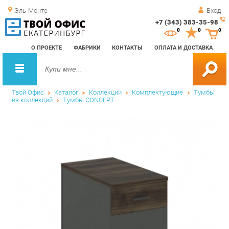
Эль-Монте
Вход
+7 (343) 383-35-98
Зак
0
0
0
обр
О ПРОЕКТЕ
ФАБРИКИ
КОНТАКТЫ
ОПЛАТА И ДОСТАВКА
зво
Твой Офис
Каталог
Коллекции
Комплектующие
Тумбы
из коллекций
Тумбы CONCEPT