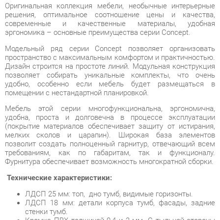
Модельный ряд серии Concept позволяет организовать
пространство с максимальным комфортом и практичностью.
Дизайн строится на простоте линий. Модульная конструкция
позволяет собирать уникальные комплекты, что очень
удобно, особенно если мебель будет размещаться в
помещении с нестандартной планировкой.
Мебель этой серии многофункциональна, эргономична,
удобна, проста и долговечна в процессе эксплуатации
(покрытие материалов обеспечивает защиту от истирания,
мелких сколов и царапин). Широкая база элементов
позволит создать полноценный гарнитур, отвечающий всем
требованиям, как по габаритам, так и функционалу.
Фурнитура обеспечивает возможность многократной сборки.
Технические характеристики:
ЛДСП 25 мм: топ, дно тумб, видимые горизонты.
ЛДСП 18 мм: детали корпуса тумб, фасады, задние
стенки тумб.
Кромка ПВХ толщиной 0,4 и 2 мм. С тыльной стороны
все торцы обработанны кромкой 2 мм.
Опоры: труба 50х25.
Направляющие ящиков: шариковые, полного
выдвижения без доводчиков, L=350 мм.
Колеса мобильных тумб: усиленные, прорезиненые