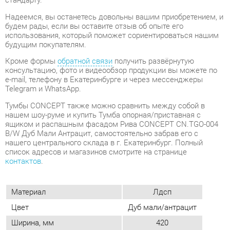
консультацию, фото и видеообзор продукции вы можете по
e-mail, телефону в Екатеринбурге и через мессенджеры
Telegram и WhatsApp.
Тумбы CONCEPT также можно сравнить между собой в
нашем шоу-руме и купить Тумба опорная/приставная с
ящиком и распашным фасадом Рива CONCEPT CN.TGO-004
B/W Дуб Мали Антрацит, самостоятельно забрав его с
нашего центрального склада в г. Екатеринбург. Полный
список адресов и магазинов смотрите на странице
контактов
.
Материал
Лдсп
Цвет
Дуб мали/антрацит
Ширина, мм
420
Глубина, мм
720
Высота, мм
583
Конструкция
С дверцами
Количество ящиков
1
Замок
Да