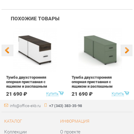
Тумба двухсторонняя
Тумба двухсторонняя
Т
опорная приставная с
опорная приставная с
о
ящиком и распашным
ящиком и распашным
я
фасадом Рива CONCEPT
фасадом Рива CONCEPT
ф
21 690 ₽
21 690 ₽
Купить
Купить
CN.DTGO-004 B/W Дуб
CN.DTGO-004 B/W Кобо
C
Мали Белый бриллиант
Черный
С
Черный
б
info@office-ekb.ru
+7 (343) 383-35-98
КАТАЛОГ
ИНФОРМАЦИЯ
Коллекции
О проекте
Столы и Тумбы
Контакты
Стулья и Кресла
Дизайн
Шкафы и стеллажи
Доставка и Оплата
Сейфы
Скидки и Акции
Офисная мебель
Политика
Хранение инструментов
Гарантия