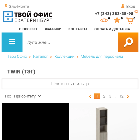
Эль-Монте
Вход
+7 (343) 383-35-98
Зак
0
0
0
обр
О ПРОЕКТЕ
ФАБРИКИ
КОНТАКТЫ
ОПЛАТА И ДОСТАВКА
зво
Твой Офис
Каталог
Коллекции
Мебель для персонала
TWIN (ТЭГ)
Показать фильтр
По:
Приоритету
1
2
3
...
12