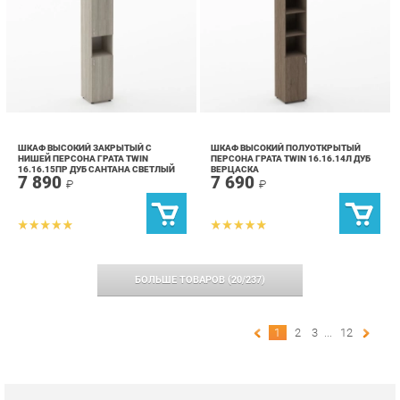
ШКАФ ВЫСОКИЙ ЗАКРЫТЫЙ С
ШКАФ ВЫСОКИЙ ПОЛУОТКРЫТЫЙ
НИШЕЙ ПЕРСОНА ГРАТА TWIN
ПЕРСОНА ГРАТА TWIN 16.16.14Л ДУБ
16.16.15ПР ДУБ САНТАНА СВЕТЛЫЙ
ВЕРЦАСКА
7 890
7 690
₽
₽
БОЛЬШЕ ТОВАРОВ
(
20
/
237
)
1
2
3
...
12
TWIN
Материалы: