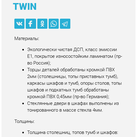
Экологически чистая ДСП, класс эмиссии
Е1, покрытое износостойким ламинатом (пр-
во Россия);
Торцы деталей обработаны кромкой ПВХ
2мм (столешницы, топы приставных тумб),
каркасы шкафов и тумб, опоры столов, топы
шкафов и подкатных тумб обработаны
кромкой ПВХ 0,45мм (пр-во Германия);
Стеклянные двери в шкафах выполнены из
тонированного в массе стекла 4мм.
Толщины:
Толщина столешниц, топов тумб и шкафов:
22мм, толщина опор столов, каркасов
шкафов и тумб: 16мм.
Фурнитура:
Лицевая фурнитура: ручки — металл, цвет —
матовый хром;
Мебель собрана на эксцентриковые стяжки;
Все шкафы и тумбы приставные