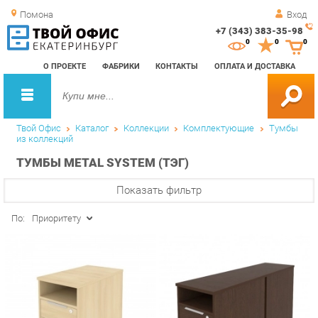
Помона
Вход
+7 (343) 383-35-98
Зак
0
0
0
обр
О ПРОЕКТЕ
ФАБРИКИ
КОНТАКТЫ
ОПЛАТА И ДОСТАВКА
зво
Твой Офис
Каталог
Коллекции
Комплектующие
Тумбы
из коллекций
ТУМБЫ METAL SYSTEM (ТЭГ)
Показать фильтр
По:
Приоритету