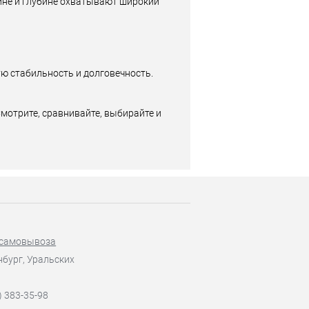
ине и глубине охватывают широкий
ю стабильность и долговечность.
мотрите, сравнивайте, выбирайте и
 самовывоза
нбург, Уральских
) 383-35-98