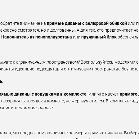
, обратите внимание на
прямые диваны с велюровой обивкой
или
п
екрасно смотрятся, но и долговечны. А для тех, кто предпочитает н
.
Наполнитель из пенополиуретана
или
пружинный блок
обеспечив
омнате с ограниченным пространством?
Воспользуйтесь моделями 
рианты идеально подходят для оптимизации пространства без потер
ь.
рямые диваны с подушками в комплекте
. Или что насчет
прямого 
сохранять порядок в комнате, не жертвуя стилем. В комплекте ид
вание и жесткое изголовье
.
кален, мы предлагаем различные размеры прямых диванов. Выбер