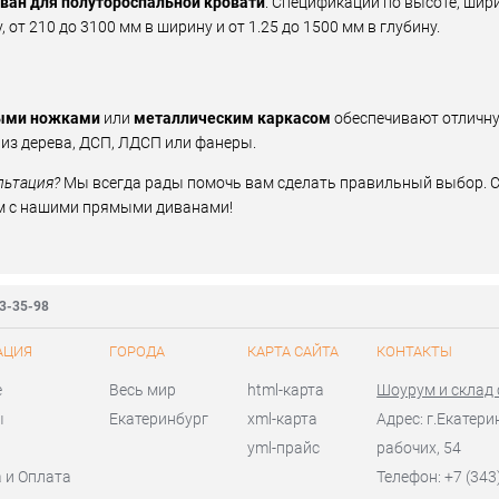
ван для полутороспальной кровати
. Спецификации по высоте, шир
 от 210 до 3100 мм в ширину и от 1.25 до 1500 мм в глубину.
ными ножками
или
металлическим каркасом
обеспечивают отличну
 из дерева, ДСП, ЛДСП или фанеры.
льтация?
Мы всегда рады помочь вам сделать правильный выбор. С
м с нашими прямыми диванами!
83-35-98
АЦИЯ
ГОРОДА
КАРТА САЙТА
КОНТАКТЫ
е
Весь мир
html-карта
Шоурум и склад
ы
Екатеринбург
xml-карта
Адрес: г.Екатери
yml-прайс
рабочих, 54
 и Оплата
Телефон: +7 (343