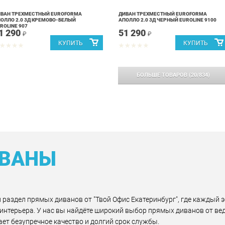
ИВАН ТРЕХМЕСТНЫЙ EUROFORMA
ДИВАН ТРЕХМЕСТНЫЙ EUROFORMA
ОЛЛО 2.0 3Д КРЕМОВО-БЕЛЫЙ
АПОЛЛО 2.0 3Д ЧЕРНЫЙ EUROLINE 9100
ROLINE 907
1 290
51 290
₽
₽
БОЛЬШЕ ТОВАРОВ
(
20
/
834
)
ИВАНЫ
раздел прямых диванов от "Твой Офис Екатеринбург", где каждый 
интерьера. У нас вы найдёте широкий выбор прямых диванов от вед
щает безупречное качество и долгий срок службы.