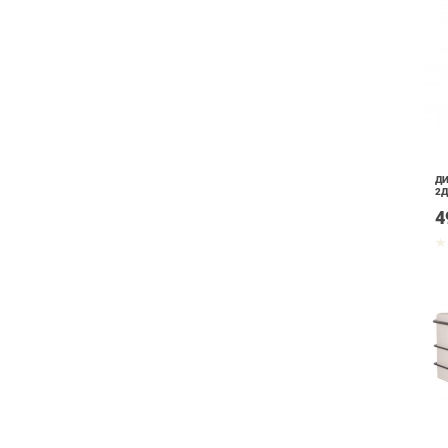
ДИ
2Д
4