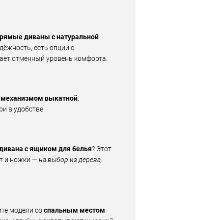
рямые диваны с натуральной
адёжность, есть опции с
ает отменный уровень комфорта.
с
механизмом выкатной
,
и в удобстве.
дивана с ящиком для белья
? Этот
ут и ножки —
на выбор из дерева,
ите модели со
спальным местом