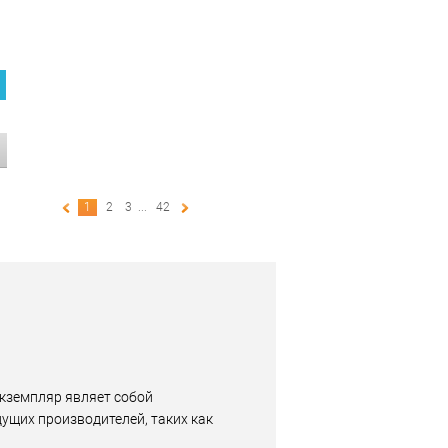
1
2
3
...
42
экземпляр являет собой
ущих производителей, таких как