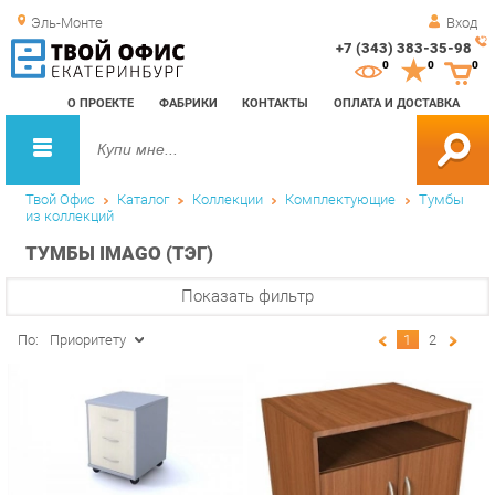
Эль-Монте
Вход
+7 (343) 383-35-98
Зак
0
0
0
обр
О ПРОЕКТЕ
ФАБРИКИ
КОНТАКТЫ
ОПЛАТА И ДОСТАВКА
зво
Твой Офис
Каталог
Коллекции
Комплектующие
Тумбы
из коллекций
ТУМБЫ IMAGO (ТЭГ)
Показать фильтр
По:
Приоритету
1
2