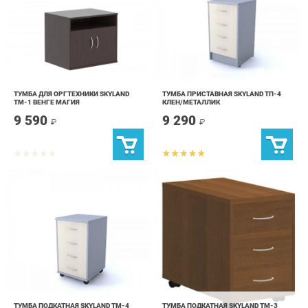
ТУМБА ДЛЯ ОРГТЕХНИКИ SKYLAND
ТУМБА ПРИСТАВНАЯ SKYLAND ТП-4
ТМ-1 ВЕНГЕ МАГИЯ
КЛЕН/МЕТАЛЛИК
9 590
9 290
₽
₽
ТУМБА ПОДКАТНАЯ SKYLAND ТМ-4
ТУМБА ПОДКАТНАЯ SKYLAND ТМ-3
КЛЕН/МЕТАЛЛИК
ФРАНЦУЗСКИЙ ОРЕХ
7 390
6 290
₽
₽