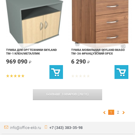
ТУМБА ДЛЯ ОРГТЕХНИКИ SKYLAND
ТУМБА МОБИЛЬНАЯ SKYLAND IMAGO
ТМ-1 КЛЕН/МЕТАЛЛИК
ТМ-3А ФРАНЦУЗСКИЙ ОРЕХ
969 090
6 290
₽
₽
БОЛЬШЕ ТОВАРОВ
(
20
/
31
)
1
2
info@office-ekb.ru
+7 (343) 383-35-98
КАТАЛОГ
ИНФОРМАЦИЯ
Коллекции
О проекте
Столы и Тумбы
Контакты
Стулья и Кресла
Дизайн