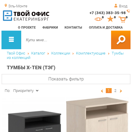
Эль-Монте
Вход
+7 (343) 383-35-98
Зак
0
0
0
обр
О ПРОЕКТЕ
ФАБРИКИ
КОНТАКТЫ
ОПЛАТА И ДОСТАВКА
зво
Твой Офис
Каталог
Коллекции
Комплектующие
Тумбы
из коллекций
ТУМБЫ X-TEN (ТЭГ)
Показать фильтр
По:
Приоритету
1
2