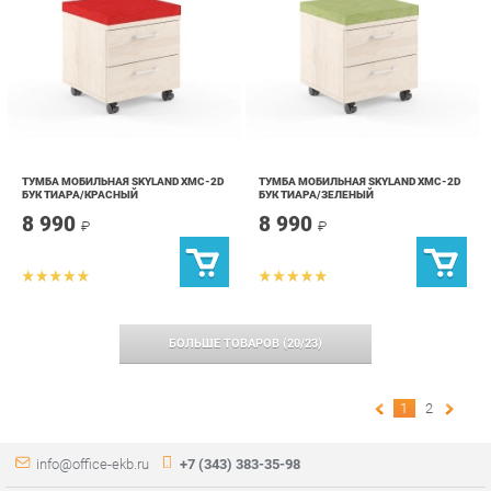
ТУМБА МОБИЛЬНАЯ SKYLAND XMC-2D
ТУМБА МОБИЛЬНАЯ SKYLAND XMC-2D
БУК ТИАРА/КРАСНЫЙ
БУК ТИАРА/ЗЕЛЕНЫЙ
8 990
8 990
₽
₽
БОЛЬШЕ ТОВАРОВ
(
20
/
23
)
1
2
info@office-ekb.ru
+7 (343) 383-35-98
КАТАЛОГ
ИНФОРМАЦИЯ
Коллекции
О проекте
Столы и Тумбы
Контакты
Стулья и Кресла
Дизайн