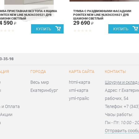
МБА ПРИСТАВНАЯ БЕЗ ТОПА 4 ЯЩИКА
ТУМБА С РАЗДВИЖНЫМИ ФАСАДАМИ
INTEX NEW LINE NLN36330521 ДУБ
POINTEX NEW LINE NLN36334621 ДУБ
АМОНИ СВЕТЛЫЙ
ШАМОНИ СВЕТЛЫЙ
4 590
29 690
₽
₽
83-35-98
АЦИЯ
ГОРОДА
КАРТА САЙТА
КОНТАКТЫ
е
Весь мир
html-карта
Шоурум и склад
ы
Екатеринбург
xml-карта
Адрес: г.Екатери
yml-прайс
рабочих, 54
 и Оплата
Телефон: +7 (343
 Акции
Часы работы:
а
Пн - Пт:
10:00 - 2
я
Отправить сооб