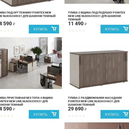
МБА ПОД ОРГТЕХНИКУ POINTEX NEW
ТУМБА 2 ЯЩИКА ПОД ПОДУШКУ POINTEX
NE NLN36348031 ДУБ ШАМОНИ ТЕМНЫЙ
NEW LINE NLN36330231 ДУБ ШАМОНИ
ТЕМНЫЙ
4 590
11 490
₽
₽
МБА ПРИСТАВНАЯ БЕЗ ТОПА 4 ЯЩИКА
ТУМБА С РАЗДВИЖНЫМИ ФАСАДАМИ
INTEX NEW LINE NLN36330531 ДУБ
POINTEX NEW LINE NLN36334631 ДУБ
АМОНИ ТЕМНЫЙ
ШАМОНИ ТЕМНЫЙ
4 590
29 690
₽
₽