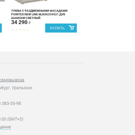
ТУМБА С РАЗДВИЖНЫМИ ФАСАДАМИ
POINTEX NEW LINE NLN36334521 ДУБ
ШАМОНИ СВЕТЛЫЙ
34 290
₽
 самовывоза
нбург, Уральских
) 383-35-98
0:00 (GMT+5)
щение