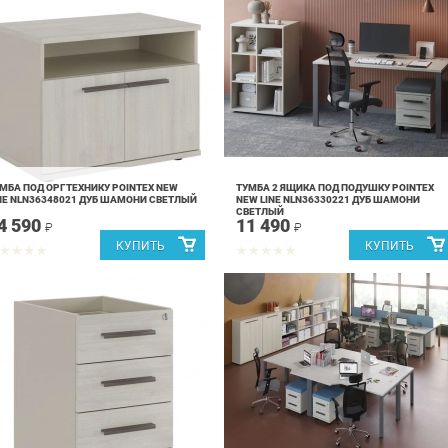
МБА ПОД ОРГТЕХНИКУ POINTEX NEW
ТУМБА 2 ЯЩИКА ПОД ПОДУШКУ POINTEX
NE NLN36348021 ДУБ ШАМОНИ СВЕТЛЫЙ
NEW LINE NLN36330221 ДУБ ШАМОНИ
СВЕТЛЫЙ
4 590
11 490
₽
₽