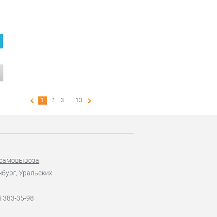
1
2
3
...
13
 самовывоза
нбург, Уральских
) 383-35-98