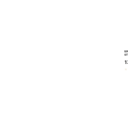
ШК
ST
1