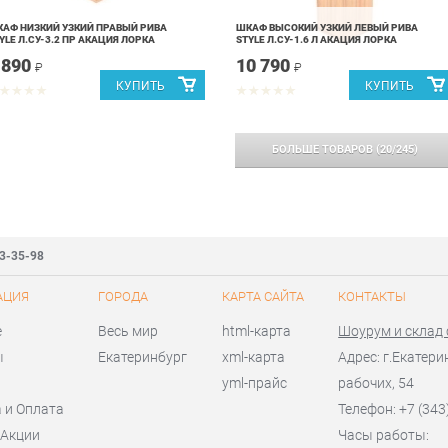
АФ НИЗКИЙ УЗКИЙ ПРАВЫЙ РИВА
ШКАФ ВЫСОКИЙ УЗКИЙ ЛЕВЫЙ РИВА
YLE Л.СУ-3.2 ПР АКАЦИЯ ЛОРКА
STYLE Л.СУ-1.6 Л АКАЦИЯ ЛОРКА
 890
10 790
₽
₽
БОЛЬШЕ ТОВАРОВ
(
20
/
245
)
83-35-98
АЦИЯ
ГОРОДА
КАРТА САЙТА
КОНТАКТЫ
е
Весь мир
html-карта
Шоурум и склад
ы
Екатеринбург
xml-карта
Адрес: г.Екатери
yml-прайс
рабочих, 54
 и Оплата
Телефон: +7 (343
 Акции
Часы работы: