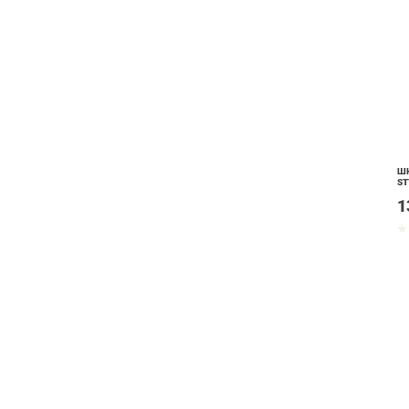
ШК
ST
1