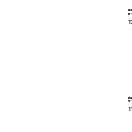
ШК
ST
1
ШК
ST
1