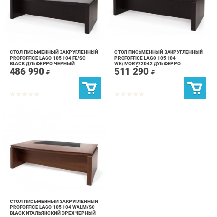
СТОЛ ПИСЬМЕННЫЙ ЗАКРУГЛЕННЫЙ
СТОЛ ПИСЬМЕННЫЙ ЗАКРУГЛЕННЫЙ
PROFOFFICE LAGO 105 104 FE/SC
PROFOFFICE LAGO 105 104
BLACK ДУБ ФЕРРО ЧЕРНЫЙ
WE/IVORY22042 ДУБ ФЕРРО
486 990
511 290
БЕЖЕВЫЙ
₽
₽
СТОЛ ПИСЬМЕННЫЙ ЗАКРУГЛЕННЫЙ
PROFOFFICE LAGO 105 104 WALM/SC
BLACK ИТАЛЬЯНСКИЙ ОРЕХ ЧЕРНЫЙ
486 990
₽