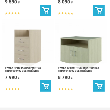
ТУМБА ПРИСТАВНАЯ POINTEX
ТУМБА ДЛЯ ОРГТЕХНИКИ POINTEX
TRD29630402 СВЕТЛЫЙ ДУБ
TRD29648002 СВЕТЛЫЙ ДУБ
7 990
8 790
₽
₽
info@office-ekb.ru
+7 (343) 383-35-98
КАТАЛОГ
ИНФОРМАЦИЯ