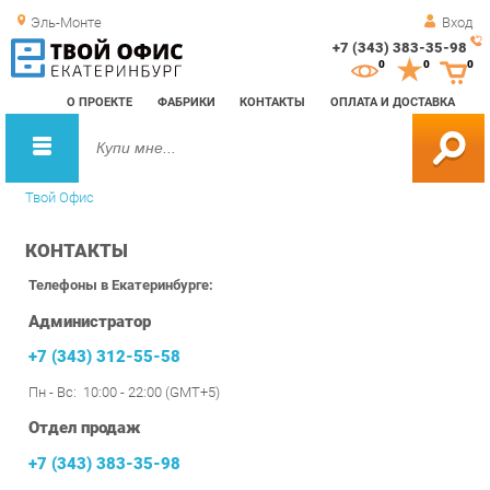
Эль-Монте
Вход
+7 (343) 383-35-98
Зак
0
0
0
обр
О ПРОЕКТЕ
ФАБРИКИ
КОНТАКТЫ
ОПЛАТА И ДОСТАВКА
зво
Твой Офис
КОНТАКТЫ
Телефоны в Екатеринбурге:
Администратор
+7 (343) 312-55-58
Пн - Вс: 10:00 - 22:00 (GMT+5)
Отдел продаж
+7 (343) 383-35-98
г.Екатеринбург, ул. Уральских рабочих, д. 54, второй этаж