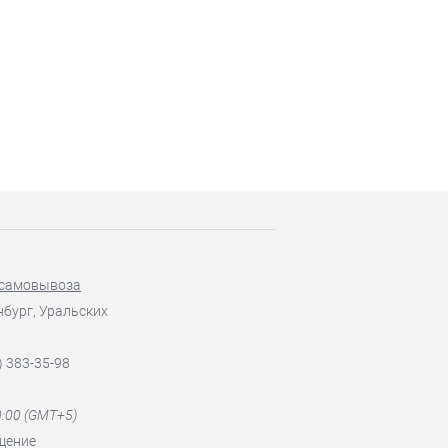
 самовывоза
нбург, Уральских
) 383-35-98
0:00 (GMT+5)
щение