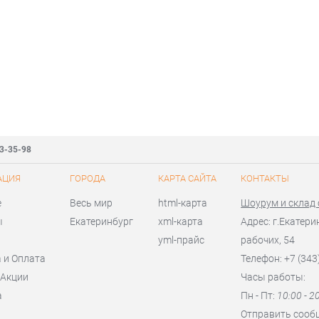
83-35-98
АЦИЯ
ГОРОДА
КАРТА САЙТА
КОНТАКТЫ
е
Весь мир
html-карта
Шоурум и склад
ы
Екатеринбург
xml-карта
Адрес: г.Екатери
yml-прайс
рабочих, 54
 и Оплата
Телефон: +7 (343
 Акции
Часы работы:
а
Пн - Пт:
10:00 - 2
я
Отправить сооб