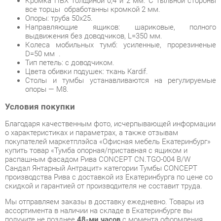
D=50 мм .
Тип петель: с доводчиком.
Цвета обивки подушек: ткань Kardif.
Столы и тумбы устанавливаются на регулируемые
опоры — М8.
Условия покупки
Благодаря качественным фото, исчерпывающей информации
о характеристиках и параметрах, а также отзывам
покупателей маркетплэйса «Офисная мебель Екатеринбург»
купить товар «Тумба опорная/приставная с ящиком и
распашным фасадом Рива CONCEPT CN.TGO-004 B/W
Сандал Янтарный Антрацит» категории Тумбы CONCEPT
производства Рива с доставкой из Екатеринбурга по цене со
скидкой и гарантией от производителя не составит труда.
Мы отправляем заказы в доставку ежедневно. Товары из
ассортимента в наличии на складе в Екатеринбурге вы
получите не позднее
48-ми часов
с момента оформления
заказа. Дополнительно вы можете заказать подъём на этаж
и сборку мебельных изделий.
Срок доставки в другие регионы, и для товаров, находящихся
на складах производителей, рассчитывается индивидуально.
Уточнить наличие, срок и стоимость доставки вы можете