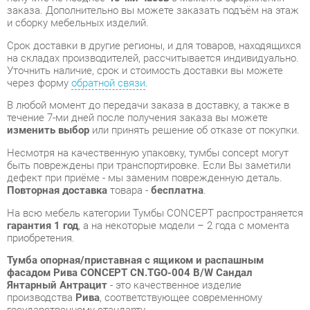
через форму
обратной связи
.
В любой момент до передачи заказа в доставку, а также в
течение 7-ми дней после получения заказа вы можете
изменить выбор
или принять решение об отказе от покупки.
Несмотря на качественную упаковку, тумбы concept могут
быть повреждены при транспортировке. Если Вы заметили
дефект при приёме - мы заменим поврежденную деталь.
Повторная доставка
товара -
бесплатна
.
На всю мебель категории Тумбы CONCEPT распространяется
гарантия 1 год
, а на некоторые модели – 2 года с момента
приобретения.
Тумба опорная/приставная с ящиком и распашным
фасадом Рива CONCEPT CN.TGO-004 B/W Сандал
Янтарный Антрацит
- это качественное изделие
производства
Рива
, соответствующее современному
государственному стандарту.
Надеемся, вы останетесь довольны вашим приобретением, и
будем рады, если вы оставите отзыв об опыте его
использования, который поможет сориентироваться нашим
будущим покупателям.
Кроме формы
обратной связи
получить развёрнутую