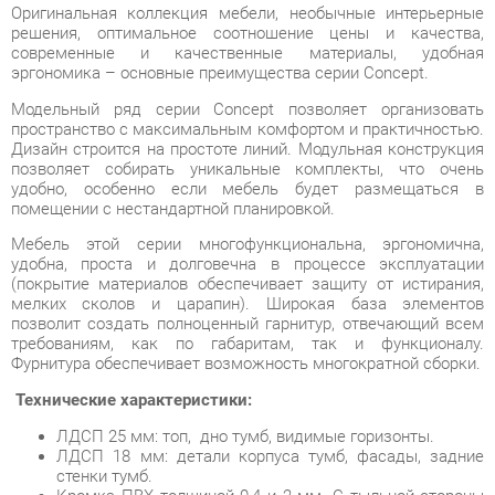
Модельный ряд серии Concept позволяет организовать
пространство с максимальным комфортом и практичностью.
Дизайн строится на простоте линий. Модульная конструкция
позволяет собирать уникальные комплекты, что очень
удобно, особенно если мебель будет размещаться в
помещении с нестандартной планировкой.
Мебель этой серии многофункциональна, эргономична,
удобна, проста и долговечна в процессе эксплуатации
(покрытие материалов обеспечивает защиту от истирания,
мелких сколов и царапин). Широкая база элементов
позволит создать полноценный гарнитур, отвечающий всем
требованиям, как по габаритам, так и функционалу.
Фурнитура обеспечивает возможность многократной сборки.
Технические характеристики:
ЛДСП 25 мм: топ, дно тумб, видимые горизонты.
ЛДСП 18 мм: детали корпуса тумб, фасады, задние
стенки тумб.
Кромка ПВХ толщиной 0,4 и 2 мм. С тыльной стороны
все торцы обработанны кромкой 2 мм.
Опоры: труба 50х25.
Направляющие ящиков: шариковые, полного
выдвижения без доводчиков, L=350 мм.
Колеса мобильных тумб: усиленные, прорезиненые