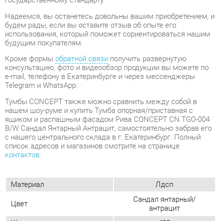
консультацию, фото и видеообзор продукции вы можете по
e-mail, телефону в Екатеринбурге и через мессенджеры
Telegram и WhatsApp.
Тумбы CONCEPT также можно сравнить между собой в
нашем шоу-руме и купить Тумба опорная/приставная с
ящиком и распашным фасадом Рива CONCEPT CN.TGO-004
B/W Сандал Янтарный Антрацит, самостоятельно забрав его
с нашего центрального склада в г. Екатеринбург. Полный
список адресов и магазинов смотрите на странице
контактов
.
Материал
Лдсп
Сандал янтарный/
Цвет
антрацит
Ширина, мм
420
Глубина, мм
720
Высота, мм
583
Конструкция
С дверцами
Количество ящиков
1