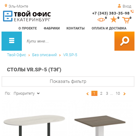
Эль-Монте
Вход
+7 (343) 383-35-98
Зак
0
0
0
обр
О ПРОЕКТЕ
ФАБРИКИ
КОНТАКТЫ
ОПЛАТА И ДОСТАВКА
зво
Твой Офис
Без описаний
VR.SP-5
СТОЛЫ VR.SP-5 (ТЭГ)
Показать фильтр
По:
Приоритету
1
2
3
...
10