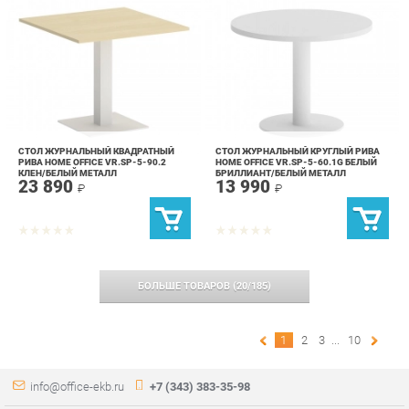
СТОЛ ЖУРНАЛЬНЫЙ КВАДРАТНЫЙ
СТОЛ ЖУРНАЛЬНЫЙ КРУГЛЫЙ РИВА
РИВА HOME OFFICE VR.SP-5-90.2
HOME OFFICE VR.SP-5-60.1G БЕЛЫЙ
КЛЕН/БЕЛЫЙ МЕТАЛЛ
БРИЛЛИАНТ/БЕЛЫЙ МЕТАЛЛ
23 890
13 990
₽
₽
БОЛЬШЕ ТОВАРОВ
(
20
/
185
)
1
2
3
...
10
info@office-ekb.ru
+7 (343) 383-35-98
КАТАЛОГ
ИНФОРМАЦИЯ
Коллекции
О проекте
Столы и Тумбы
Контакты
Стулья и Кресла
Дизайн