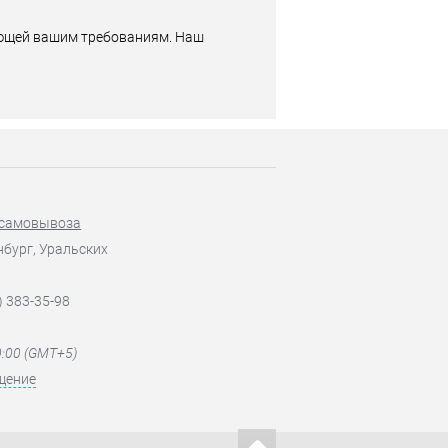
ующей вашим требованиям. Наш
 самовывоза
нбург, Уральских
) 383-35-98
0:00 (GMT+5)
щение