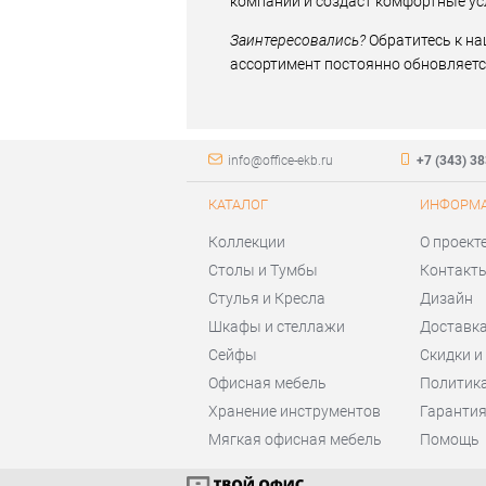
компании и создаст комфортные ус
Заинтересовались?
Обратитесь к н
ассортимент постоянно обновляется
info@office-ekb.ru
+7 (343) 3
КАТАЛОГ
ИНФОРМ
Коллекции
О проект
Столы и Тумбы
Контакт
Стулья и Кресла
Дизайн
Шкафы и стеллажи
Доставка
Сейфы
Скидки и
Офисная мебель
Политик
Хранение инструментов
Гаранти
Мягкая офисная мебель
Помощь