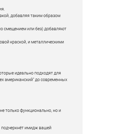
ия.
овкой, добавляя таким образом
(со смещением или без) добавляют
овой краской, и металлическими
которые идеально подходят для
рех американский" до современных
не только функционально, но и
ы, подчеркнёт имидж вашей