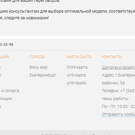
ловия для ваших переговоров.
ашим консультантам для выбора оптимальной модели, соответств
, следите за новинками!
83-35-98
АЦИЯ
ГОРОДА
КАРТА САЙТА
КОНТАКТЫ
е
Весь мир
html-карта
Шоурум и склад
ы
Екатеринбург
xml-карта
Адрес: г.Екатери
yml-прайс
рабочих, 54
 и Оплата
Телефон: +7 (343
 Акции
Часы работы:
а
Пн - Пт:
10:00 - 2
я
Отправить сооб