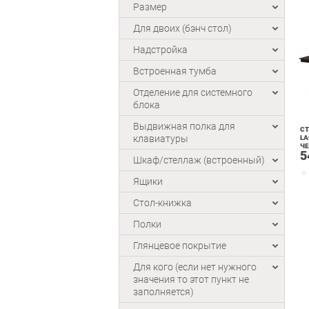
Размер
Для двоих (бэнч стол)
Надстройка
Встроенная тумба
Отделение для системного
блока
Выдвижная полка для
СТ
клавиатуры
LA
Ч
5
Шкаф/стеллаж (встроенный)
Ящики
Стол-книжка
Полки
Глянцевое покрытие
Для кого (если нет нужного
значения то этот пункт не
заполняется)