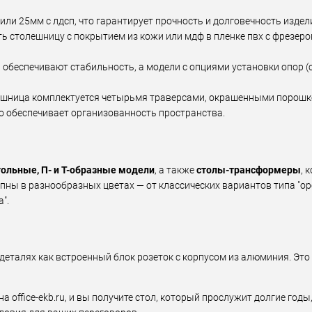
 или 25мм с лдсп, что гарантирует прочность и долговечность издел
ть столешницу с покрытием из кожи или мдф в пленке пвх с фрезер
 обеспечивают стабильность, а модели с опциями установки опор 
ешница комплектуется четырьмя траверсами, окрашенными порошк
то обеспечивает организованность пространства.
ольные, П- и Т-образные модели
, а также
столы-трансформеры
, 
пны в разнообразных цветах — от классических вариантов типа "о
".
деталях как встроенный блок розеток с корпусом из алюминия. Это 
а office-ekb.ru, и вы получите стол, который прослужит долгие год