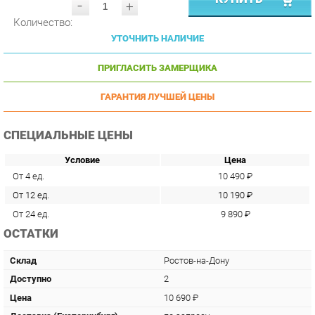
УТОЧНИТЬ НАЛИЧИЕ
ПРИГЛАСИТЬ ЗАМЕРЩИКА
ГАРАНТИЯ ЛУЧШЕЙ ЦЕНЫ
СПЕЦИАЛЬНЫЕ ЦЕНЫ
Условие
Цена
От 4 ед.
10 490 ₽
От 12 ед.
10 190 ₽
От 24 ед.
9 890 ₽
ОСТАТКИ
Склад
Ростов-на-Дону
Доступно
2
Цена
10 690 ₽
Доставка (Екатеринбург)
по запросу
Доставка
по
г. Екатеринбург
и до ТК -
1490 р.
и