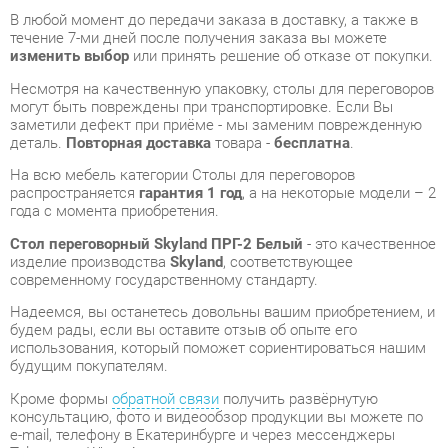
заметили дефект при приёме - мы заменим поврежденную
деталь.
Повторная доставка
товара -
бесплатна
.
На всю мебель категории Столы для переговоров
распространяется
гарантия 1 год
, а на некоторые модели – 2
года с момента приобретения.
Стол переговорный Skyland ПРГ-2 Белый
- это качественное
изделие производства
Skyland
, соответствующее
современному государственному стандарту.
Надеемся, вы останетесь довольны вашим приобретением, и
будем рады, если вы оставите отзыв об опыте его
использования, который поможет сориентироваться нашим
будущим покупателям.
Кроме формы
обратной связи
получить развёрнутую
консультацию, фото и видеообзор продукции вы можете по
e-mail, телефону в Екатеринбурге и через мессенджеры
Telegram и WhatsApp.
Столы для переговоров также можно сравнить между собой
в нашем шоу-руме и купить Стол переговорный Skyland ПРГ-2
Белый, самостоятельно забрав его с нашего центрального
склада в г. Екатеринбург. Полный список адресов и
магазинов смотрите на странице
контактов
.