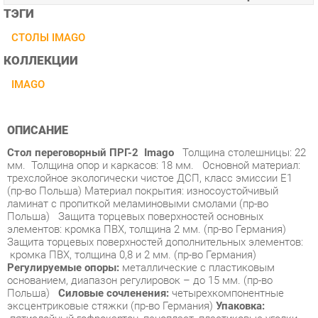
КОЛЛЕКЦИИ
IMAGO
ОПИСАНИЕ
Стол переговорный ПРГ-2 Imago
Толщина столешницы: 22
мм. Толщина опор и каркасов: 18 мм. Основной материал:
трехслойное экологически чистое ДСП, класс эмиссии Е1
(пр-во Польша) Материал покрытия: износоустойчивый
ламинат с пропиткой меламиновыми смолами (пр-во
Польша) Защита торцевых поверхностей основных
элементов: кромка ПВХ, толщина 2 мм. (пр-во Германия)
Защита торцевых поверхностей дополнительных элементов:
кромка ПВХ, толщина 0,8 и 2 мм. (пр-во Германия)
Регулируемые опоры:
металлические с пластиковым
основанием, диапазон регулировок – до 15 мм. (пр-во
Польша)
Силовые сочленения:
четырехкомпонентные
эксцентриковые стяжки (пр-во Германия)
Упаковка:
пятислойный гофрокартон, пенопласт, пластиковые уголки
Стоимость стола зависит от выбранного цвета ЛДСП