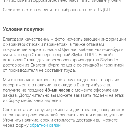
Условия покупки
Благодаря качественным фото, исчерпывающей информации
о характеристиках и параметрах, а также отзывам
покупателей маркетплэйса «Офисная мебель Екатеринбург»
купить товар «Стол переговорный Skyland ПРГ-2 Белый»
категории Столы для переговоров производства Skyland с
доставкой из Екатеринбурга по цене со скидкой и гарантией
от производителя не составит труда.
Мы отправляем заказы в доставку ежедневно. Товары из
ассортимента в наличии на складе в Екатеринбурге вы
получите не позднее
48-ми часов
с момента оформления
заказа. Дополнительно вы можете заказать подъём на этаж
и сборку мебельных изделий.
Срок доставки в другие регионы, и для товаров, находящихся
на складах производителей, рассчитывается индивидуально.
Уточнить наличие, срок и стоимость доставки вы можете
через форму
обратной связи
.
В любой момент до передачи заказа в доставку, а также в
течение 7-ми дней после получения заказа вы можете
изменить выбор
или принять решение об отказе от покупки.
Несмотря на качественную упаковку, столы для переговоров
могут быть повреждены при транспортировке. Если Вы