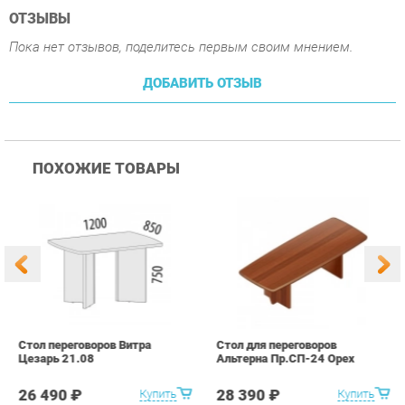
ПОХОЖИЕ ТОВАРЫ
Стол переговоров Витра
Стол для переговоров
С
Цезарь 21.08
Альтерна Пр.СП-24 Орех
А
В
26 490 ₽
28 390 ₽
Купить
Купить
info@office-ekb.ru
+7 (343) 383-35-98
КАТАЛОГ
ИНФОРМАЦИЯ
Коллекции
О проекте
Столы и Тумбы
Контакты