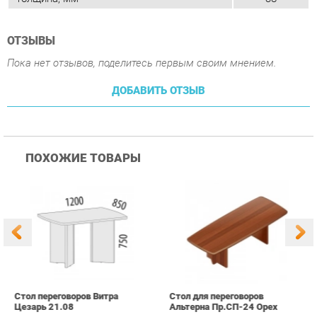
ПОХОЖИЕ ТОВАРЫ
Стол переговоров Витра
Стол для переговоров
С
Цезарь 21.08
Альтерна Пр.СП-24 Орех
А
В
26 490 ₽
28 390 ₽
Купить
Купить
info@office-ekb.ru
+7 (343) 383-35-98
КАТАЛОГ
ИНФОРМАЦИЯ
Коллекции
О проекте