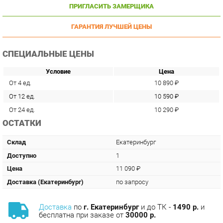
ГАРАНТИЯ ЛУЧШЕЙ ЦЕНЫ
СПЕЦИАЛЬНЫЕ ЦЕНЫ
Условие
Цена
От 4 ед.
10 890 ₽
От 12 ед.
10 590 ₽
От 24 ед.
10 290 ₽
ОСТАТКИ
Склад
Екатеринбург
Доступно
1
Цена
11 090 ₽
Доставка (Екатеринбург)
по запросу
Доставка
по
г. Екатеринбург
и до ТК -
1490 р.
и
бесплатна при заказе от
30000 р.
Сборка
с базовой гарантией
12
месяцев -
590 р.