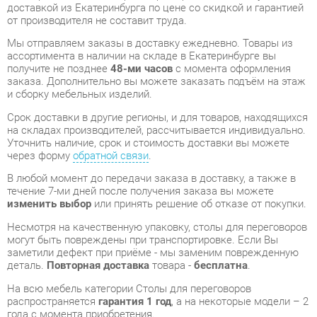
получите не позднее
48-ми часов
с момента оформления
заказа. Дополнительно вы можете заказать подъём на этаж
и сборку мебельных изделий.
Срок доставки в другие регионы, и для товаров, находящихся
на складах производителей, рассчитывается индивидуально.
Уточнить наличие, срок и стоимость доставки вы можете
через форму
обратной связи
.
В любой момент до передачи заказа в доставку, а также в
течение 7-ми дней после получения заказа вы можете
изменить выбор
или принять решение об отказе от покупки.
Несмотря на качественную упаковку, столы для переговоров
могут быть повреждены при транспортировке. Если Вы
заметили дефект при приёме - мы заменим поврежденную
деталь.
Повторная доставка
товара -
бесплатна
.
На всю мебель категории Столы для переговоров
распространяется
гарантия 1 год
, а на некоторые модели – 2
года с момента приобретения.
Стол переговорный Skyland В123 Орех Даллас
- это
качественное изделие производства
Skyland
,
соответствующее современному государственному
стандарту.