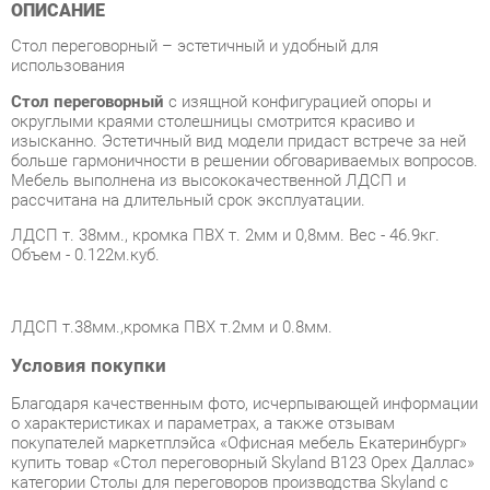
Стол переговорный
с изящной конфигурацией опоры и
округлыми краями столешницы смотрится красиво и
изысканно. Эстетичный вид модели придаст встрече за ней
больше гармоничности в решении обговариваемых вопросов.
Мебель выполнена из высококачественной ЛДСП и
рассчитана на длительный срок эксплуатации.
ЛДСП т. 38мм., кромка ПВХ т. 2мм и 0,8мм. Вес - 46.9кг.
Объем - 0.122м.куб.
ЛДСП т.38мм.,кромка ПВХ т.2мм и 0.8мм.
Условия покупки
Благодаря качественным фото, исчерпывающей информации
о характеристиках и параметрах, а также отзывам
покупателей маркетплэйса «Офисная мебель Екатеринбург»
купить товар «Стол переговорный Skyland В123 Орех Даллас»
категории Столы для переговоров производства Skyland с
доставкой из Екатеринбурга по цене со скидкой и гарантией
от производителя не составит труда.
Мы отправляем заказы в доставку ежедневно. Товары из
ассортимента в наличии на складе в Екатеринбурге вы