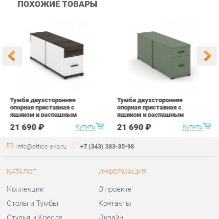
Тумба двухсторонняя
Тумба двухсторонняя
Т
опорная приставная с
опорная приставная с
о
ящиком и распашным
ящиком и распашным
я
фасадом Рива CONCEPT
фасадом Рива CONCEPT
ф
21 690 ₽
21 690 ₽
Купить
Купить
CN.DTGO-004 B/W Дуб
CN.DTGO-004 B/W Кобо
C
Мали Белый бриллиант
Черный
С
Черный
б
info@office-ekb.ru
+7 (343) 383-35-98
КАТАЛОГ
ИНФОРМАЦИЯ
Коллекции
О проекте
Столы и Тумбы
Контакты
Стулья и Кресла
Дизайн
Шкафы и стеллажи
Доставка и Оплата
Сейфы
Скидки и Акции
Офисная мебель
Политика
Хранение инструментов
Гарантия
Мягкая офисная мебель
Помощь