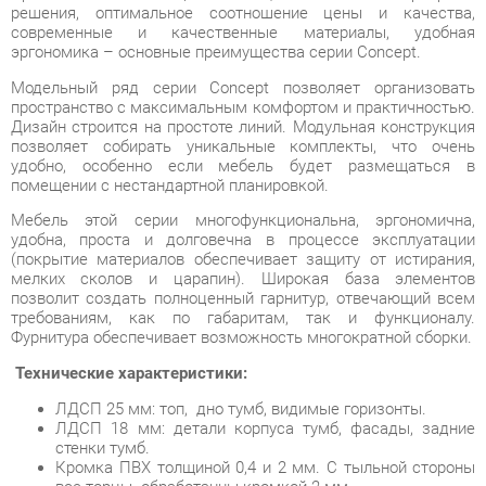
Модельный ряд серии Concept позволяет организовать
пространство с максимальным комфортом и практичностью.
Дизайн строится на простоте линий. Модульная конструкция
позволяет собирать уникальные комплекты, что очень
удобно, особенно если мебель будет размещаться в
помещении с нестандартной планировкой.
Мебель этой серии многофункциональна, эргономична,
удобна, проста и долговечна в процессе эксплуатации
(покрытие материалов обеспечивает защиту от истирания,
мелких сколов и царапин). Широкая база элементов
позволит создать полноценный гарнитур, отвечающий всем
требованиям, как по габаритам, так и функционалу.
Фурнитура обеспечивает возможность многократной сборки.
Технические характеристики:
ЛДСП 25 мм: топ, дно тумб, видимые горизонты.
ЛДСП 18 мм: детали корпуса тумб, фасады, задние
стенки тумб.
Кромка ПВХ толщиной 0,4 и 2 мм. С тыльной стороны
все торцы обработанны кромкой 2 мм.
Опоры: труба 50х25.
Направляющие ящиков: шариковые, полного
выдвижения без доводчиков, L=350 мм.
Колеса мобильных тумб: усиленные, прорезиненые
D=50 мм .