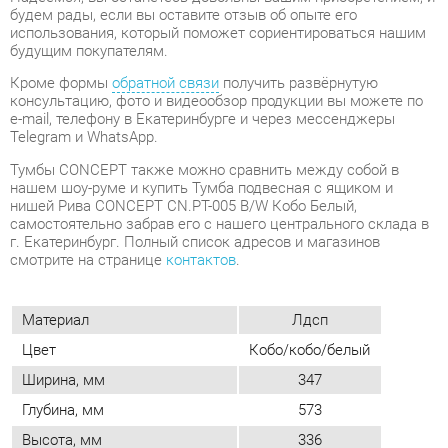
Telegram и WhatsApp.
Тумбы CONCEPT также можно сравнить между собой в
нашем шоу-руме и купить Тумба подвесная с ящиком и
нишей Рива CONCEPT CN.PT-005 B/W Кобо Белый,
самостоятельно забрав его с нашего центрального склада в
г. Екатеринбург. Полный список адресов и магазинов
смотрите на странице
контактов
.
Материал
Лдсп
Цвет
Кобо/кобо/белый
Ширина, мм
347
Глубина, мм
573
Высота, мм
336
Конструкция
С нишей
Количество ящиков
1
Замок
Да
Наличие колес
Нет
Стиль (тумбы/комоды)
Современный