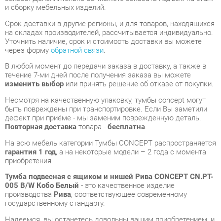
В любой момент до передачи заказа в доставку, а также в
течение 7-ми дней после получения заказа вы можете
изменить выбор
или принять решение об отказе от покупки.
Несмотря на качественную упаковку, тумбы concept могут
быть повреждены при транспортировке. Если Вы заметили
дефект при приёме - мы заменим поврежденную деталь.
Повторная доставка
товара -
бесплатна
.
На всю мебель категории Тумбы CONCEPT распространяется
гарантия 1 год
, а на некоторые модели – 2 года с момента
приобретения.
Тумба подвесная с ящиком и нишей Рива CONCEPT CN.PT-
005 B/W Кобо Белый
- это качественное изделие
производства
Рива
, соответствующее современному
государственному стандарту.
Надеемся, вы останетесь довольны вашим приобретением, и
будем рады, если вы оставите отзыв об опыте его
использования, который поможет сориентироваться нашим
будущим покупателям.
Кроме формы
обратной связи
получить развёрнутую
консультацию, фото и видеообзор продукции вы можете по
e-mail, телефону в Екатеринбурге и через мессенджеры