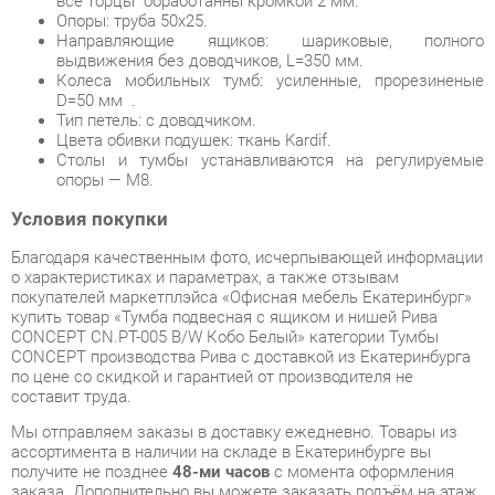
Тип петель: с доводчиком.
Цвета обивки подушек: ткань Kardif.
Столы и тумбы устанавливаются на регулируемые
опоры — М8.
Условия покупки
Благодаря качественным фото, исчерпывающей информации
о характеристиках и параметрах, а также отзывам
покупателей маркетплэйса «Офисная мебель Екатеринбург»
купить товар «Тумба подвесная с ящиком и нишей Рива
CONCEPT CN.PT-005 B/W Кобо Белый» категории Тумбы
CONCEPT производства Рива с доставкой из Екатеринбурга
по цене со скидкой и гарантией от производителя не
составит труда.
Мы отправляем заказы в доставку ежедневно. Товары из
ассортимента в наличии на складе в Екатеринбурге вы
получите не позднее
48-ми часов
с момента оформления
заказа. Дополнительно вы можете заказать подъём на этаж
и сборку мебельных изделий.
Срок доставки в другие регионы, и для товаров, находящихся
на складах производителей, рассчитывается индивидуально.
Уточнить наличие, срок и стоимость доставки вы можете
через форму
обратной связи
.