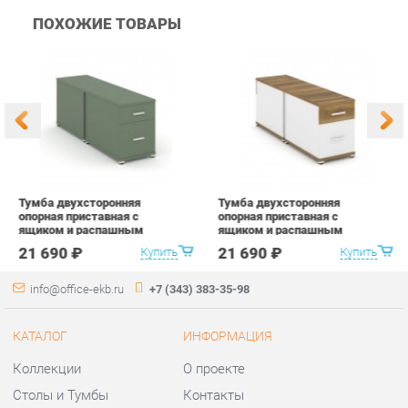
Тумба двухсторонняя
Тумба двухсторонняя
Т
опорная приставная с
опорная приставная с
о
ящиком и распашным
ящиком и распашным
я
фасадом Рива CONCEPT
фасадом Рива CONCEPT
ф
21 690 ₽
21 690 ₽
Купить
Купить
CN.DTGO-004 B/W Кобо
CN.DTGO-004 B/W
C
Белый
Сандал Янтарный Белый
В
бриллиант Белый
б
info@office-ekb.ru
+7 (343) 383-35-98
КАТАЛОГ
ИНФОРМАЦИЯ
Коллекции
О проекте
Столы и Тумбы
Контакты
Стулья и Кресла
Дизайн
Шкафы и стеллажи
Доставка и Оплата
Сейфы
Скидки и Акции
Офисная мебель
Политика
Хранение инструментов
Гарантия
Мягкая офисная мебель
Помощь