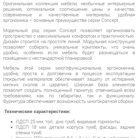
Модельный ряд серии Concept позволяет организовать
пространство с максимальным комфортом и практичностью.
Дизайн строится на простоте линий. Модульная конструкция
позволяет собирать уникальные комплекты, что очень
удобно, особенно если мебель будет размещаться в
помещении с нестандартной планировкой.
Мебель этой серии многофункциональна, эргономична,
удобна, проста и долговечна в процессе эксплуатации
(покрытие материалов обеспечивает защиту от истирания,
мелких сколов и царапин). Широкая база элементов
позволит создать полноценный гарнитур, отвечающий всем
требованиям, как по габаритам, так и функционалу.
Фурнитура обеспечивает возможность многократной сборки.
Технические характеристики:
ЛДСП 25 мм: топ, дно тумб, видимые горизонты.
ЛДСП 18 мм: детали корпуса тумб, фасады, задние
стенки тумб.
Кромка ПВХ толщиной 0,4 и 2 мм. С тыльной стороны
все торцы обработанны кромкой 2 мм.
Опоры: труба 50х25.
Направляющие ящиков: шариковые, полного
выдвижения без доводчиков, L=350 мм.
Колеса мобильных тумб: усиленные, прорезиненые