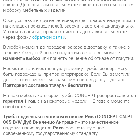
через форму
обратной связи
.
В любой момент до передачи заказа в доставку, а также в
течение 7-ми дней после получения заказа вы можете
изменить выбор
или принять решение об отказе от покупки.
Несмотря на качественную упаковку, тумбы concept могут
быть повреждены при транспортировке. Если Вы заметили
дефект при приёме - мы заменим поврежденную деталь.
Повторная доставка
товара -
бесплатна
.
На всю мебель категории Тумбы CONCEPT распространяется
гарантия 1 год
, а на некоторые модели – 2 года с момента
приобретения.
Тумба подвесная с ящиком и нишей Рива CONCEPT CN.PT-
005 B/W Дуб Винченцо Антрацит
- это качественное
изделие производства
Рива
, соответствующее
современному государственному стандарту.
Надеемся, вы останетесь довольны вашим приобретением, и
будем рады, если вы оставите отзыв об опыте его
использования, который поможет сориентироваться нашим
будущим покупателям.
Кроме формы
обратной связи
получить развёрнутую
консультацию, фото и видеообзор продукции вы можете по