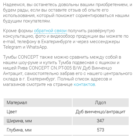
e-mail, телефону в Екатеринбурге и через мессенджеры
Telegram и WhatsApp.
Тумбы CONCEPT также можно сравнить между собой в
нашем шоу-руме и купить Тумба подвесная с ящиком и
нишей Рива CONCEPT CN.PT-005 B/W Дуб Винченцо
Антрацит, самостоятельно забрав его с нашего центрального
склада в г. Екатеринбург. Полный список адресов и
магазинов смотрите на странице
контактов
.
Материал
Лдсп
Цвет
Дуб винченцо/антрацит
Ширина, мм
347
Глубина, мм
573
Высота, мм
336
Конструкция
С нишей
Количество ящиков
1
Замок
Да
Наличие колес
Нет