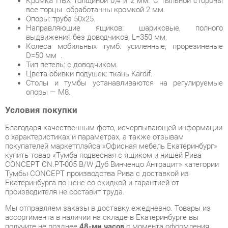
D=50 мм .
Тип петель: с доводчиком.
Цвета обивки подушек: ткань Kardif.
Столы и тумбы устанавливаются на регулируемые
опоры — М8.
Условия покупки
Благодаря качественным фото, исчерпывающей информации
о характеристиках и параметрах, а также отзывам
покупателей маркетплэйса «Офисная мебель Екатеринбург»
купить товар «Тумба подвесная с ящиком и нишей Рива
CONCEPT CN.PT-005 B/W Дуб Винченцо Антрацит» категории
Тумбы CONCEPT производства Рива с доставкой из
Екатеринбурга по цене со скидкой и гарантией от
производителя не составит труда.
Мы отправляем заказы в доставку ежедневно. Товары из
ассортимента в наличии на складе в Екатеринбурге вы
получите не позднее
48-ми часов
с момента оформления
заказа. Дополнительно вы можете заказать подъём на этаж
и сборку мебельных изделий.
Срок доставки в другие регионы, и для товаров, находящихся
на складах производителей, рассчитывается индивидуально.
Уточнить наличие, срок и стоимость доставки вы можете