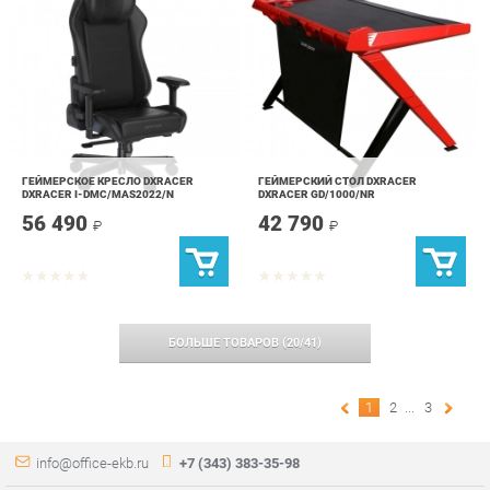
ГЕЙМЕРСКОЕ КРЕСЛО DXRACER
ГЕЙМЕРСКИЙ СТОЛ DXRACER
DXRACER I-DMC/MAS2022/N
DXRACER GD/1000/NR
56 490
42 790
₽
₽
БОЛЬШЕ ТОВАРОВ
(
20
/
41
)
1
2
...
3
info@office-ekb.ru
+7 (343) 383-35-98
КАТАЛОГ
ИНФОРМАЦИЯ
Коллекции
О проекте
Столы и Тумбы
Контакты
Стулья и Кресла
Дизайн