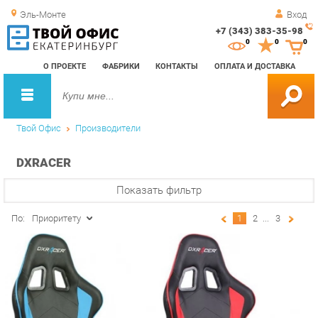
Эль-Монте
Вход
+7 (343) 383-35-98
Зак
0
0
0
обр
О ПРОЕКТЕ
ФАБРИКИ
КОНТАКТЫ
ОПЛАТА И ДОСТАВКА
зво
Твой Офис
Производители
DXRACER
Показать фильтр
По:
Приоритету
1
2
...
3