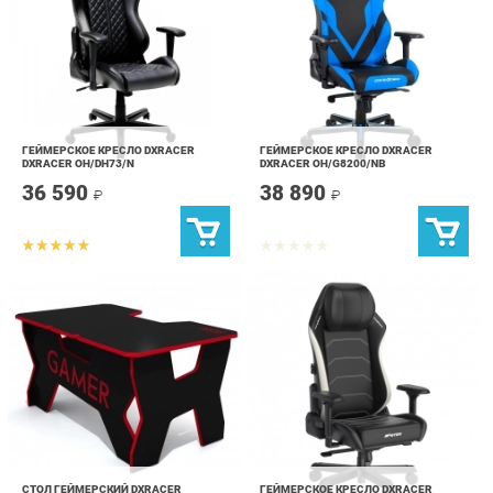
ГЕЙМЕРСКОЕ КРЕСЛО DXRACER
ГЕЙМЕРСКОЕ КРЕСЛО DXRACER
DXRACER OH/DH73/N
DXRACER OH/G8200/NB
36 590
38 890
₽
₽
СТОЛ ГЕЙМЕРСКИЙ DXRACER
ГЕЙМЕРСКОЕ КРЕСЛО DXRACER
GENERIC COMFORT GAMER2/DS/NR
DXRACER I-DMC/MAS2022/NW
КРАСНЫЙ ЧЕРНЫЙ
20 390
56 490
₽
₽