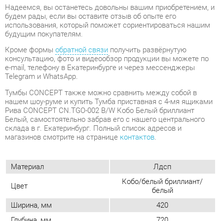
e-mail, телефону в Екатеринбурге и через мессенджеры
Telegram и WhatsApp.
Тумбы CONCEPT также можно сравнить между собой в
нашем шоу-руме и купить Тумба приставная с 4-мя ящиками
Рива CONCEPT CN.TGO-002 B/W Кобо Белый бриллиант
Белый, самостоятельно забрав его с нашего центрального
склада в г. Екатеринбург. Полный список адресов и
магазинов смотрите на странице
контактов
.
Материал
Лдсп
Кобо/белый бриллиант/
Цвет
белый
Ширина, мм
420
Глубина, мм
720
Высота, мм
750
Конструкция
С ящиками
Количество ящиков
4
Замок
Да
Наличие колес
Нет