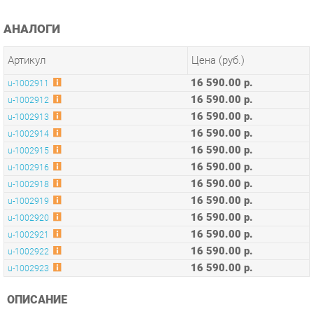
Артикул
Цена (руб.)
16 590.00 р.
u-1002911
16 590.00 р.
u-1002912
16 590.00 р.
u-1002913
16 590.00 р.
u-1002914
16 590.00 р.
u-1002915
16 590.00 р.
u-1002916
16 590.00 р.
u-1002918
16 590.00 р.
u-1002919
16 590.00 р.
u-1002920
16 590.00 р.
u-1002921
16 590.00 р.
u-1002922
16 590.00 р.
u-1002923
ОПИСАНИЕ
Оригинальная коллекция мебели, необычные интерьерные
решения, оптимальное соотношение цены и качества,
современные и качественные материалы, удобная
эргономика – основные преимущества серии Concept.