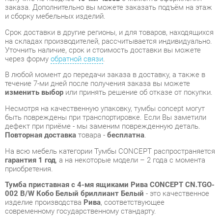
через форму
обратной связи
.
В любой момент до передачи заказа в доставку, а также в
течение 7-ми дней после получения заказа вы можете
изменить выбор
или принять решение об отказе от покупки.
Несмотря на качественную упаковку, тумбы concept могут
быть повреждены при транспортировке. Если Вы заметили
дефект при приёме - мы заменим поврежденную деталь.
Повторная доставка
товара -
бесплатна
.
На всю мебель категории Тумбы CONCEPT распространяется
гарантия 1 год
, а на некоторые модели – 2 года с момента
приобретения.
Тумба приставная с 4-мя ящиками Рива CONCEPT CN.TGO-
002 B/W Кобо Белый бриллиант Белый
- это качественное
изделие производства
Рива
, соответствующее
современному государственному стандарту.
Надеемся, вы останетесь довольны вашим приобретением, и
будем рады, если вы оставите отзыв об опыте его
использования, который поможет сориентироваться нашим
будущим покупателям.
Кроме формы
обратной связи
получить развёрнутую
консультацию, фото и видеообзор продукции вы можете по