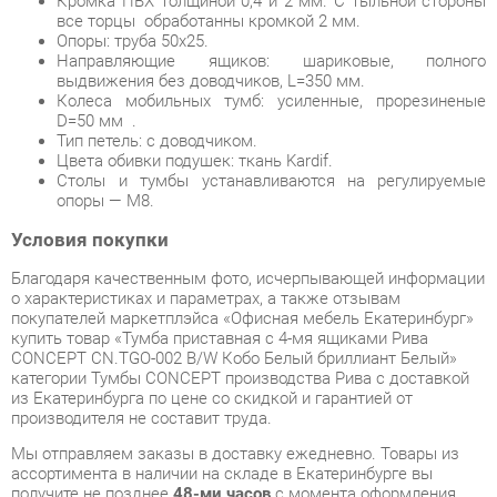
D=50 мм .
Тип петель: с доводчиком.
Цвета обивки подушек: ткань Kardif.
Столы и тумбы устанавливаются на регулируемые
опоры — М8.
Условия покупки
Благодаря качественным фото, исчерпывающей информации
о характеристиках и параметрах, а также отзывам
покупателей маркетплэйса «Офисная мебель Екатеринбург»
купить товар «Тумба приставная с 4-мя ящиками Рива
CONCEPT CN.TGO-002 B/W Кобо Белый бриллиант Белый»
категории Тумбы CONCEPT производства Рива с доставкой
из Екатеринбурга по цене со скидкой и гарантией от
производителя не составит труда.
Мы отправляем заказы в доставку ежедневно. Товары из
ассортимента в наличии на складе в Екатеринбурге вы
получите не позднее
48-ми часов
с момента оформления
заказа. Дополнительно вы можете заказать подъём на этаж
и сборку мебельных изделий.
Срок доставки в другие регионы, и для товаров, находящихся
на складах производителей, рассчитывается индивидуально.
Уточнить наличие, срок и стоимость доставки вы можете