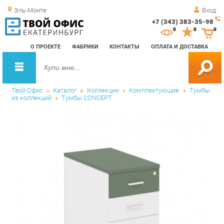
Эль-Монте
Вход
+7 (343) 383-35-98
Зак
0
0
0
обр
О ПРОЕКТЕ
ФАБРИКИ
КОНТАКТЫ
ОПЛАТА И ДОСТАВКА
зво
Твой Офис
Каталог
Коллекции
Комплектующие
Тумбы
из коллекций
Тумбы CONCEPT