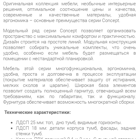
Модельный ряд серии Concept позволяет организовать
пространство с максимальным комфортом и практичностью.
Дизайн строится на простоте линий. Модульная конструкция
позволяет собирать уникальные комплекты, что очень
удобно, особенно если мебель будет размещаться в
помещении с нестандартной планировкой.
Мебель этой серии многофункциональна, эргономична,
удобна, проста и долговечна в процессе эксплуатации
(покрытие материалов обеспечивает защиту от истирания,
мелких сколов и царапин). Широкая база элементов
позволит создать полноценный гарнитур, отвечающий всем
требованиям, как по габаритам, так и функционалу.
Фурнитура обеспечивает возможность многократной сборки.
Технические характеристики:
ЛДСП 25 мм: топ, дно тумб, видимые горизонты.
ЛДСП 18 мм: детали корпуса тумб, фасады, задние
стенки тумб.
Кромка ПВХ толщиной 0,4 и 2 мм. С тыльной стороны
все торцы обработанны кромкой 2 мм.
Опоры: труба 50х25.
Направляющие ящиков: шариковые, полного
выдвижения без доводчиков, L=350 мм.
Колеса мобильных тумб: усиленные, прорезиненые