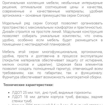
Модельный ряд серии Concept позволяет организовать
пространство с максимальным комфортом и практичностью.
Дизайн строится на простоте линий. Модульная конструкция
позволяет собирать уникальные комплекты, что очень
удобно, особенно если мебель будет размещаться в
помещении с нестандартной планировкой.
Мебель этой серии многофункциональна, эргономична,
удобна, проста и долговечна в процессе эксплуатации
(покрытие материалов обеспечивает защиту от истирания,
мелких сколов и царапин). Широкая база элементов
позволит создать полноценный гарнитур, отвечающий всем
требованиям, как по габаритам, так и функционалу.
Фурнитура обеспечивает возможность многократной сборки.
Технические характеристики:
ЛДСП 25 мм: топ, дно тумб, видимые горизонты.
ЛДСП 18 мм: детали корпуса тумб, фасады, задние
стенки тумб.
Кромка ПВХ толщиной 0,4 и 2 мм. С тыльной стороны
все торцы обработанны кромкой 2 мм.
Опоры: труба 50х25.
Направляющие ящиков: шариковые, полного
выдвижения без доводчиков, L=350 мм.
Колеса мобильных тумб: усиленные, прорезиненые