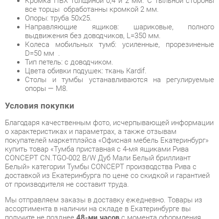
D=50 мм .
Тип петель: с доводчиком.
Цвета обивки подушек: ткань Kardif.
Столы и тумбы устанавливаются на регулируемые
опоры — М8.
Условия покупки
Благодаря качественным фото, исчерпывающей информации
о характеристиках и параметрах, а также отзывам
покупателей маркетплэйса «Офисная мебель Екатеринбург»
купить товар «Тумба приставная с 4-мя ящиками Рива
CONCEPT CN.TGO-002 B/W Дуб Мали Белый бриллиант
Белый» категории Тумбы CONCEPT производства Рива с
доставкой из Екатеринбурга по цене со скидкой и гарантией
от производителя не составит труда.
Мы отправляем заказы в доставку ежедневно. Товары из
ассортимента в наличии на складе в Екатеринбурге вы
получите не позднее
48-ми часов
с момента оформления
заказа. Дополнительно вы можете заказать подъём на этаж
и сборку мебельных изделий.
Срок доставки в другие регионы, и для товаров, находящихся
на складах производителей, рассчитывается индивидуально.
Уточнить наличие, срок и стоимость доставки вы можете