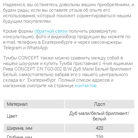
e-mail, телефону в Екатеринбурге и через мессенджеры
Telegram и WhatsApp.
Тумбы CONCEPT также можно сравнить между собой в
нашем шоу-руме и купить Тумба приставная с 4-мя ящиками
Рива CONCEPT CN.TGO-002 B/W Дуб Мали Белый бриллиант
Белый, самостоятельно забрав его с нашего центрального
склада в г. Екатеринбург. Полный список адресов и
магазинов смотрите на странице
контактов
.
Материал
Лдсп
Дуб мали/белый бриллиант/
Цвет
белый
Ширина, мм
420
Глубина, мм
720
Высота, мм
750
Конструкция
С ящиками
Количество ящиков
4
Замок
Да
Наличие колес
Нет