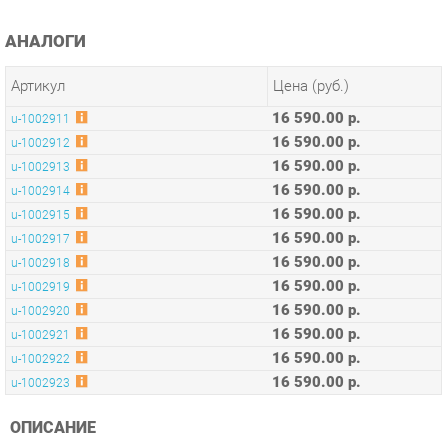
Артикул
Цена (руб.)
16 590.00 р.
u-1002911
16 590.00 р.
u-1002912
16 590.00 р.
u-1002913
16 590.00 р.
u-1002914
16 590.00 р.
u-1002915
16 590.00 р.
u-1002917
16 590.00 р.
u-1002918
16 590.00 р.
u-1002919
16 590.00 р.
u-1002920
16 590.00 р.
u-1002921
16 590.00 р.
u-1002922
16 590.00 р.
u-1002923
ОПИСАНИЕ
Оригинальная коллекция мебели, необычные интерьерные
решения, оптимальное соотношение цены и качества,
современные и качественные материалы, удобная
эргономика – основные преимущества серии Concept.