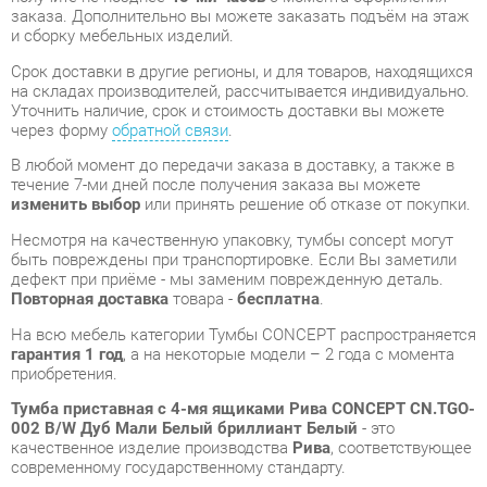
через форму
обратной связи
.
В любой момент до передачи заказа в доставку, а также в
течение 7-ми дней после получения заказа вы можете
изменить выбор
или принять решение об отказе от покупки.
Несмотря на качественную упаковку, тумбы concept могут
быть повреждены при транспортировке. Если Вы заметили
дефект при приёме - мы заменим поврежденную деталь.
Повторная доставка
товара -
бесплатна
.
На всю мебель категории Тумбы CONCEPT распространяется
гарантия 1 год
, а на некоторые модели – 2 года с момента
приобретения.
Тумба приставная с 4-мя ящиками Рива CONCEPT CN.TGO-
002 B/W Дуб Мали Белый бриллиант Белый
- это
качественное изделие производства
Рива
, соответствующее
современному государственному стандарту.
Надеемся, вы останетесь довольны вашим приобретением, и
будем рады, если вы оставите отзыв об опыте его
использования, который поможет сориентироваться нашим
будущим покупателям.
Кроме формы
обратной связи
получить развёрнутую
консультацию, фото и видеообзор продукции вы можете по