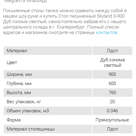
Материал
Лдсп
Дуб сонома
Цвет
светлый
Ширина, мм
900
Глубина, мм
600
Высота, мм
760
Вес упаковок, кг
20
Объем упаковок, м3
0.046
Форма
Прямоугольные
Материал столешницы
Лдсп
Для двоих (бэнч стол)
Нет
Для кого (если нет нужного значения
Для персонала
то этот пункт не заполняется)
ОТЗЫВЫ
Пока нет отзывов, поделитесь первым своим мнением.