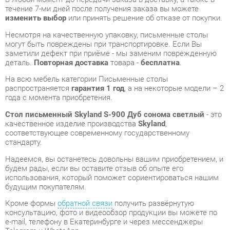
деталь.
Повторная доставка
товара -
бесплатна
.
На всю мебель категории Письменные столы
распространяется
гарантия 1 год
, а на некоторые модели – 2
года с момента приобретения.
Стол письменный Skyland S-900 Дуб сонома светлый
- это
качественное изделие производства
Skyland
,
соответствующее современному государственному
стандарту.
Надеемся, вы останетесь довольны вашим приобретением, и
будем рады, если вы оставите отзыв об опыте его
использования, который поможет сориентироваться нашим
будущим покупателям.
Кроме формы
обратной связи
получить развёрнутую
консультацию, фото и видеообзор продукции вы можете по
e-mail, телефону в Екатеринбурге и через мессенджеры
Telegram и WhatsApp.
Письменные столы также можно сравнить между собой в
нашем шоу-руме и купить Стол письменный Skyland S-900
Дуб сонома светлый, самостоятельно забрав его с нашего
центрального склада в г. Екатеринбург. Полный список
адресов и магазинов смотрите на странице
контактов
.