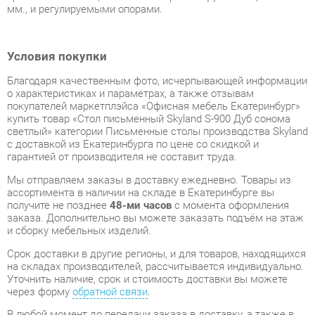
Благодаря качественным фото, исчерпывающей информации
о характеристиках и параметрах, а также отзывам
покупателей маркетплэйса «Офисная мебель Екатеринбург»
купить товар «Стол письменный Skyland S-900 Дуб сонома
светлый» категории Письменные столы производства Skyland
с доставкой из Екатеринбурга по цене со скидкой и
гарантией от производителя не составит труда.
Мы отправляем заказы в доставку ежедневно. Товары из
ассортимента в наличии на складе в Екатеринбурге вы
получите не позднее
48-ми часов
с момента оформления
заказа. Дополнительно вы можете заказать подъём на этаж
и сборку мебельных изделий.
Срок доставки в другие регионы, и для товаров, находящихся
на складах производителей, рассчитывается индивидуально.
Уточнить наличие, срок и стоимость доставки вы можете
через форму
обратной связи
.
В любой момент до передачи заказа в доставку, а также в
течение 7-ми дней после получения заказа вы можете
изменить выбор
или принять решение об отказе от покупки.
Несмотря на качественную упаковку, письменные столы
могут быть повреждены при транспортировке. Если Вы
заметили дефект при приёме - мы заменим поврежденную