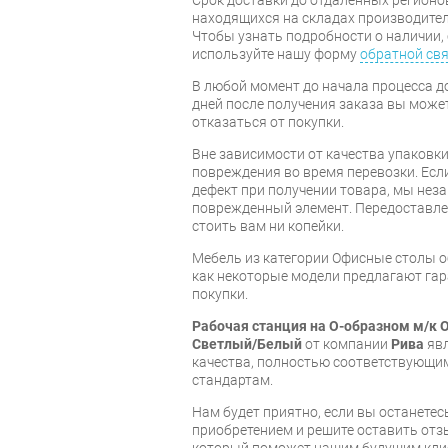
находящихся на складах производител
Чтобы узнать подробности о наличии, 
используйте нашу форму
обратной св
В любой момент до начала процесса до
дней после получения заказа вы може
отказаться от покупки.
Вне зависимости от качества упаковк
повреждения во время перевозки. Есл
дефект при получении товара, мы нез
поврежденный элемент. Передоставлен
стоить вам ни копейки.
Мебель из категории Офисные столы 
как некоторые модели предлагают гара
покупки.
Рабочая станция на О-образном м/к O
Светлый/Белый
от компании
Рива
явл
качества, полностью соответствующ
стандартам.
Нам будет приятно, если вы останет
приобретением и решите оставить отз
который поможет нашим будущим кли