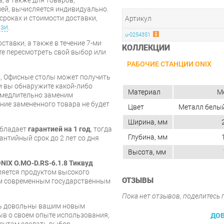
ей, вычисляется индивидуально.
сроках и стоимости доставки,
Артикул
язи
.
u-0254351
ставки, а также в течение 7-ми
КОЛЛЕКЦИИ
те пересмотреть свой выбор или
РАБОЧИЕ СТАНЦИИ ONIX
и, Офисные столы может получить
и вы обнаружите какой-либо
Материал
М
амедлительно заменим
ие замененного товара не будет
Цвет
Металл белый
Ширина, мм
обладает
гарантией на 1 год
, тогда
Глубина, мм
нтийный срок до 2 лет со дня
Высота, мм
NIX O.MO-D.RS-6.1.8 Тиквуд
яется продуктом высокого
ОТЗЫВЫ
им современным государственным
Пока нет отзывов, поделитесь
есь довольны вашим новым
ыв о своем опыте использования,
ДОБ
ентам сделать выбор.