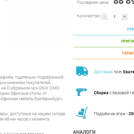
88 8
Последняя цена:
-
+
Количество:
УТО
ПРИГЛ
ГАРАН
Доставка
по
г. Екат
афиям, тщательно подобранной
ным мнениям покупателей,
 на О-образном м/к ONIX O.MO-
Сборка
с базовой г
егории Офисные столы от
«Офисная мебель Екатеринбург»
ары, доступные на нашем складе
Подъём на этаж -
20
ее 48-ми часов с момента
АНАЛОГИ
, а также для товаров,