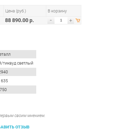
Цена (руб.)
В корзину
-
88 890.00 р.
+
еталл
/тиквуд светлый
2940
1635
750
 первым своим мнением.
АВИТЬ ОТЗЫВ