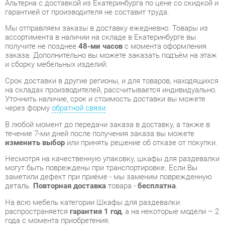
заказа. Дополнительно вы можете заказать подъём на этаж
и сборку мебельных изделий.
Срок доставки в другие регионы, и для товаров, находящихся
на складах производителей, рассчитывается индивидуально.
Уточнить наличие, срок и стоимость доставки вы можете
через форму
обратной связи
.
В любой момент до передачи заказа в доставку, а также в
течение 7-ми дней после получения заказа вы можете
изменить выбор
или принять решение об отказе от покупки.
Несмотря на качественную упаковку, шкафы для раздевалки
могут быть повреждены при транспортировке. Если Вы
заметили дефект при приёме - мы заменим поврежденную
деталь.
Повторная доставка
товара -
бесплатна
.
На всю мебель категории Шкафы для раздевалки
распространяется
гарантия 1 год
, а на некоторые модели – 2
года с момента приобретения.
Шкаф для одежды Альтерна Р.Ш-5 Венге Дуб молочный
-
это качественное изделие производства
Альтерна
,
соответствующее современному государственному
стандарту.
Надеемся, вы останетесь довольны вашим приобретением, и