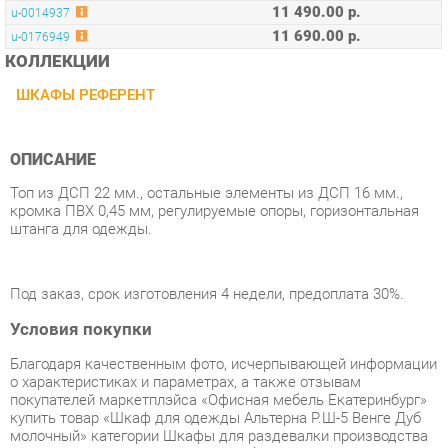
ШКАФЫ РЕФЕРЕНТ
ОПИСАНИЕ
Топ из ДСП 22 мм., остальные элементы из ДСП 16 мм.,
кромка ПВХ 0,45 мм, регулируемые опоры, горизонтальная
штанга для одежды.
Под заказ, срок изготовления 4 недели, предоплата 30%.
Условия покупки
Благодаря качественным фото, исчерпывающей информации
о характеристиках и параметрах, а также отзывам
покупателей маркетплэйса «Офисная мебель Екатеринбург»
купить товар «Шкаф для одежды Альтерна Р.Ш-5 Венге Дуб
молочный» категории Шкафы для раздевалки производства
Альтерна с доставкой из Екатеринбурга по цене со скидкой и
гарантией от производителя не составит труда.
Мы отправляем заказы в доставку ежедневно. Товары из
ассортимента в наличии на складе в Екатеринбурге вы
получите не позднее
48-ми часов
с момента оформления