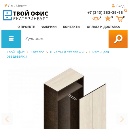
Эль-Монте
Вход
+7 (343) 383-35-98
Зак
0
0
0
обр
О ПРОЕКТЕ
ФАБРИКИ
КОНТАКТЫ
ОПЛАТА И ДОСТАВКА
зво
Твой Офис
Каталог
Шкафы и стеллажи
Шкафы для
раздевалки