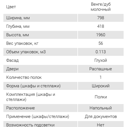
Вес упаковок, кг
56
Объем упаковок, м3
0.113
Фасад
Глухой
Двери
Распашные
Количество полок
1
Форма (шкафы и стеллажи)
Широкий
Комплектация (шкафы и
Полки
стеллажи)
Расположение
Напольный
Применение (шкафы/стеллажи)
Для документов
Возможность подсветки
Нет
Тип (шкафы/стеллажи)
Гардероб
Количество полок, шт
1
Шкаф-купе
Нет
Доводчики
Нет
Количество дверей
Двухдверные