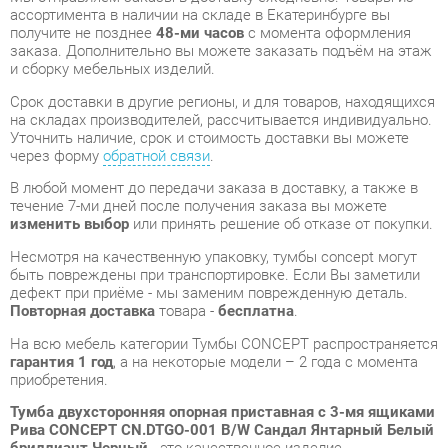
на складах производителей, рассчитывается индивидуально.
Уточнить наличие, срок и стоимость доставки вы можете
через форму
обратной связи
.
В любой момент до передачи заказа в доставку, а также в
течение 7-ми дней после получения заказа вы можете
изменить выбор
или принять решение об отказе от покупки.
Несмотря на качественную упаковку, тумбы concept могут
быть повреждены при транспортировке. Если Вы заметили
дефект при приёме - мы заменим поврежденную деталь.
Повторная доставка
товара -
бесплатна
.
На всю мебель категории Тумбы CONCEPT распространяется
гарантия 1 год
, а на некоторые модели – 2 года с момента
приобретения.
Тумба двухсторонняя опорная приставная с 3-мя ящиками
Рива CONCEPT CN.DTGO-001 B/W Сандал Янтарный Белый
бриллиант Черный
- это качественное изделие
производства
Рива
, соответствующее современному
государственному стандарту.
Надеемся, вы останетесь довольны вашим приобретением, и
будем рады, если вы оставите отзыв об опыте его
использования, который поможет сориентироваться нашим
будущим покупателям.