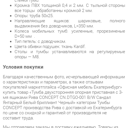
Колеса мобильных тумб: усиленные, прорезиненые
D=50 мм .
Тип петель: с доводчиком.
Цвета обивки подушек: ткань Kardif.
Столы и тумбы устанавливаются на регулируемые
опоры — М8.
Условия покупки
Благодаря качественным фото, исчерпывающей информации
о характеристиках и параметрах, а также отзывам
покупателей маркетплэйса «Офисная мебель Екатеринбург»
купить товар «Тумба двухсторонняя опорная приставная с 3-
мя ящиками Рива CONCEPT CN.DTGO-001 B/W Сандал
Янтарный Белый бриллиант Черный» категории Тумбы
CONCEPT производства Рива с доставкой из Екатеринбурга
по цене со скидкой и гарантией от производителя не
составит труда.
Мы отправляем заказы в доставку ежедневно. Товары из
ассортимента в наличии на складе в Екатеринбурге вы
получите не позднее
48-ми часов
с момента оформления
заказа. Дополнительно вы можете заказать подъём на этаж
и сборку мебельных изделий.
Срок доставки в другие регионы, и для товаров, находящихся