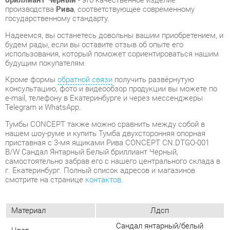
Кроме формы
обратной связи
получить развёрнутую
консультацию, фото и видеообзор продукции вы можете по
e-mail, телефону в Екатеринбурге и через мессенджеры
Telegram и WhatsApp.
Тумбы CONCEPT также можно сравнить между собой в
нашем шоу-руме и купить Тумба двухсторонняя опорная
приставная с 3-мя ящиками Рива CONCEPT CN.DTGO-001
B/W Сандал Янтарный Белый бриллиант Черный,
самостоятельно забрав его с нашего центрального склада в
г. Екатеринбург. Полный список адресов и магазинов
смотрите на странице
контактов
.
Материал
Лдсп
Сандал янтарный/белый
Цвет
бриллиант/черный
Ширина, мм
420
Глубина, мм
1480
Высота, мм
583
Конструкция
С ящиками