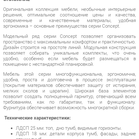
эргономика – основные преимущества серии Concept.
Модельный ряд серии Concept позволяет организовать
пространство с максимальным комфортом и практичностью.
Дизайн строится на простоте линий. Модульная конструкция
позволяет собирать уникальные комплекты, что очень
удобно, особенно если мебель будет размещаться в
помещении с нестандартной планировкой.
Мебель этой серии многофункциональна, эргономична,
удобна, проста и долговечна в процессе эксплуатации
(покрытие материалов обеспечивает защиту от истирания,
мелких сколов и царапин). Широкая база элементов
позволит создать полноценный гарнитур, отвечающий всем
требованиям, как по габаритам, так и функционалу.
Фурнитура обеспечивает возможность многократной сборки.
Технические характеристики:
ЛДСП 25 мм: топ, дно тумб, видимые горизонты.
ЛДСП 18 мм: детали корпуса тумб, фасады, задние
стенки тумб.
Кромка ПВХ толщиной 0,4 и 2 мм. С тыльной стороны
все торцы обработанны кромкой 2 мм.
Опоры: труба 50х25.
Направляющие ящиков: шариковые, полного
выдвижения без доводчиков, L=350 мм.