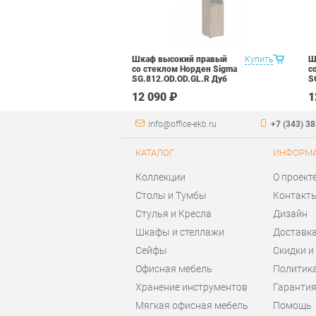
Шкаф высокий правый
Купить
Ш
со стеклом Норден Sigma
с
SG.812.OD.OD.GL.R Дуб
S
темный
с
12 090 ₽
1
info@office-ekb.ru
+7 (343) 3
КАТАЛОГ
ИНФОРМ
Коллекции
О проект
Столы и Тумбы
Контакт
Стулья и Кресла
Дизайн
Шкафы и стеллажи
Доставка
Сейфы
Скидки и
Офисная мебель
Политик
Хранение инструментов
Гаранти
Мягкая офисная мебель
Помощь