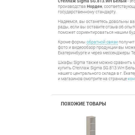
Стеллаж Sigma SG.813.WH Белый
- эт
производства
Норден
, соответствую
государственному стандарту.
Надеемся, вы останетесь довольны ва
рады, если вы оставите отзыв об опыт
поможет сориентироваться нашим бу
Кроме формы
обратной связи
получит
фото и видеообзор продукции вы может
Екатеринбурге и через мессенджеры Te
Шкафы Sigma также можно сравнить м
купить Стеллаж Sigma SG.813.WH Белы
нашего центрального склада в г. Екат
и магазинов смотрите на странице
кон
ПОХОЖИЕ ТОВАРЫ