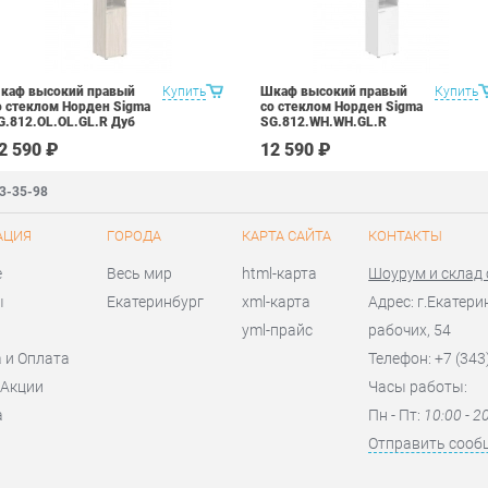
каф высокий правый
Купить
Шкаф высокий правый
Купить
о стеклом Норден Sigma
со стеклом Норден Sigma
G.812.OL.OL.GL.R Дуб
SG.812.WH.WH.GL.R
ветлый
Белый
2 590 ₽
12 590 ₽
83-35-98
АЦИЯ
ГОРОДА
КАРТА САЙТА
КОНТАКТЫ
е
Весь мир
html-карта
Шоурум и склад
ы
Екатеринбург
xml-карта
Адрес: г.Екатери
yml-прайс
рабочих, 54
 и Оплата
Телефон: +7 (343
 Акции
Часы работы:
а
Пн - Пт:
10:00 - 2
я
Отправить сооб