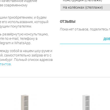
Конструкция (стеллажи)
о качественное изделие
щее современному
На колёсиках (стеллажи)
шим приобретением, и будем
ОТЗЫВЫ
е его использования, который
дущим покупателям.
Пока нет отзывов, поделитесь
ь развёрнутую консультацию,
е по e-mail, телефону в
ДОБ
legram и WhatsApp.
ежду собой в нашем шоу-руме и
й, самостоятельно забрав его с
еринбург. Полный список адресов
тактов
.