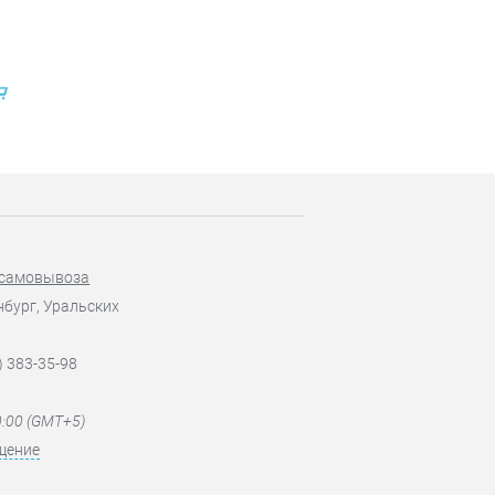
 самовывоза
нбург, Уральских
) 383-35-98
0:00 (GMT+5)
щение