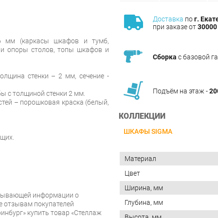
Доставка
по
г. Екат
при заказе от
30000 
 мм (каркасы шкафов и тумб,
 и опоры столов, топы шкафов и
Сборка
с базовой г
толщина стенки – 2 мм, сечение -
Подъём на этаж -
20
ы с толщиной стенки 2 мм.
стей – порошковая краска (белый,
КОЛЛЕКЦИИ
ШКАФЫ SIGMA
щих.
Материал
Цвет
Ширина, мм
рпывающей информации о
Глубина, мм
же отзывам покупателей
инбург» купить товар «Стеллаж
Высота, мм