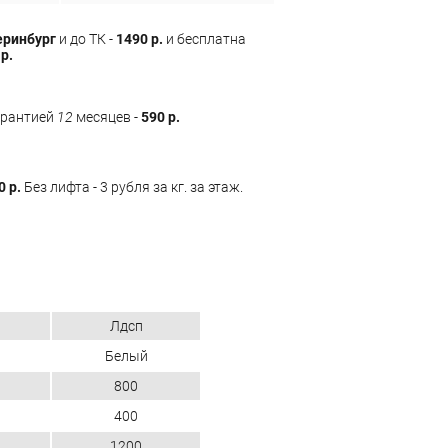
еринбург
и до ТК -
1490 р.
и бесплатна
р.
арантией
12
месяцев -
590 р.
0 р.
Без лифта - 3 рубля за кг. за этаж.
Лдсп
Белый
800
400
1200