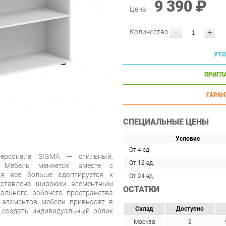
9 390 ₽
Цена:
-
+
Количество:
УТО
ПРИГЛ
ГАРАН
СПЕЦИАЛЬНЫЕ ЦЕНЫ
Условие
От 4 ед.
персонала SIGMA — стильный,
От 12 ед.
. Мебель меняется вместе с
ая все больше адаптируется к
От 24 ед.
дставлена широким элементным
ОСТАТКИ
ального рабочего пространства
элементов мебели привносят в
Склад
Доступно
 создать индивидуальный облик
Москва
2