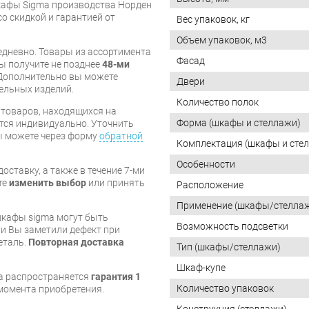
кафы Sigma производства Норден
со скидкой и гарантией от
Вес упаковок, кг
Объем упаковок, м3
дневно. Товары из ассортимента
Фасад
вы получите не позднее
48-ми
Дополнительно вы можете
Двери
бельных изделий.
Количество полок
я товаров, находящихся на
Форма (шкафы и стеллажи)
тся индивидуально. Уточнить
вы можете через форму
обратной
Комплектация (шкафы и сте
Особенности
оставку, а также в течение 7-ми
те
изменить выбор
или принять
Расположение
Применение (шкафы/стелла
шкафы sigma могут быть
Возможность подсветки
и Вы заметили дефект при
еталь.
Повторная доставка
Тип (шкафы/стеллажи)
Шкаф-купе
a распространяется
гарантия 1
Количество упаковок
с момента приобретения.