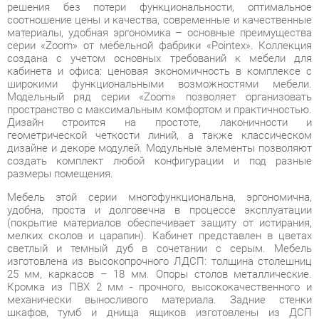
серии «Zoom» от мебельной фабрики «Pointex». Коллекция
создана с учетом основных требований к мебели для
кабинета и офиса: ценовая экономичность в комплексе с
широкими функциональными возможностями мебели.
Модельный ряд серии «Zoom» позволяет организовать
пространство с максимальным комфортом и практичностью.
Дизайн строится на простоте, лаконичности и
геометрической четкости линий, а также классическом
дизайне и декоре модулей. Модульные элементы позволяют
создать комплект любой конфигурации и под разные
размеры помещения.
Мебель этой серии многофункциональна, эргономична,
удобна, проста и долговечна в процессе эксплуатации
(покрытие материалов обеспечивает защиту от истирания,
мелких сколов и царапин). Кабинет представлен в цветах
светлый и темный дуб в сочетании с серым. Мебель
изготовлена из высокопрочного ЛДСП: толщина столешниц
25 мм, каркасов – 18 мм. Опоры столов металлические.
Кромка из ПВХ 2 мм - прочного, высококачественного и
механически выносливого материала. Задние стенки
шкафов, тумб и днища ящиков изготовлены из ДСП
толщиной 3,2 мм. Используется прозрачное закаленное
стекло толщиной 5 мм. Ящики тумб оснащены роликовыми
направляющими, верхние ящики оборудованы замками.
Шкафы декорированы молдингами. Опоры регулируются, что