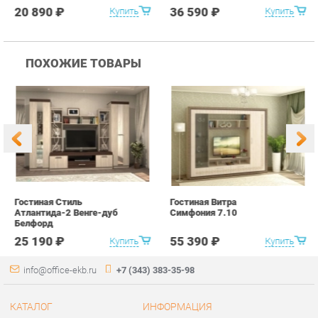
Гостиная Стиль
Гостиная Витра
К
Атлантида-2 Венге-дуб
Симфония 7.10
п
Белфорд
А
с
25 190 ₽
55 390 ₽
Купить
Купить
info@office-ekb.ru
+7 (343) 383-35-98
КАТАЛОГ
ИНФОРМАЦИЯ
Коллекции
О проекте
Столы и Тумбы
Контакты
Стулья и Кресла
Дизайн
Шкафы и стеллажи
Доставка и Оплата
Сейфы
Скидки и Акции
Офисная мебель
Политика