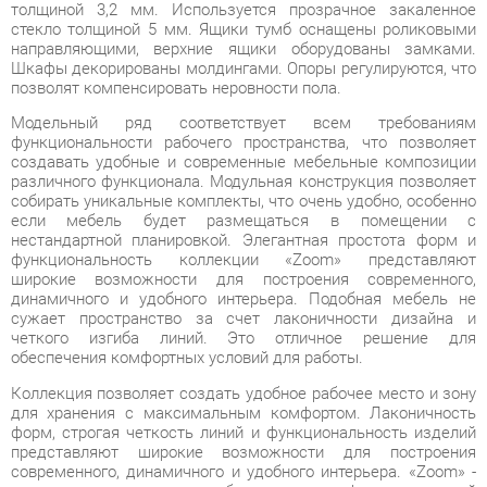
позволят компенсировать неровности пола.
Модельный ряд соответствует всем требованиям
функциональности рабочего пространства, что позволяет
создавать удобные и современные мебельные композиции
различного функционала. Модульная конструкция позволяет
собирать уникальные комплекты, что очень удобно, особенно
если мебель будет размещаться в помещении с
нестандартной планировкой. Элегантная простота форм и
функциональность коллекции «Zoom» представляют
широкие возможности для построения современного,
динамичного и удобного интерьера. Подобная мебель не
сужает пространство за счет лаконичности дизайна и
четкого изгиба линий. Это отличное решение для
обеспечения комфортных условий для работы.
Коллекция позволяет создать удобное рабочее место и зону
для хранения с максимальным комфортом. Лаконичность
форм, строгая четкость линий и функциональность изделий
представляют широкие возможности для построения
современного, динамичного и удобного интерьера. «Zoom» -
это отличное решение для обеспечения комфортных условий
для работы, а также современное и качественное оснащение
для офиса в формате «open-space», переговорной зоны и
отдельного кабинета, позволяющее оптимизировать
пространство без ущерба для функциональности и удобства.
Широкая база элементов позволит создать полноценный