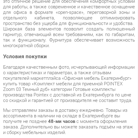
гарнитур, отвечающий всем требованиям, как по габаритам,
так и функционалу. Фурнитура обеспечивает возможность
многократной сборки.
Условия покупки
Благодаря качественным фото, исчерпывающей информации
о характеристиках и параметрах, а также отзывам
покупателей маркетплэйса «Офисная мебель Екатеринбург»
купить товар «Комплект мебели для приемной POINTEX
Zoom 03 Темный дуб» категории Готовые комплекты
производства Pointex с доставкой из Екатеринбурга по цене
со скидкой и гарантией от производителя не составит труда.
Мы отправляем заказы в доставку ежедневно. Товары из
ассортимента в наличии на складе в Екатеринбурге вы
получите не позднее
48-ми часов
с момента оформления
заказа. Дополнительно вы можете заказать подъём на этаж
и сборку мебельных изделий.
Срок доставки в другие регионы, и для товаров, находящихся
на складах производителей, рассчитывается индивидуально.
Уточнить наличие, срок и стоимость доставки вы можете
через форму
обратной связи
.
В любой момент до передачи заказа в доставку, а также в