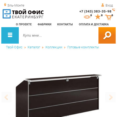
Эль-Монте
Вход
+7 (343) 383-35-98
Зак
0
0
0
обр
О ПРОЕКТЕ
ФАБРИКИ
КОНТАКТЫ
ОПЛАТА И ДОСТАВКА
зво
Твой Офис
Каталог
Коллекции
Готовые комплекты