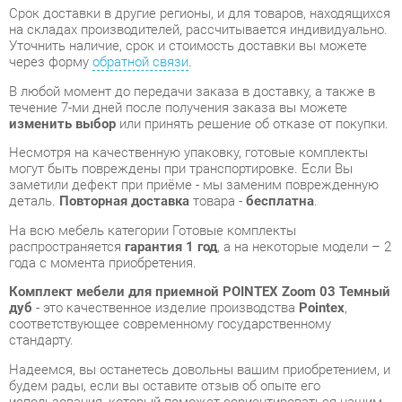
течение 7-ми дней после получения заказа вы можете
изменить выбор
или принять решение об отказе от покупки.
Несмотря на качественную упаковку, готовые комплекты
могут быть повреждены при транспортировке. Если Вы
заметили дефект при приёме - мы заменим поврежденную
деталь.
Повторная доставка
товара -
бесплатна
.
На всю мебель категории Готовые комплекты
распространяется
гарантия 1 год
, а на некоторые модели – 2
года с момента приобретения.
Комплект мебели для приемной POINTEX Zoom 03 Темный
дуб
- это качественное изделие производства
Pointex
,
соответствующее современному государственному
стандарту.
Надеемся, вы останетесь довольны вашим приобретением, и
будем рады, если вы оставите отзыв об опыте его
использования, который поможет сориентироваться нашим
будущим покупателям.
Кроме формы
обратной связи
получить развёрнутую
консультацию, фото и видеообзор продукции вы можете по
e-mail, телефону в Екатеринбурге и через мессенджеры
Telegram и WhatsApp.