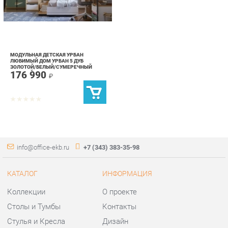
МОДУЛЬНАЯ ДЕТСКАЯ УРБАН
ЛЮБИМЫЙ ДОМ УРБАН 5 ДУБ
ЗОЛОТОЙ/БЕЛЫЙ/СУМЕРЕЧНЫЙ
176 990
ГОЛУБОЙ
₽
info@office-ekb.ru
+7 (343) 383-35-98
КАТАЛОГ
ИНФОРМАЦИЯ
Коллекции
О проекте
Столы и Тумбы
Контакты
Стулья и Кресла
Дизайн
Шкафы и стеллажи
Доставка и Оплата
Сейфы
Скидки и Акции
Офисная мебель
Политика