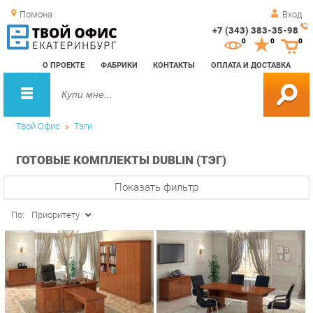
Помона
Вход
+7 (343) 383-35-98
Зак
0
0
0
обр
О ПРОЕКТЕ
ФАБРИКИ
КОНТАКТЫ
ОПЛАТА И ДОСТАВКА
зво
Твой Офис
Тэги
ГОТОВЫЕ КОМПЛЕКТЫ DUBLIN (ТЭГ)
Показать фильтр
По:
Приоритету