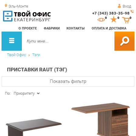
Эль-Монте
Вход
+7 (343) 383-35-98
Зак
0
0
0
обр
О ПРОЕКТЕ
ФАБРИКИ
КОНТАКТЫ
ОПЛАТА И ДОСТАВКА
зво
Твой Офис
Тэги
ПРИСТАВКИ RAUT (ТЭГ)
Показать фильтр
По:
Приоритету