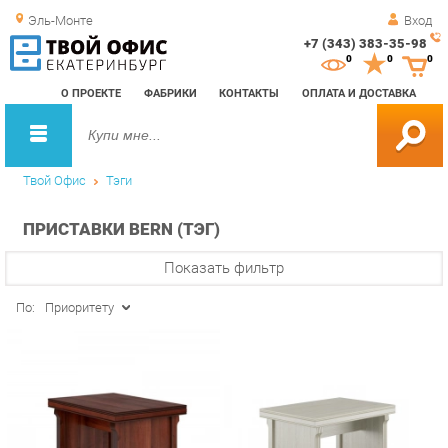
Эль-Монте
Вход
+7 (343) 383-35-98
Зак
0
0
0
обр
О ПРОЕКТЕ
ФАБРИКИ
КОНТАКТЫ
ОПЛАТА И ДОСТАВКА
зво
Твой Офис
Тэги
ПРИСТАВКИ BERN (ТЭГ)
Показать фильтр
По:
Приоритету