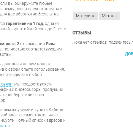
Если вы обнаружите любые
мы немедленно предоставим вам
 для вас абсолютно бесплатна.
Материал
Металл
тся
гарантией на 1 год
, однако
ный гарантийный срок до 2 лет с
ОТЗЫВЫ
Пока нет отзывов, поделитесь
омплект 2
от компании
Рива
ва, полностью соответствующим
ДОБ
артам.
есь довольны вашим новым
ыв о своем опыте использования,
ентам сделать выбор.
 связи
, мы предоставляем
рафии и видеообзоры продукции
катеринбурге или через
pp.
ашем шоу-руме и купить Кабинет
 забрав его самостоятельно с
инбурге. Полный список адресов и
актов
.