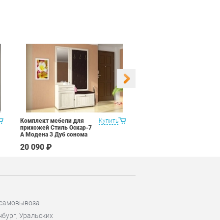
Комплект мебели для
Купить
Набор 9 предметов Витра
прихожей Стиль Оскар-7
Рубин 11.2
А Модена 3 Дуб сонома
светлый Крем
20 090 ₽
67 590 ₽
 самовывоза
нбург, Уральских