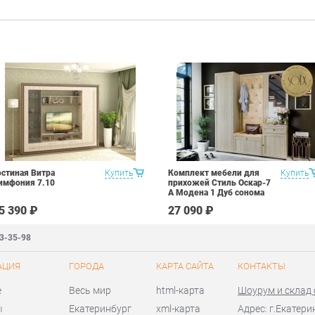
остиная Витра
Купить
Комплект мебели для
Купить
имфония 7.10
прихожей Стиль Оскар-7
А Модена 1 Дуб сонома
светлый Крем
5 390 ₽
27 090 ₽
83-35-98
АЦИЯ
ГОРОДА
КАРТА САЙТА
КОНТАКТЫ
е
Весь мир
html-карта
Шоурум и склад
ы
Екатеринбург
xml-карта
Адрес: г.Екатери