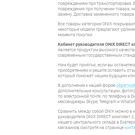
повреждениям при транспортировке. 
повреждения при получении товара, 
замену. Доставка замененного товара
Все товары категории ONIX покрываю
некоторые модели предлагают удлинен
момента покупки.
Кабинет руководителя ONIX DIRECT к
является продуктом высокого качест
современным государственным станд
Нам будет приятно, если вы останет
приобретением и решите оставить отз
который поможет нашим будущим кли
В дополнение к нашей форме
обратной
дополнительные консультации, фотог
по электронной почте, по телефону в Е
мессенджеры Skype, Telegram и WhatsA
Cравнить между собой ONIX можно в н
руководителя ONIX DIRECT комплект 2,
нашего центрального склада в Екатер
магазинов смотрите на странице
конт