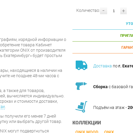
-
+
Количество:
УТО
ПРИГЛ
графиям, изрядной информации о
иобретение товара Кабинет
ГАРАН
 категории ONIX от производителя
ь Екатеринбург» будет простым
Доставка
по
г. Екат
ары, находящиеся в наличии на
чите не позднее 48-ми часов с
Сборка
с базовой г
, а также для товаров,
ей, вычисляется индивидуально.
сроках и стоимости доставки,
язи
.
Подъём на этаж -
20
вы получили его менее 7 дней
упку или выбрать другой товар.
КОЛЛЕКЦИИ
ONIX могут подвергнуться
ONIX WOOD
ONIX