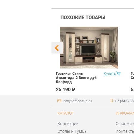
ПОХОЖИЕ ТОВАРЫ
уководителя
Купить
Гостиная Стиль
Купить
Г
арь Набор 2
Атлантида-2 Венге-дуб
С
Белфорд
 ₽
25 190 ₽
5
info@office-ekb.ru
+7 (343) 3
КАТАЛОГ
ИНФОРМ
Коллекции
О проект
Столы и Тумбы
Контакт