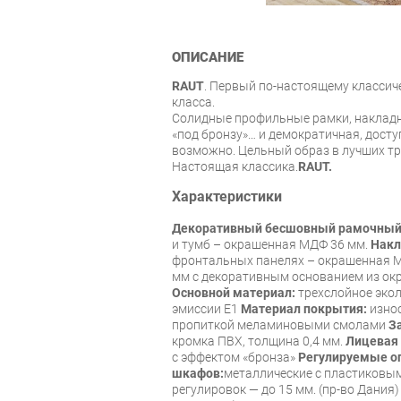
ОПИСАНИЕ
RAUT
. Первый по-настоящему классич
класса.
Солидные профильные рамки, накладн
«под бронзу»… и демократичная, доступ
возможно. Цельный образ в лучших тр
Настоящая классика.
RAUT.
Характеристики
Декоративный бесшовный рамочный
и тумб – окрашенная МДФ 36 мм.
Накл
фронтальных панелях – окрашенная 
мм с декоративным основанием из ок
Основной материал:
трехслойное экол
эмиссии Е1
Материал покрытия:
изно
пропиткой меламиновыми смолами
З
кромка ПВХ, толщина 0,4 мм.
Лицевая
с эффектом «бронза»
Регулируемые оп
шкафов:
металлические с пластиковы
регулировок — до 15 мм. (пр-во Дания