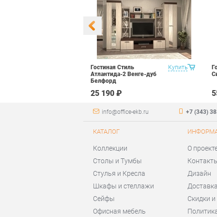
едметов Витра
Купить
Гостиная Стиль
Купить
Г
1 Итальянский
Атлантида-2 Венге-дуб
С
Белфорд
 ₽
25 190 ₽
5
info@office-ekb.ru
+7 (343) 3
КАТАЛОГ
ИНФОРМ
Коллекции
О проект
Столы и Тумбы
Контакт
Стулья и Кресла
Дизайн
Шкафы и стеллажи
Доставка
Сейфы
Скидки и
Офисная мебель
Политик