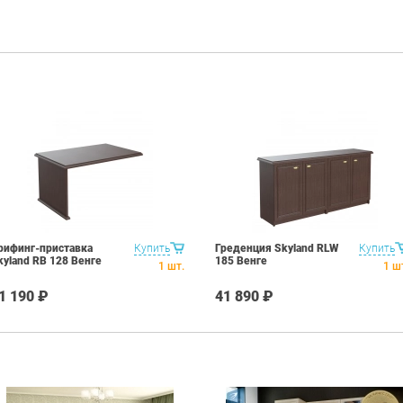
рифинг-приставка
Купить
Греденция Skyland RLW
Купить
kyland RB 128 Венге
185 Венге
1
шт.
1
ш
1 190 ₽
41 890 ₽