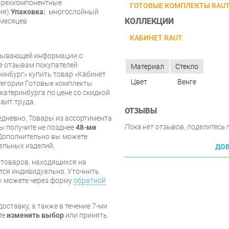
рехкомпонентные
ГОТОВЫЕ КОМПЛЕКТЫ RAU
ия)
Упаковка:
многослойный
КОЛЛЕКЦИИ
месяцев
КАБИНЕТ RAUT
рпывающей информации о
же отзывам покупателей
Материал
Стекло
инбург» купить товар «Кабинет
Цвет
Венге
атегории Готовые комплекты
Екатеринбурга по цене со скидкой
вит труда.
ОТЗЫВЫ
дневно. Товары из ассортимента
Пока нет отзывов, поделитесь
вы получите не позднее
48-ми
Дополнительно вы можете
бельных изделий.
ДОБ
я товаров, находящихся на
тся индивидуально. Уточнить
вы можете через форму
обратной
оставку, а также в течение 7-ми
те
изменить выбор
или принять