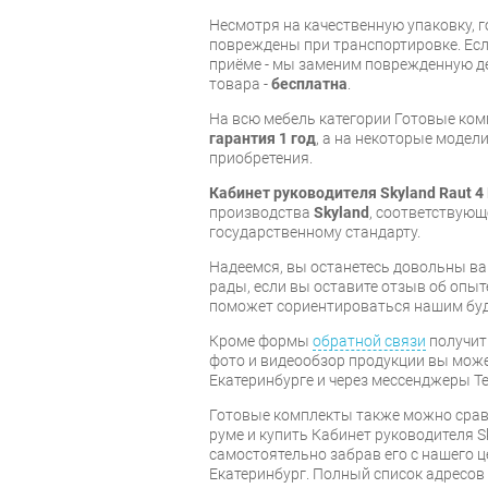
Несмотря на качественную упаковку, 
повреждены при транспортировке. Есл
приёме - мы заменим поврежденную д
товара -
бесплатна
.
На всю мебель категории Готовые ко
гарантия 1 год
, а на некоторые модели
приобретения.
Кабинет руководителя Skyland Raut 4
производства
Skyland
, соответствую
государственному стандарту.
Надеемся, вы останетесь довольны ва
рады, если вы оставите отзыв об опыт
поможет сориентироваться нашим бу
Кроме формы
обратной связи
получит
фото и видеообзор продукции вы может
Екатеринбурге и через мессенджеры Te
Готовые комплекты также можно срав
руме и купить Кабинет руководителя Sk
самостоятельно забрав его с нашего ц
Екатеринбург. Полный список адресов