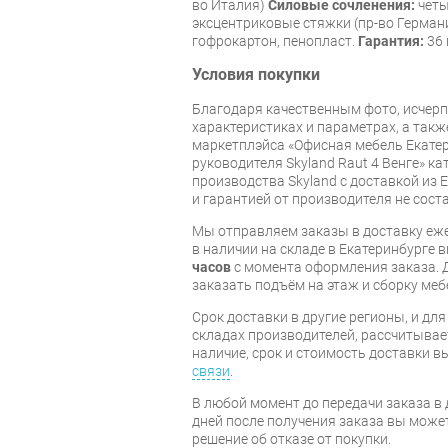
во Италия)
Силовые сочленения:
четы
эксцентриковые стяжки (пр-во Герман
гофрокартон, пенопласт.
Гарантия:
36 
Условия покупки
Благодаря качественным фото, исче
характеристиках и параметрах, а так
маркетплэйса «Офисная мебель Екатер
руководителя Skyland Raut 4 Венге» к
производства Skyland с доставкой из 
и гарантией от производителя не соста
Мы отправляем заказы в доставку еже
в наличии на складе в Екатеринбурге 
часов
с момента оформления заказа. 
заказать подъём на этаж и сборку ме
Срок доставки в другие регионы, и дл
складах производителей, рассчитывае
наличие, срок и стоимость доставки 
связи
.
В любой момент до передачи заказа в д
дней после получения заказа вы може
решение об отказе от покупки.