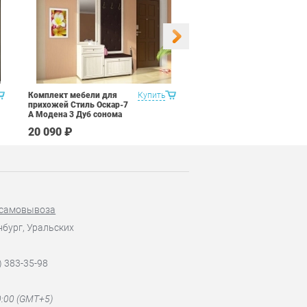
Комплект мебели для
Купить
Набор 8 предметов Витра
прихожей Стиль Оскар-7
Рубин 11.1 Светлый
А Модена 3 Дуб сонома
миланский орех рыжий
светлый Крем
20 090 ₽
122 090 ₽
 самовывоза
нбург, Уральских
) 383-35-98
0:00 (GMT+5)