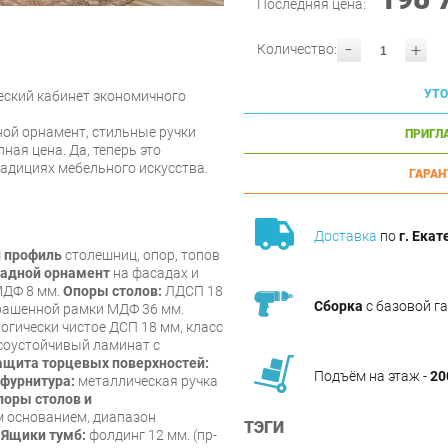
Последняя цена:
-
+
Количество:
УТО
еский кабинет экономичного
ой орнамент, стильные ручки
ПРИГЛ
ная цена. Да, теперь это
адициях мебельного искусства.
ГАРАН
Доставка
по
г. Екат
 профиль
столешниц, опор, топов
адной орнамент
на фасадах и
МДФ 8 мм.
Опоры столов:
ЛДСП 18
Сборка
с базовой г
рашенной рамки МДФ 36 мм.
огически чистое ДСП 18 мм, класс
соустойчивый ламинат с
ащита торцевых поверхностей:
Подъём на этаж -
20
 фурнитура:
металлическая ручка
оры столов и
м основанием, диапазон
ТЭГИ
)
Ящики тумб:
фолдинг 12 мм. (пр-