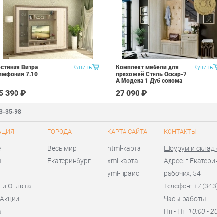
остиная Витра
Купить
Комплект мебели для
Купить
имфония 7.10
прихожей Стиль Оскар-7
А Модена 1 Дуб сонома
светлый Крем
5 390 ₽
27 090 ₽
83-35-98
АЦИЯ
ГОРОДА
КАРТА САЙТА
КОНТАКТЫ
е
Весь мир
html-карта
Шоурум и склад
ы
Екатеринбург
xml-карта
Адрес: г.Екатери
yml-прайс
рабочих, 54
 и Оплата
Телефон: +7 (343
 Акции
Часы работы:
а
Пн - Пт:
10:00 - 2