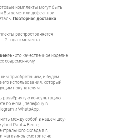
готовые комплекты могут быть
и Вы заметили дефект при
еталь.
Повторная доставка
мплекты распространяется
 – 2 года с момента
 Венге
- это качественное изделие
щее современному
шим приобретением, и будем
е его использования, который
дущим покупателям.
ь развёрнутую консультацию,
е по e-mail, телефону в
legram и WhatsApp.
нить между собой в нашем шоу-
yland Raut 4 Венге,
ентрального склада в г.
 и магазинов смотрите на