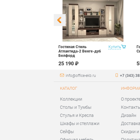
уководителя
Купить
Гостиная Стиль
Купить
Г
арь Набор 2
Атлантида-2 Венге-дуб
С
Белфорд
 ₽
25 190 ₽
5
info@office-ekb.ru
+7 (343) 3
КАТАЛОГ
ИНФОРМ
Коллекции
О проект
Столы и Тумбы
Контакт
Стулья и Кресла
Дизайн
Шкафы и стеллажи
Доставка
Сейфы
Скидки и
Офисная мебель
Политик