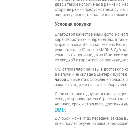
двери также исполнены в рамке из мас
стороны рамки предусмотрена ручка,
ширины дверцы, выполненная также и
Условия покупки
Благодаря качественным фото, исче
характеристиках и параметрах, а так
маркетплэйса «Офисная мебель Екатер
руководителя Юнитекс MARK 3 Дуб вал
комплекты производства Юнитекс с до
со скидкой и гарантией от производите
Мы отправляем заказы в доставку еже
в наличии на складе в Екатеринбурге 
часов
с момента оформления заказа. 
заказать подъём на этаж и сборку ме
Срок доставки в другие регионы, и дл
складах производителей, рассчитывае
наличие, срок и стоимость доставки 
связи
.
В любой момент до передачи заказа в д
дней после получения заказа вы може