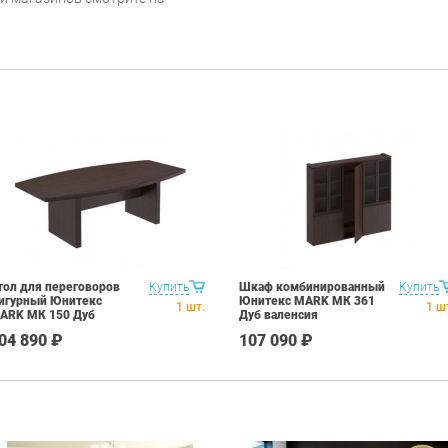
тол для переговоров
Купить
Шкаф комбинированный
Купить
игурный Юнитекс
Юнитекс MARK МК 361
1
шт.
1
ш
ARK МК 150 Дуб
Дуб валенсия
аленсия
04 890 ₽
107 090 ₽