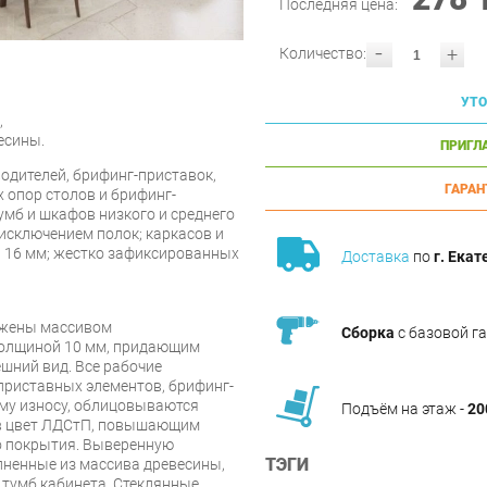
Последняя цена:
-
+
Количество:
УТО
,
есины.
ПРИГЛ
одителей, брифинг-приставок,
ГАРАН
 опор столов и брифинг-
тумб и шкафов низкого и среднего
 исключением полок; каркасов и
– 16 мм; жестко зафиксированныx
Доставка
по
г. Екат
ожены массивом
Сборка
с базовой г
толщиной 10 мм, придающим
шний вид. Все рабочие
приставных элементов, брифинг-
му износу, облицовываются
Подъём на этаж -
20
в цвет ЛДСтП, повышающим
о покрытия. Выверенную
ТЭГИ
лненные из массива древесины,
 тумб кабинета. Стеклянные