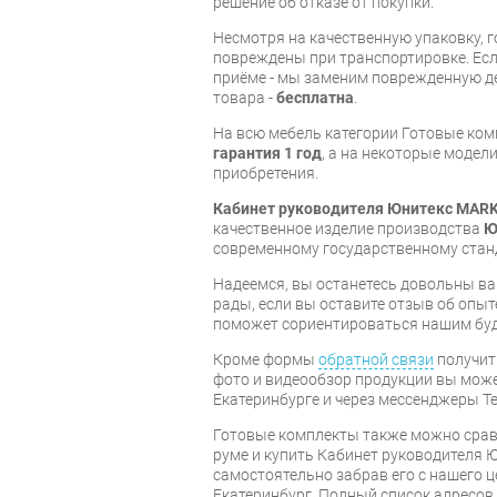
решение об отказе от покупки.
Несмотря на качественную упаковку, 
повреждены при транспортировке. Есл
приёме - мы заменим поврежденную д
товара -
бесплатна
.
На всю мебель категории Готовые ко
гарантия 1 год
, а на некоторые модели
приобретения.
Кабинет руководителя Юнитекс MARK
качественное изделие производства
Ю
современному государственному стан
Надеемся, вы останетесь довольны ва
рады, если вы оставите отзыв об опыт
поможет сориентироваться нашим бу
Кроме формы
обратной связи
получит
фото и видеообзор продукции вы может
Екатеринбурге и через мессенджеры Te
Готовые комплекты также можно срав
руме и купить Кабинет руководителя 
самостоятельно забрав его с нашего ц
Екатеринбург. Полный список адресов