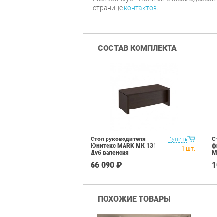
странице
контактов
.
СОСТАВ КОМПЛЕКТА
Стол руководителя
Купить
С
Юнитекс MARK МК 131
ф
1
шт.
Дуб валенсия
M
в
66 090 ₽
1
ПОХОЖИЕ ТОВАРЫ