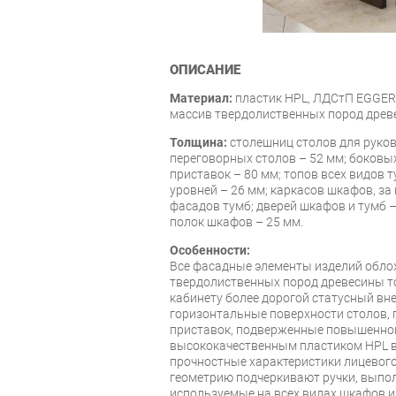
ОПИСАНИЕ
Материал:
пластик HPL, ЛДСтП EGGER
массив твердолиственных пород древ
Толщина:
столешниц столов для руков
переговорных столов – 52 мм; боковых
приставок – 80 мм; топов всех видов 
уровней – 26 мм; каркасов шкафов, за
фасадов тумб; дверей шкафов и тумб 
полок шкафов – 25 мм.
Особенности:
Все фасадные элементы изделий обл
твердолиственных пород древесины 
кабинету более дорогой статусный вне
горизонтальные поверхности столов, 
приставок, подверженные повышенно
высококачественным пластиком HPL 
прочностные характеристики лицевог
геометрию подчеркивают ручки, выпо
используемые на всех видах шкафов и