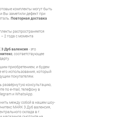
готовые комплекты могут быть
и Вы заметили дефект при
еталь.
Повторная доставка
мплекты распространяется
 – 2 года с момента
 3 Дуб валенсия
- это
нитекс
, соответствующее
дарту.
шим приобретением, и будем
е его использования, который
дущим покупателям.
ь развёрнутую консультацию,
е по e-mail, телефону в
legram и WhatsApp.
нить между собой в нашем шоу-
Юнитекс MARK 3 Дуб валенсия,
ентрального склада в г.
 и магазинов смотрите на