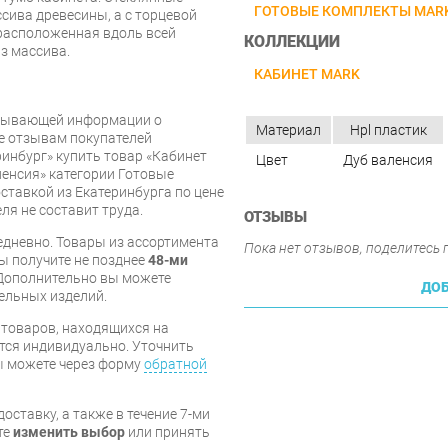
ГОТОВЫЕ КОМПЛЕКТЫ MAR
сива древесины, а с торцевой
 расположенная вдоль всей
КОЛЛЕКЦИИ
з массива.
КАБИНЕТ MARK
рпывающей информации о
Материал
Hpl пластик
же отзывам покупателей
инбург» купить товар «Кабинет
Цвет
Дуб валенсия
енсия» категории Готовые
ставкой из Екатеринбурга по цене
ля не составит труда.
ОТЗЫВЫ
дневно. Товары из ассортимента
Пока нет отзывов, поделитесь
вы получите не позднее
48-ми
Дополнительно вы можете
ДОБ
бельных изделий.
я товаров, находящихся на
тся индивидуально. Уточнить
вы можете через форму
обратной
оставку, а также в течение 7-ми
те
изменить выбор
или принять