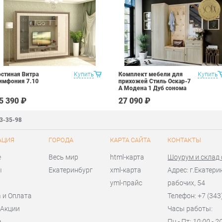
остиная Витра
Купить
Комплект мебели для
Купить
имфония 7.10
прихожей Стиль Оскар-7
А Модена 1 Дуб сонома
светлый Крем
5 390 ₽
27 090 ₽
83-35-98
АЦИЯ
ГОРОДА
КАРТА САЙТА
КОНТАКТЫ
е
Весь мир
html-карта
Шоурум и склад
ы
Екатеринбург
xml-карта
Адрес: г.Екатери
yml-прайс
рабочих, 54
 и Оплата
Телефон: +7 (343
 Акции
Часы работы:
а
Пн - Пт:
10:00 - 2