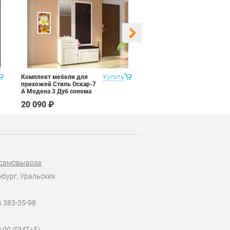
Комплект мебели для
Купить
Набор 9 предметов Витра
прихожей Стиль Оскар-7
Рубин 11.2
А Модена 3 Дуб сонома
светлый Крем
20 090 ₽
67 590 ₽
 самовывоза
нбург, Уральских
) 383-35-98
0:00 (GMT+5)