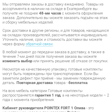
и сборку мебельных изделий.
Срок доставки в другие регионы, и для товаров, находящихся
на складах производителей, рассчитывается индивидуально.
Уточнить наличие, срок и стоимость доставки вы можете
через форму
обратной связи
.
В любой момент до передачи заказа в доставку, а также в
течение 7-ми дней после получения заказа вы можете
изменить выбор
или принять решение об отказе от покупки.
Несмотря на качественную упаковку, готовые комплекты
могут быть повреждены при транспортировке. Если Вы
заметили дефект при приёме - мы заменим поврежденную
деталь.
Повторная доставка
товара -
бесплатна
.
На всю мебель категории Готовые комплекты
распространяется
гарантия 1 год
, а на некоторые модели – 2
года с момента приобретения.
Кабинет руководителя POINTEX FORT 1 Олива
- это
качественное изделие производства
Pointex
,
соответствующее современному государственному
стандарту.
Надеемся, вы останетесь довольны вашим приобретением, и
будем рады, если вы оставите отзыв об опыте его