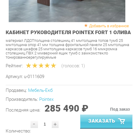
Добавить в избранное
КАБИНЕТ РУКОВОДИТЕЛЯ POINTEX FORT 1 ОЛИВА
материал ЛДСПтолщина столешниц 41 ммтолщина топов тумб 25
ммтолщина опор 41 мм толщина фронтальной панели 25 ммтолщина
каркасов шкафов 25 ммтолщина каркасов тумб 16 ммкромка
столешниц ПВХ 2 ммверхний ящик тумб с замкомстекло
тонированноерегулируемые
Рейтинг:
(голосов:
1
)
Артикул:
u-0111609
Продавец:
Мебель-Екб
Производитель:
Pointex
285 490 ₽
Под заказ
Последняя цена:
ЗАКАЗАТЬ
-
+
Количество:
УТОЧНИТЬ НАЛИЧИЕ