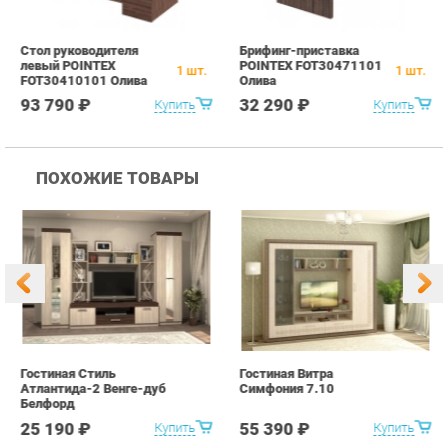
ПОХОЖИЕ ТОВАРЫ
Гостиная Стиль
Гостиная Витра
К
Атлантида-2 Венге-дуб
Симфония 7.10
п
Белфорд
А
с
25 190 ₽
55 390 ₽
Купить
Купить
info@office-ekb.ru
+7 (343) 383-35-98
КАТАЛОГ
ИНФОРМАЦИЯ
Коллекции
О проекте
Столы и Тумбы
Контакты