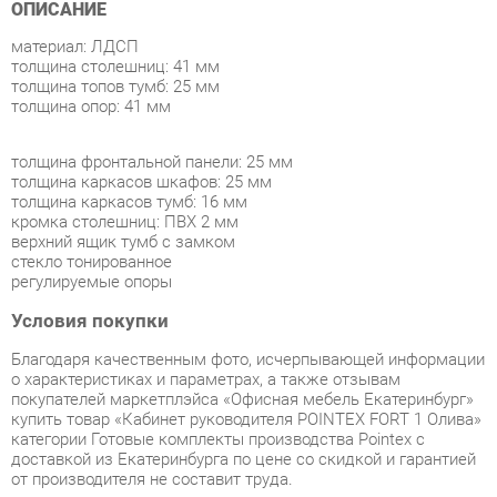
толщина столешниц: 41 мм
толщина топов тумб: 25 мм
толщина опор: 41 мм
толщина фронтальной панели: 25 мм
толщина каркасов шкафов: 25 мм
толщина каркасов тумб: 16 мм
кромка столешниц: ПВХ 2 мм
верхний ящик тумб с замком
стекло тонированное
регулируемые опоры
Условия покупки
Благодаря качественным фото, исчерпывающей информации
о характеристиках и параметрах, а также отзывам
покупателей маркетплэйса «Офисная мебель Екатеринбург»
купить товар «Кабинет руководителя POINTEX FORT 1 Олива»
категории Готовые комплекты производства Pointex с
доставкой из Екатеринбурга по цене со скидкой и гарантией
от производителя не составит труда.
Мы отправляем заказы в доставку ежедневно. Товары из
ассортимента в наличии на складе в Екатеринбурге вы
получите не позднее
48-ми часов
с момента оформления
заказа. Дополнительно вы можете заказать подъём на этаж