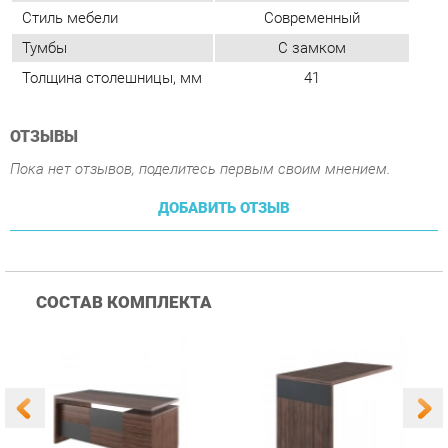
ОТЗЫВЫ
Пока нет отзывов, поделитесь первым своим мнением.
ДОБАВИТЬ ОТЗЫВ
СОСТАВ КОМПЛЕКТА
Стол руководителя
Брифинг-приставка
П
левый POINTEX
POINTEX FOT30471101
F
1
шт.
1
шт.
FOT30410101 Олива
Олива
93 790 ₽
32 290 ₽
Купить
Купить