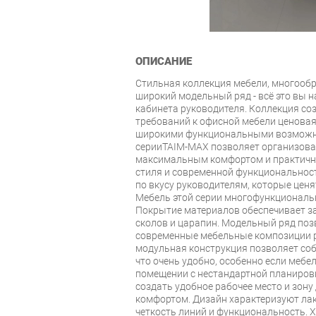
ОПИСАНИЕ
Стильная коллекция мебели, многооб
широкий модельный ряд - всё это вы н
кабинета руководителя. Коллекция со
требований к офисной мебели ценовая
широкими функциональными возможн
серииTAIM-MAX позволяет организова
максимальным комфортом и практичн
стиля и современной функциональнос
по вкусу руководителям, которые ценя
Мебель этой серии многофункциональн
Покрытие материалов обеспечивает за
сколов и царапин. Модельный ряд поз
современные мебельные композиции р
модульная конструкция позволяет со
что очень удобно, особенно если мебе
помещении с нестандартной планиров
создать удобное рабочее место и зон
комфортом. Дизайн характеризуют лак
четкость линий и функциональность. 