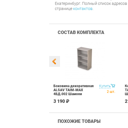
Екатеринбург. Полный список адресов
странице
контактов
.
СОСТАВ КОМПЛЕКТА
ний со
Купить
Боковина декоративная
Купить
К
LSAV TAIM-
ALSAV TAIM-MAX
T
1
шт.
2
шт.
17.4 Шамони
4БД.002 Шамони
Ш
светлый
₽
3 190 ₽
2
ПОХОЖИЕ ТОВАРЫ