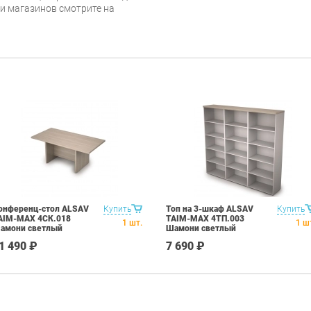
 и магазинов смотрите на
онференц-стол ALSAV
Купить
Топ на 3-шкаф ALSAV
Купить
AIM-MAX 4СК.018
TAIM-MAX 4ТП.003
1
шт.
1
ш
амони светлый
Шамони светлый
1 490 ₽
7 690 ₽