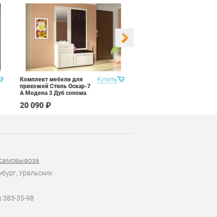
Комплект мебели для
Купить
Набор на 3 рабочих места
прихожей Стиль Оскар-7
+ переговорная зона 23
А Модена 3 Дуб сонома
предмета Витра Альфа
светлый Крем
23 Орех Пегас
20 090 ₽
261 890 ₽
коричневый
 самовывоза
нбург, Уральских
) 383-35-98