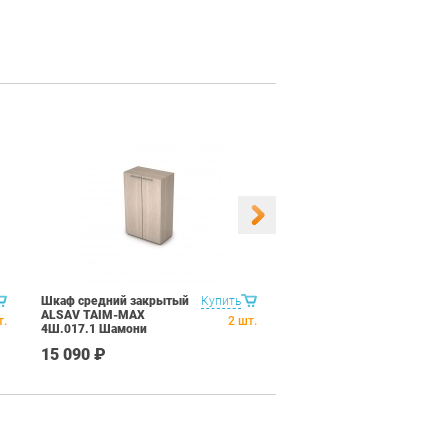
Шкаф средний закрытый
Купить
Шкаф средний со
ALSAV TAIM-MAX
стеклом ALSAV TAIM-
т.
2
шт.
4Ш.017.1 Шамони
MAX 4Ш.017.4 Шамони
светлый
светлый
15 090 ₽
19 790 ₽