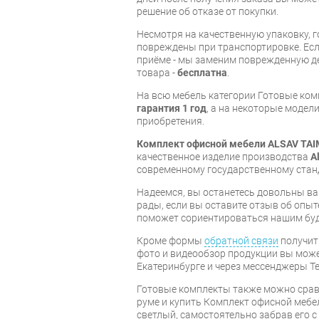
решение об отказе от покупки.
Несмотря на качественную упаковку, 
повреждены при транспортировке. Есл
приёме - мы заменим поврежденную д
товара -
бесплатна
.
На всю мебель категории Готовые ко
гарантия 1 год
, а на некоторые модели
приобретения.
Комплект офисной мебели ALSAV TA
качественное изделие производства
A
современному государственному стан
Надеемся, вы останетесь довольны ва
рады, если вы оставите отзыв об опыт
поможет сориентироваться нашим бу
Кроме формы
обратной связи
получит
фото и видеообзор продукции вы может
Екатеринбурге и через мессенджеры Te
Готовые комплекты также можно срав
руме и купить Комплект офисной меб
светлый, самостоятельно забрав его с