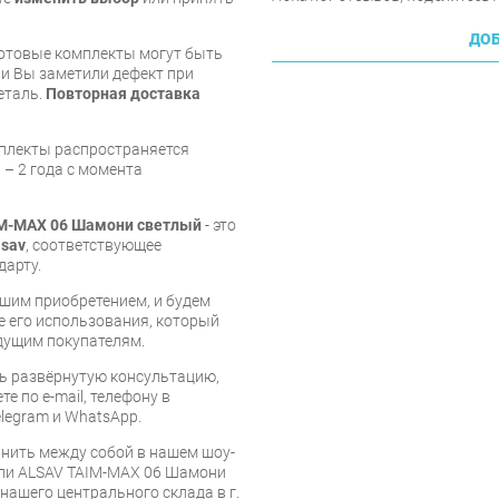
ДОБ
готовые комплекты могут быть
и Вы заметили дефект при
еталь.
Повторная доставка
мплекты распространяется
 – 2 года с момента
IM-MAX 06 Шамони светлый
- это
lsav
, соответствующее
дарту.
шим приобретением, и будем
е его использования, который
дущим покупателям.
ь развёрнутую консультацию,
е по e-mail, телефону в
legram и WhatsApp.
нить между собой в нашем шоу-
ели ALSAV TAIM-MAX 06 Шамони
 нашего центрального склада в г.