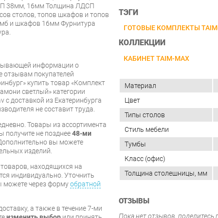
СП 38мм, 16мм Толщина ЛДСП
ТЭГИ
ов столов, топов шкафов и топов
умб и шкафов 16мм Фурнитура
ГОТОВЫЕ КОМПЛЕКТЫ TAIM
ура.
КОЛЛЕКЦИИ
КАБИНЕТ TAIM-MAX
рпывающей информации о
же отзывам покупателей
инбург» купить товар «Комплект
Материал
амони светлый» категории
Цвет
v с доставкой из Екатеринбурга
изводителя не составит труда.
Типы столов
дневно. Товары из ассортимента
Стиль мебели
вы получите не позднее
48-ми
Дополнительно вы можете
Тумбы
бельных изделий.
Класс (офис)
я товаров, находящихся на
Толщина столешницы, мм
тся индивидуально. Уточнить
вы можете через форму
обратной
ОТЗЫВЫ
оставку, а также в течение 7-ми
Пока нет отзывов, поделитесь
те
изменить выбор
или принять