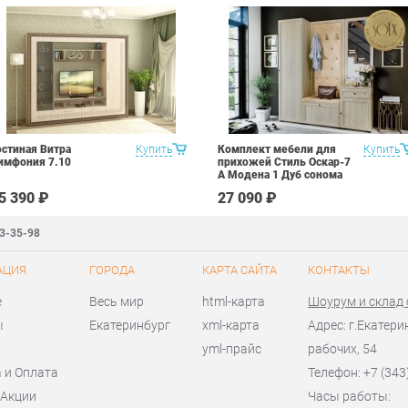
остиная Витра
Купить
Комплект мебели для
Купить
имфония 7.10
прихожей Стиль Оскар-7
А Модена 1 Дуб сонома
светлый Крем
5 390 ₽
27 090 ₽
83-35-98
АЦИЯ
ГОРОДА
КАРТА САЙТА
КОНТАКТЫ
е
Весь мир
html-карта
Шоурум и склад
ы
Екатеринбург
xml-карта
Адрес: г.Екатери
yml-прайс
рабочих, 54
 и Оплата
Телефон: +7 (343
 Акции
Часы работы: