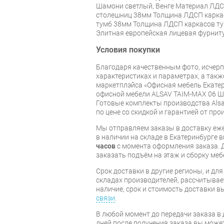
Шамони светлый, Венге Материал ЛД
столешниц 38мм Толщина ЛДСП каркас
тумб 38мм Толщина ЛДСП каркасов т
Элитная европейская лицевая фурнит
Условия покупки
Благодаря качественным фото, исче
характеристиках и параметрах, а так
маркетплэйса «Офисная мебель Екатер
офисной мебели ALSAV TAIM-MAX 06 Ш
Готовые комплекты производства Alsa
по цене со скидкой и гарантией от про
Мы отправляем заказы в доставку еже
в наличии на складе в Екатеринбурге 
часов
с момента оформления заказа. 
заказать подъём на этаж и сборку ме
Срок доставки в другие регионы, и дл
складах производителей, рассчитывае
наличие, срок и стоимость доставки 
связи
.
В любой момент до передачи заказа в д
дней после получения заказа вы може