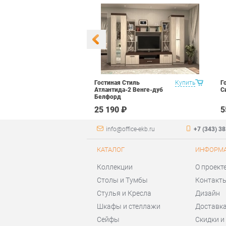
редметов Витра
Купить
Гостиная Стиль
Купить
Г
1 Светлый
Атлантида-2 Венге-дуб
С
 орех рыжий
Белфорд
 ₽
25 190 ₽
5
info@office-ekb.ru
+7 (343) 3
КАТАЛОГ
ИНФОРМ
Коллекции
О проект
Столы и Тумбы
Контакт
Стулья и Кресла
Дизайн
Шкафы и стеллажи
Доставка
Сейфы
Скидки и