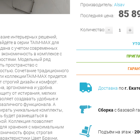
Производитель:
Alsav
85 8
Последняя цена:
-
+
Количество:
разие интерьерных решений,
айдёте в серии TAIM-MAX для
УТО
здана с учетом современных
 экономичность в комплексе с
ПРИГЛ
остями. Модельный ряд
ть пространство с
ГАРАН
остью. Сочетание традиционного
ти коллекцииTAIM-MAX придется
т строгий дизайн и комфорт.
а, эргономична и удобна.
Доставка
по
г. Екат
щиту от истирания, мелких
воляет создавать удобные и
азличного функционала. А
бирать уникальные комплекты,
Сборка
с базовой г
ль будет размещаться в
кой. Коллекция позволяет
у для хранения с максимальным
Подъём на этаж -
20
оничность форм, строгая
Характеристики Цвет Брауни,