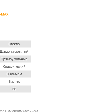
-MAX
Стекло
Шамони светлый
Прямоугольные
Классический
С замком
Бизнес
38
 первым своим мнением.