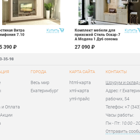
остиная Витра
Купить
Комплект мебели для
Купить
имфония 7.10
прихожей Стиль Оскар-7
А Модена 1 Дуб сонома
светлый Крем
5 390 ₽
27 090 ₽
83-35-98
АЦИЯ
ГОРОДА
КАРТА САЙТА
КОНТАКТЫ
е
Весь мир
html-карта
Шоурум и склад
ы
Екатеринбург
xml-карта
Адрес: г.Екатери
yml-прайс
рабочих, 54
 и Оплата
Телефон: +7 (343
 Акции
Часы работы:
а
Пн - Пт:
10:00 - 2
я
Отправить сооб