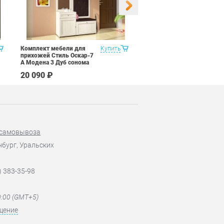
Комплект мебели для
Купить
Набор 9 предметов Витра
прихожей Стиль Оскар-7
Рубин 11.2
А Модена 3 Дуб сонома
светлый Крем
20 090 ₽
67 590 ₽
 самовывоза
нбург, Уральских
) 383-35-98
0:00 (GMT+5)
щение