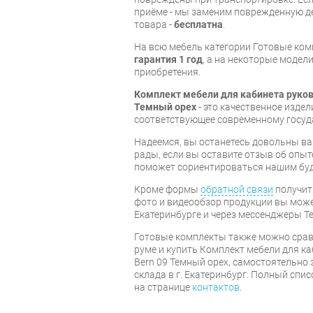
приёме - мы заменим поврежденную д
товара -
бесплатна
.
На всю мебель категории Готовые ко
гарантия 1 год
, а на некоторые модели
приобретения.
Комплект мебели для кабинета руков
Темный орех
- это качественное изде
соответствующее современному госуд
Надеемся, вы останетесь довольны ва
рады, если вы оставите отзыв об опыт
поможет сориентироваться нашим бу
Кроме формы
обратной связи
получит
фото и видеообзор продукции вы может
Екатеринбурге и через мессенджеры Te
Готовые комплекты также можно срав
руме и купить Комплект мебели для к
Bern 09 Темный орех, самостоятельно 
склада в г. Екатеринбург. Полный спи
на странице
контактов
.