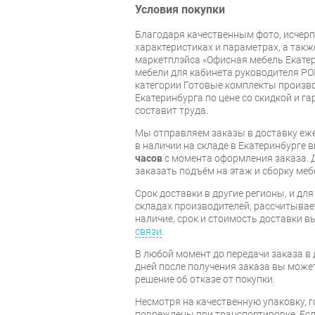
Условия покупки
Благодаря качественным фото, исче
характеристиках и параметрах, а так
маркетплэйса «Офисная мебель Екатер
мебели для кабинета руководителя PO
категории Готовые комплекты производ
Екатеринбурга по цене со скидкой и г
составит труда.
Мы отправляем заказы в доставку еже
в наличии на складе в Екатеринбурге 
часов
с момента оформления заказа. 
заказать подъём на этаж и сборку ме
Срок доставки в другие регионы, и дл
складах производителей, рассчитывае
наличие, срок и стоимость доставки 
связи
.
В любой момент до передачи заказа в д
дней после получения заказа вы може
решение об отказе от покупки.
Несмотря на качественную упаковку, 
повреждены при транспортировке. Есл