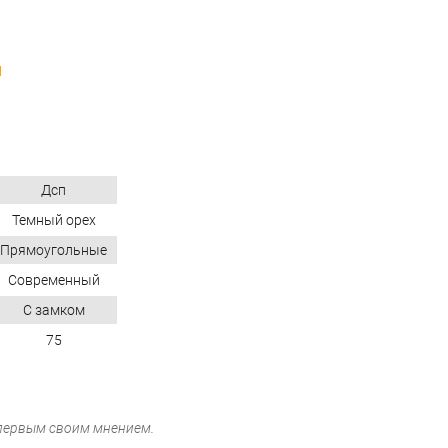
N
Дсп
Темный орех
Прямоугольные
Современный
С замком
75
 первым своим мнением.