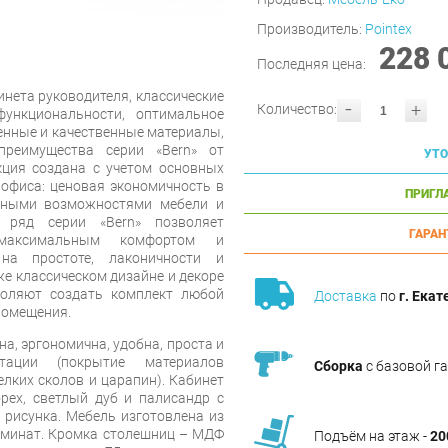
Производитель:
Pointex
228 
Последняя цена:
нета руководителя, классические
-
+
Количество:
ункциональности, оптимальное
енные и качественные материалы,
преимущества серии «Bern» от
УТО
кция создана с учетом основных
 офиса: ценовая экономичность в
ПРИГЛ
ьными возможностями мебели и
 ряд серии «Bern» позволяет
ГАРАН
 максимальным комфортом и
 на простоте, лаконичности и
же классическом дизайне и декоре
оляют создать комплект любой
Доставка
по
г. Екат
помещения.
а, эргономична, удобна, проста и
тации (покрытие материалов
Сборка
с базовой г
елких сколов и царапин). Кабинет
рех, светлый дуб и палисандр с
 рисунка. Мебель изготовлена из
минат. Кромка столешниц – МДФ
Подъём на этаж -
20