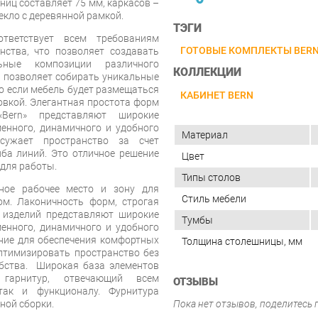
ниц составляет 75 мм, каркасов –
екло с деревянной рамкой.
ТЭГИ
тветствует всем требованиям
ГОТОВЫЕ КОМПЛЕКТЫ BER
нства, что позволяет создавать
ные композиции различного
КОЛЛЕКЦИИ
 позволяет собирать уникальные
но если мебель будет размещаться
КАБИНЕТ BERN
овкой. Элегантная простота форм
«Bern» представляют широкие
енного, динамичного и удобного
Материал
сужает пространство за счет
иба линий. Это отличное решение
Цвет
для работы.
Типы столов
ное рабочее место и зону для
Стиль мебели
м. Лаконичность форм, строгая
 изделий представляют широкие
Тумбы
енного, динамичного и удобного
шение для обеспечения комфортных
Толщина столешницы, мм
птимизировать пространство без
бства. Широкая база элементов
 гарнитур, отвечающий всем
ОТЗЫВЫ
так и функционалу. Фурнитура
ной сборки.
Пока нет отзывов, поделитесь