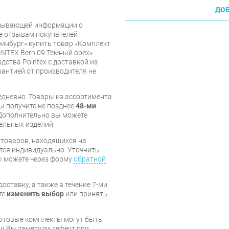
ДОБ
рпывающей информации о
же отзывам покупателей
инбург» купить товар «Комплект
INTEX Bern 09 Темный орех»
ства Pointex с доставкой из
арантией от производителя не
дневно. Товары из ассортимента
вы получите не позднее
48-ми
Дополнительно вы можете
бельных изделий.
я товаров, находящихся на
тся индивидуально. Уточнить
вы можете через форму
обратной
оставку, а также в течение 7-ми
те
изменить выбор
или принять
готовые комплекты могут быть
и Вы заметили дефект при