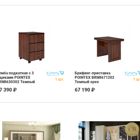
умба подкатная с 3
Купить
Брифинг-приставка
Купить
щиками POINTEX
POINTEX BRN8671202
1
шт.
1
ш
RN8630302 Темный
Темный орех
рех
7 390 ₽
67 190 ₽