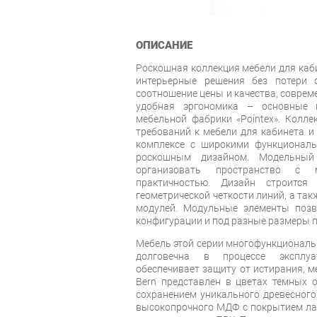
ОПИСАНИЕ
Роскошная коллекция мебели для каби
интерьерные решения без потери ф
соотношение цены и качества, соврем
удобная эргономика – основные 
мебельной фабрики «Pointex». Колле
требований к мебели для кабинета и
комплексе с широкими функционал
роскошным дизайном. Модельный
организовать пространство с
практичностью. Дизайн строится
геометрической четкости линий, а так
модулей. Модульные элементы позв
конфигурации и под разные размеры 
Мебель этой серии многофункциональн
долговечна в процессе эксплуа
обеспечивает защиту от истирания, м
Bern представлен в цветах темных о
сохранением уникального древесного
высокопрочного МДФ с покрытием ла