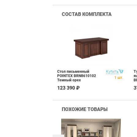
СОСТАВ КОМПЛЕКТА
Стол письменный
Купить
Т
POINTEX BRN8610102
я
1
шт.
Темный орех
B
о
123 390 ₽
3
ПОХОЖИЕ ТОВАРЫ