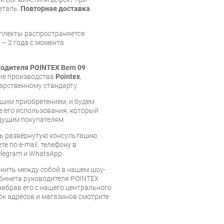
еталь.
Повторная доставка
мплекты распространяется
 – 2 года с момента
одителя POINTEX Bern 09
лие производства
Pointex
,
арственному стандарту.
шим приобретением, и будем
е его использования, который
дущим покупателям.
ь развёрнутую консультацию,
е по e-mail, телефону в
legram и WhatsApp.
нить между собой в нашем шоу-
абинета руководителя POINTEX
забрав его с нашего центрального
сок адресов и магазинов смотрите