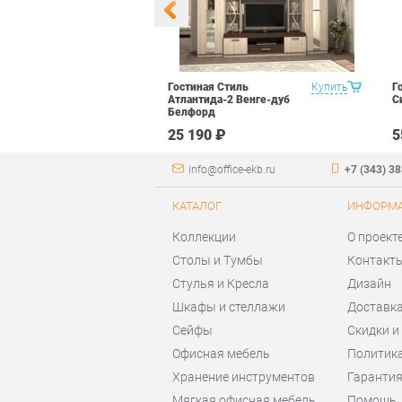
уководителя
Купить
Гостиная Стиль
Купить
Г
арь Набор 2
Атлантида-2 Венге-дуб
С
Белфорд
 ₽
25 190 ₽
5
info@office-ekb.ru
+7 (343) 3
КАТАЛОГ
ИНФОРМ
Коллекции
О проект
Столы и Тумбы
Контакт
Стулья и Кресла
Дизайн
Шкафы и стеллажи
Доставка
Сейфы
Скидки и
Офисная мебель
Политик
Хранение инструментов
Гаранти
Мягкая офисная мебель
Помощь