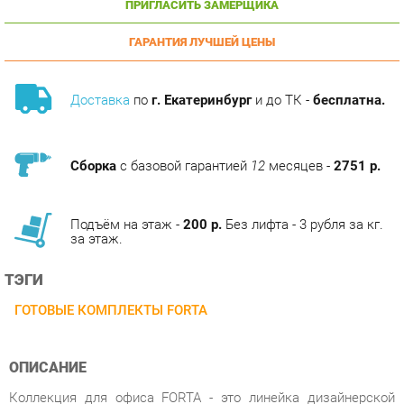
ГАРАНТИЯ ЛУЧШЕЙ ЦЕНЫ
Доставка
по
г. Екатеринбург
и до ТК -
бесплатна.
Сборка
с базовой гарантией
12
месяцев -
2751 р.
Подъём на этаж -
200 р.
Без лифта - 3 рубля за кг.
за этаж.
ТЭГИ
ГОТОВЫЕ КОМПЛЕКТЫ FORTA
ОПИСАНИЕ
Коллекция для офиса FORTA - это линейка дизайнерской
мебели, адаптированная для реальной жизни.
Комбинированные дизайнерские опоры. Металлокаркасы с
траверсами. Натуральное дерево. Экологичность, прочность