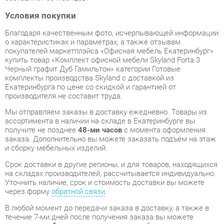
о характеристиках и параметрах, а также отзывам
покупателей маркетплэйса «Офисная мебель Екатеринбург»
купить товар «Комплект офисной мебели Skyland Forta 3
Черный графит Дуб Гамильтон» категории Готовые
комплекты производства Skyland с доставкой из
Екатеринбурга по цене со скидкой и гарантией от
производителя не составит труда.
Мы отправляем заказы в доставку ежедневно. Товары из
ассортимента в наличии на складе в Екатеринбурге вы
получите не позднее
48-ми часов
с момента оформления
заказа. Дополнительно вы можете заказать подъём на этаж
и сборку мебельных изделий.
Срок доставки в другие регионы, и для товаров, находящихся
на складах производителей, рассчитывается индивидуально.
Уточнить наличие, срок и стоимость доставки вы можете
через форму
обратной связи
.
В любой момент до передачи заказа в доставку, а также в
течение 7-ми дней после получения заказа вы можете
изменить выбор
или принять решение об отказе от покупки.
Несмотря на качественную упаковку, готовые комплекты
могут быть повреждены при транспортировке. Если Вы
заметили дефект при приёме - мы заменим поврежденную
деталь.
Повторная доставка
товара -
бесплатна
.