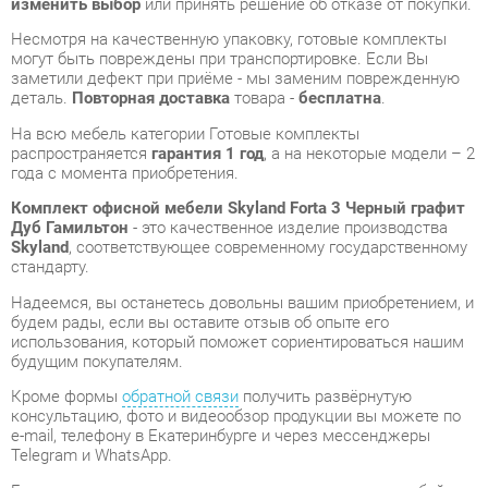
На всю мебель категории Готовые комплекты
распространяется
гарантия 1 год
, а на некоторые модели – 2
года с момента приобретения.
Комплект офисной мебели Skyland Forta 3 Черный графит
Дуб Гамильтон
- это качественное изделие производства
Skyland
, соответствующее современному государственному
стандарту.
Надеемся, вы останетесь довольны вашим приобретением, и
будем рады, если вы оставите отзыв об опыте его
использования, который поможет сориентироваться нашим
будущим покупателям.
Кроме формы
обратной связи
получить развёрнутую
консультацию, фото и видеообзор продукции вы можете по
e-mail, телефону в Екатеринбурге и через мессенджеры
Telegram и WhatsApp.
Готовые комплекты также можно сравнить между собой в
нашем шоу-руме и купить Комплект офисной мебели Skyland
Forta 3 Черный графит Дуб Гамильтон, самостоятельно
забрав его с нашего центрального склада в г. Екатеринбург.
Полный список адресов и магазинов смотрите на странице
контактов
.