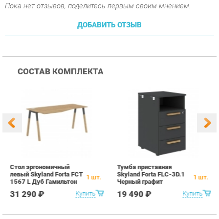
СОСТАВ КОМПЛЕКТА
Стол эргономичный
Тумба приставная
Ф
левый Skyland Forta FCT
Skyland Forta FLC-3D.1
п
1
шт.
1
шт.
1567 L Дуб Гамильтон
Черный графит
F
Черный графит
г
31 290 ₽
19 490 ₽
Купить
Купить
ПОХОЖИЕ ТОВАРЫ