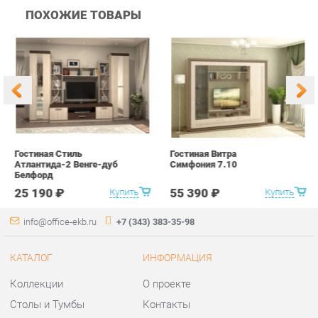
Гостиная Стиль
Гостиная Витра
К
Атлантида-2 Венге-дуб
Симфония 7.10
п
Белфорд
А
с
25 190 ₽
55 390 ₽
Купить
Купить
info@office-ekb.ru
+7 (343) 383-35-98
КАТАЛОГ
ИНФОРМАЦИЯ
Коллекции
О проекте
Столы и Тумбы
Контакты
Стулья и Кресла
Дизайн
Шкафы и стеллажи
Доставка и Оплата
Сейфы
Скидки и Акции
Офисная мебель
Политика
Хранение инструментов
Гарантия
Мягкая офисная мебель
Помощь