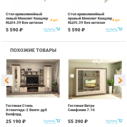
ПОХОЖИЕ ТОВАРЫ
Гостиная Стиль
Гостиная Витра
К
Атлантида-2 Венге-дуб
Симфония 7.10
п
Белфорд
А
с
25 190 ₽
55 390 ₽
Купить
Купить
info@office-ekb.ru
+7 (343) 383-35-98
КАТАЛОГ
ИНФОРМАЦИЯ
Коллекции
О проекте
Столы и Тумбы
Контакты
Стулья и Кресла
Дизайн