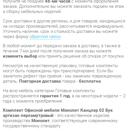
Уточнить наличие, срок и стоимость доставки вы можете
через форму
обратной связи
.
В любой момент до передачи заказа в доставку, а также в
течение 7-ми дней после получения заказа вы можете
изменить выбор
или принять решение об отказе от покупки.
Несмотря на качественную упаковку, готовые комплекты
могут быть повреждены при транспортировке. Если Вы
заметили дефект при приёме - мы заменим поврежденную
деталь.
Повторная доставка
товара -
бесплатна
.
На всю мебель категории Готовые комплекты
распространяется
гарантия 1 год
, а на некоторые модели – 2
года с момента приобретения.
Комплект Офисной мебели Монолит Канцлер 02 Бук
артизан перламутровый
- это качественное изделие
производства
Монолит
, соответствующее современному
государственному стандарту.
Надеемся, вы останетесь довольны вашим приобретением, и
будем рады, если вы оставите отзыв об опыте его
использования, который поможет сориентироваться нашим
будущим покупателям.
Кроме формы
обратной связи
получить развёрнутую