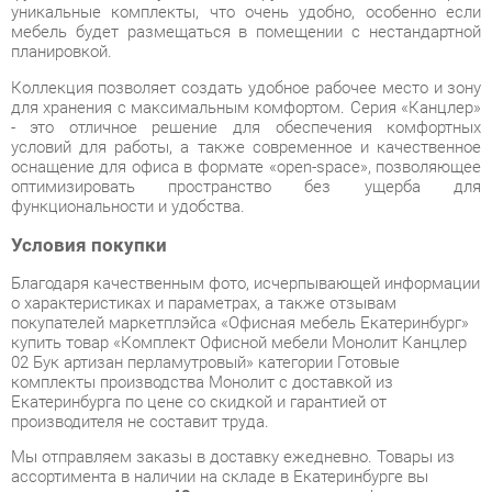
Коллекция позволяет создать удобное рабочее место и зону
для хранения с максимальным комфортом. Серия «Канцлер»
- это отличное решение для обеспечения комфортных
условий для работы, а также современное и качественное
оснащение для офиса в формате «open-space», позволяющее
оптимизировать пространство без ущерба для
функциональности и удобства.
Условия покупки
Благодаря качественным фото, исчерпывающей информации
о характеристиках и параметрах, а также отзывам
покупателей маркетплэйса «Офисная мебель Екатеринбург»
купить товар «Комплект Офисной мебели Монолит Канцлер
02 Бук артизан перламутровый» категории Готовые
комплекты производства Монолит с доставкой из
Екатеринбурга по цене со скидкой и гарантией от
производителя не составит труда.
Мы отправляем заказы в доставку ежедневно. Товары из
ассортимента в наличии на складе в Екатеринбурге вы
получите не позднее
48-ми часов
с момента оформления
заказа. Дополнительно вы можете заказать подъём на этаж
и сборку мебельных изделий.
Срок доставки в другие регионы, и для товаров, находящихся
на складах производителей, рассчитывается индивидуально.