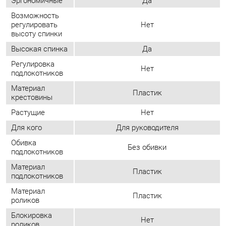
крестовины
Растущие
Нет
Для кого
Для руководителя
Обивка
Без обивки
подлокотников
Материал
Пластик
подлокотников
Материал
Пластик
роликов
Блокировка
Нет
роликов
Максимальная
120
нагрузка, кг
Ширина
525
сиденья, мм
Глубина
480
сиденья, мм
Количество
5
роликов