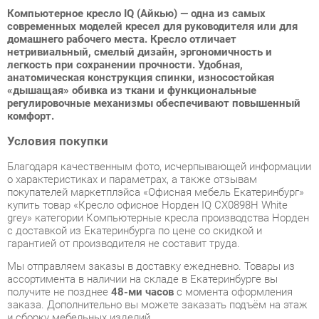
«дышащая» обивка из ткани и функциональные
регулировочные механизмы обеспечивают повышенный
комфорт.
Условия покупки
Благодаря качественным фото, исчерпывающей информации
о характеристиках и параметрах, а также отзывам
покупателей маркетплэйса «Офисная мебель Екатеринбург»
купить товар «Кресло офисное Норден IQ CX0898H White
grey» категории Компьютерные кресла производства Норден
с доставкой из Екатеринбурга по цене со скидкой и
гарантией от производителя не составит труда.
Мы отправляем заказы в доставку ежедневно. Товары из
ассортимента в наличии на складе в Екатеринбурге вы
получите не позднее
48-ми часов
с момента оформления
заказа. Дополнительно вы можете заказать подъём на этаж
и сборку мебельных изделий.
Срок доставки в другие регионы, и для товаров, находящихся
на складах производителей, рассчитывается индивидуально.
Уточнить наличие, срок и стоимость доставки вы можете
через форму
обратной связи
.
В любой момент до передачи заказа в доставку, а также в