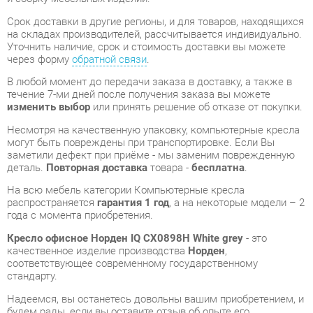
течение 7-ми дней после получения заказа вы можете
изменить выбор
или принять решение об отказе от покупки.
Несмотря на качественную упаковку, компьютерные кресла
могут быть повреждены при транспортировке. Если Вы
заметили дефект при приёме - мы заменим поврежденную
деталь.
Повторная доставка
товара -
бесплатна
.
На всю мебель категории Компьютерные кресла
распространяется
гарантия 1 год
, а на некоторые модели – 2
года с момента приобретения.
Кресло офисное Норден IQ CX0898H White grey
- это
качественное изделие производства
Норден
,
соответствующее современному государственному
стандарту.
Надеемся, вы останетесь довольны вашим приобретением, и
будем рады, если вы оставите отзыв об опыте его
использования, который поможет сориентироваться нашим
будущим покупателям.
Кроме формы
обратной связи
получить развёрнутую
консультацию, фото и видеообзор продукции вы можете по
e-mail, телефону в Екатеринбурге и через мессенджеры
Telegram и WhatsApp.