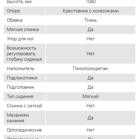
регулировать
Нет
глубину сиденья
Наполнитель
Пенополиуретан
Подлокотники
Да
Подголовник
Да
Тип сидения
Мягкий
Спинка с сеткой
Нет
Механизм
Да
качания
Ортопедические
Нет
Эргономичные
Да
Возможность
регулировать
Нет
высоту спинки
Высокая спинка
Да
Регулировка
Нет
подлокотников
Материал
Пластик