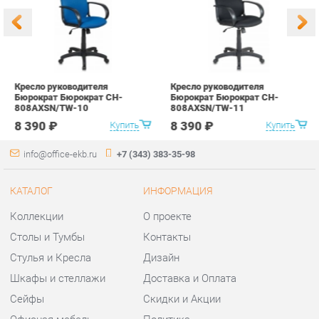
КАТАЛОГ
ИНФОРМАЦИЯ
Коллекции
О проекте
Столы и Тумбы
Контакты
Стулья и Кресла
Дизайн
Шкафы и стеллажи
Доставка и Оплата
Сейфы
Скидки и Акции
Офисная мебель
Политика
Хранение инструментов
Гарантия
Мягкая офисная мебель
Помощь
ГОРОДА
КОНТАКТЫ
Весь мир
Шоурум и склад самовывоза
Екатеринбург
Адрес: г.Екатеринбург,
Уральских рабочих, 54
Телефон: +7 (343) 383-35-98