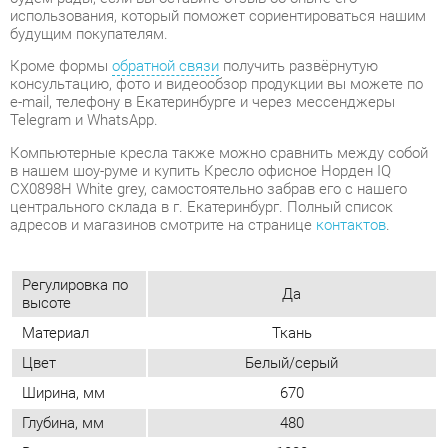
Компьютерные кресла также можно сравнить между собой
в нашем шоу-руме и купить Кресло офисное Норден IQ
CX0898H White grey, самостоятельно забрав его с нашего
центрального склада в г. Екатеринбург. Полный список
адресов и магазинов смотрите на странице
контактов
.
Регулировка по
Да
высоте
Материал
Ткань
Цвет
Белый/серый
Ширина, мм
670
Глубина, мм
480
Высота, мм
1080
Опора
Крестовина с колесиками
Обивка
Ткань
Мягкая спинка
Да
Упор для ног
Нет
Возможность