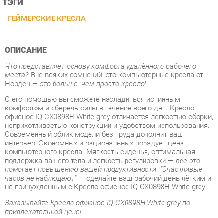
ОПИСАНИЕ
Что представляет основу комфорта удалённого рабочего
места?
Вне всяких сомнений, это компьютерные кресла от
Норден —
это больше, чем просто кресло!
С его помощью вы сможете насладиться истинным
комфортом и сберечь силы в течение всего дня. Кресло
офисное IQ CX0898H White grey отличается лёгкостью сборки,
неприхотливостью конструкции и удобством использования.
Современный облик модели без труда дополнит ваш
интерьер. Экономных и рациональных порадует цена
компьютерного кресла. Мягкость сиденья, оптимальная
поддержка вашего тела и лёгкость регулировки —
всё это
помогает повышению вашей продуктивности
.
"Счастливые
часов не наблюдают"
— сделайте ваш рабочий день лёгким и
не принуждённым с Кресло офисное IQ CX0898H White grey.
Заказывайте Кресло офисное IQ CX0898H White grey по
привлекательной цене!
Компьютерное кресло IQ (Айкью) — одна из самых
современных моделей кресел для руководителя или для
домашнего рабочего места. Кресло отличает
нетривиальный, смелый дизайн, эргономичность и
легкость при сохранении прочности. Удобная,
анатомическая конструкция спинки, износостойкая