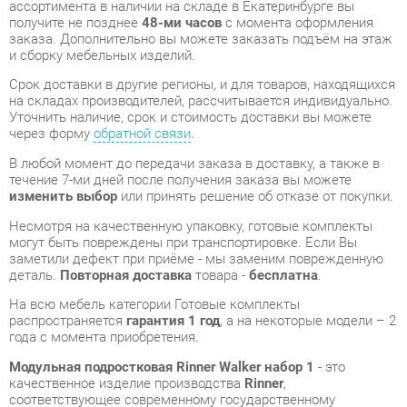
Срок доставки в другие регионы, и для товаров, находящихся
на складах производителей, рассчитывается индивидуально.
Уточнить наличие, срок и стоимость доставки вы можете
через форму
обратной связи
.
В любой момент до передачи заказа в доставку, а также в
течение 7-ми дней после получения заказа вы можете
изменить выбор
или принять решение об отказе от покупки.
Несмотря на качественную упаковку, готовые комплекты
могут быть повреждены при транспортировке. Если Вы
заметили дефект при приёме - мы заменим поврежденную
деталь.
Повторная доставка
товара -
бесплатна
.
На всю мебель категории Готовые комплекты
распространяется
гарантия 1 год
, а на некоторые модели – 2
года с момента приобретения.
Модульная подростковая Rinner Walker набор 1
- это
качественное изделие производства
Rinner
,
соответствующее современному государственному
стандарту.
Надеемся, вы останетесь довольны вашим приобретением, и
будем рады, если вы оставите отзыв об опыте его
использования, который поможет сориентироваться нашим