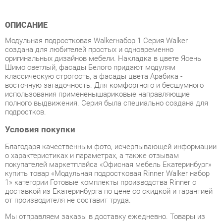
Модульная подростковая Walkerнабор 1 Серия Walker
cоздана для любителей простых и одновременно
оригинальных дизайнов мебели. Накладка в цвете Ясень
Шимо светлый, фасады Белого придают модулям
классическую строгость, а фасады цвета Арабика -
восточную загадочность. Для комфортного и бесшумного
использования примененышариковые направляющие
полного выдвижения. Серия была специально создана для
подростков.
Условия покупки
Благодаря качественным фото, исчерпывающей информации
о характеристиках и параметрах, а также отзывам
покупателей маркетплэйса «Офисная мебель Екатеринбург»
купить товар «Модульная подростковая Rinner Walker набор
1» категории Готовые комплекты производства Rinner с
доставкой из Екатеринбурга по цене со скидкой и гарантией
от производителя не составит труда.
Мы отправляем заказы в доставку ежедневно. Товары из
ассортимента в наличии на складе в Екатеринбурге вы
получите не позднее
48-ми часов
с момента оформления
заказа. Дополнительно вы можете заказать подъём на этаж
и сборку мебельных изделий.