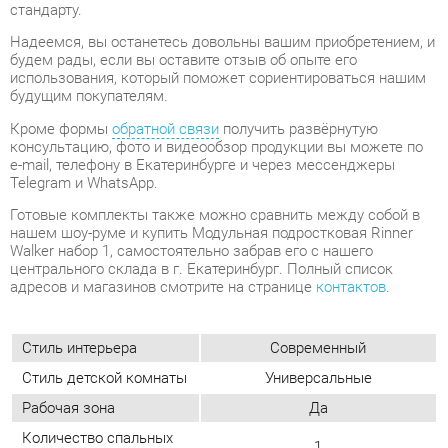
будущим покупателям.
Кроме формы
обратной связи
получить развёрнутую
консультацию, фото и видеообзор продукции вы можете по
e-mail, телефону в Екатеринбурге и через мессенджеры
Telegram и WhatsApp.
Готовые комплекты также можно сравнить между собой в
нашем шоу-руме и купить Модульная подростковая Rinner
Walker набор 1, самостоятельно забрав его с нашего
центрального склада в г. Екатеринбург. Полный список
адресов и магазинов смотрите на странице
контактов
.
Стиль интерьера
Современный
Стиль детской комнаты
Универсальные
Рабочая зона
Да
Количество спальных
1
мест
Кровать-чердак
Нет
Кровать-машинка
Нет
Возраст детей лет
От 12 до 16