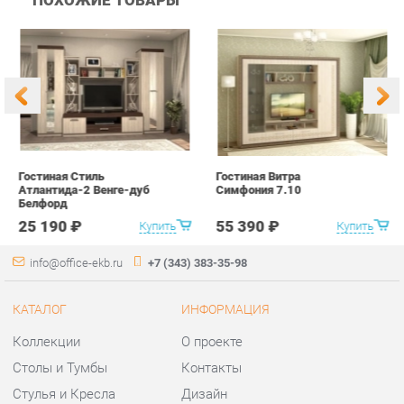
Гостиная Стиль
Гостиная Витра
К
Атлантида-2 Венге-дуб
Симфония 7.10
п
Белфорд
А
с
25 190 ₽
55 390 ₽
Купить
Купить
info@office-ekb.ru
+7 (343) 383-35-98
КАТАЛОГ
ИНФОРМАЦИЯ
Коллекции
О проекте
Столы и Тумбы
Контакты
Стулья и Кресла
Дизайн
Шкафы и стеллажи
Доставка и Оплата
Сейфы
Скидки и Акции
Офисная мебель
Политика
Хранение инструментов
Гарантия
Мягкая офисная мебель
Помощь