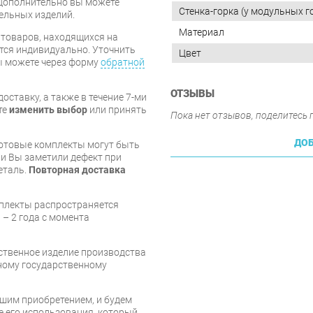
Дополнительно вы можете
Стенка-горка (у модульных г
бельных изделий.
Материал
я товаров, находящихся на
тся индивидуально. Уточнить
Цвет
вы можете через форму
обратной
ОТЗЫВЫ
оставку, а также в течение 7-ми
те
изменить выбор
или принять
Пока нет отзывов, поделитесь
ДОБ
готовые комплекты могут быть
и Вы заметили дефект при
еталь.
Повторная доставка
мплекты распространяется
 – 2 года с момента
ественное изделие производства
ному государственному
шим приобретением, и будем
е его использования, который