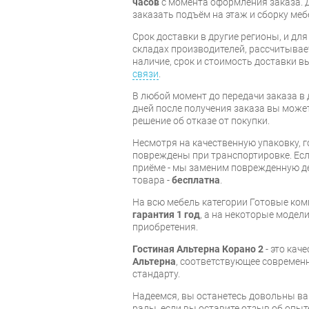
часов
с момента оформления заказа. 
заказать подъём на этаж и сборку ме
Срок доставки в другие регионы, и дл
складах производителей, рассчитывае
наличие, срок и стоимость доставки 
связи
.
В любой момент до передачи заказа в д
дней после получения заказа вы може
решение об отказе от покупки.
Несмотря на качественную упаковку, 
повреждены при транспортировке. Есл
приёме - мы заменим поврежденную д
товара -
бесплатна
.
На всю мебель категории Готовые ко
гарантия 1 год
, а на некоторые модели
приобретения.
Гостиная Альтерна Корано 2
- это кач
Альтерна
, соответствующее современ
стандарту.
Надеемся, вы останетесь довольны ва
рады, если вы оставите отзыв об опыт