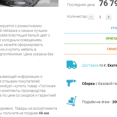
76 7
Последняя цена:
-
+
Количество:
циируется с романтизмом
УТО
ой пейзажа и самым лучшим
себе блестящий белый цвет с
ПРИГЛ
и холодным освещением.
вы можете сформировать
но и купить мебель в
ГАРАН
дпочтениями. Цена указана без
Доставка
по
г. Екат
рпывающей информации о
же отзывам покупателей
Сборка
с базовой г
инбург» купить товар «Гостиная
е комплекты производства
 по цене со скидкой и гарантией
Подъём на этаж -
20
дневно. Товары из ассортимента
вы получите не позднее
48-ми