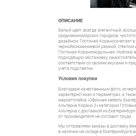
ОПИСАНИЕ
Белый цвет, всегда элегантный, ассо
средиземноморских городков, чистот
дизайном. Гостиная Кораносочетает в 
чернойалюминиевой рамкой, стеклом 
Гостиная Кораномодульная, поэтому 
подходящую обстановку самостоятель
соответствии со своими вкусами и пре
учета подстветки
Условия покупки
Благодаря качественным фото, исче
характеристиках и параметрах, а так
маркетплэйса «Офисная мебель Екатер
Альтерна Корано 2» категории Готовы
Альтерна с доставкой из Екатеринбурга
от производителя не составит труда.
Мы отправляем заказы в доставку еже
в наличии на складе в Екатеринбурге 