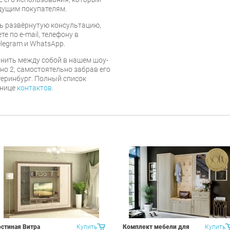
дущим покупателям.
ь развёрнутую консультацию,
е по e-mail, телефону в
legram и WhatsApp.
нить между собой в нашем шоу-
но 2, самостоятельно забрав его
атеринбург. Полный список
анице
контактов
.
остиная Витра
Купить
Комплект мебели для
Купить