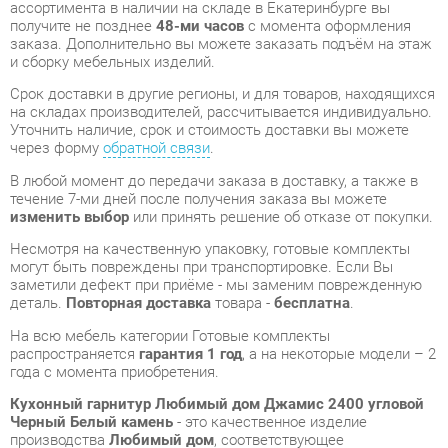
Срок доставки в другие регионы, и для товаров, находящихся
на складах производителей, рассчитывается индивидуально.
Уточнить наличие, срок и стоимость доставки вы можете
через форму
обратной связи
.
В любой момент до передачи заказа в доставку, а также в
течение 7-ми дней после получения заказа вы можете
изменить выбор
или принять решение об отказе от покупки.
Несмотря на качественную упаковку, готовые комплекты
могут быть повреждены при транспортировке. Если Вы
заметили дефект при приёме - мы заменим поврежденную
деталь.
Повторная доставка
товара -
бесплатна
.
На всю мебель категории Готовые комплекты
распространяется
гарантия 1 год
, а на некоторые модели – 2
года с момента приобретения.
Кухонный гарнитур Любимый дом Джамис 2400 угловой
Черный Белый камень
- это качественное изделие
производства
Любимый дом
, соответствующее
современному государственному стандарту.
Надеемся, вы останетесь довольны вашим приобретением, и
будем рады, если вы оставите отзыв об опыте его
использования, который поможет сориентироваться нашим
будущим покупателям.