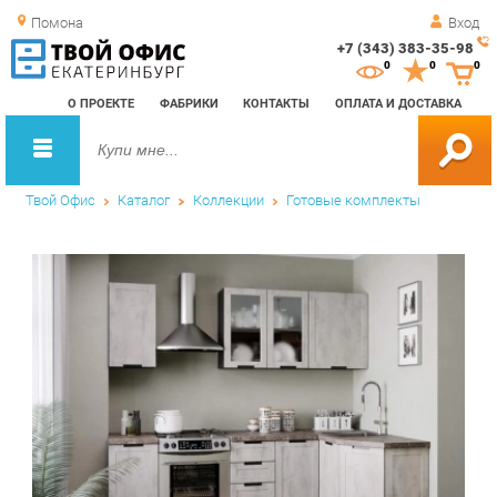
Помона
Вход
+7 (343) 383-35-98
Зак
0
0
0
обр
О ПРОЕКТЕ
ФАБРИКИ
КОНТАКТЫ
ОПЛАТА И ДОСТАВКА
зво
Твой Офис
Каталог
Коллекции
Готовые комплекты