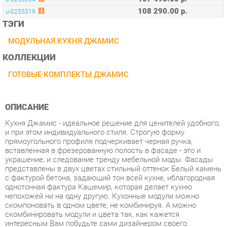
МОДУЛЬНАЯ КУХНЯ ДЖАМИС
КОЛЛЕКЦИИ
ГОТОВЫЕ КОМПЛЕКТЫ ДЖАМИС
ОПИСАНИЕ
Кухня Джамис - идеальное решение для ценителей удобного,
и при этом индивидуального стиля. Строгую форму
прямоугольного профиля подчеркивает черная ручка,
вставленная в фрезерованную полость в фасаде - это и
украшение, и следование тренду мебельной моды. Фасады
представлены в двух цветах стильный оттенок Белый камень
с фактурой бетона, задающий тон всей кухне, иблагородная
однотонная фактура Кашемир, которая делает кухню
непохожей ни на одну другую. Кухонные модули можно
скомпоновать в одном цвете, не комбинируя. А можно
скомбинировать модули и цвета так, как кажется
интересным Вам побудьте сами дизайнером своего
интерьера - это интересно и в результате будет радовать
воплощением мечты. Вставки из стекла сатин делают кухню,
более легкой, а дизайн не стандартным. Благодаря широкому
модульному ряду кухни Джамис, можно обустроить каждый