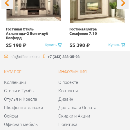
25 190 ₽
55 390 ₽
Купить
Купить
info@office-ekb.ru
+7 (343) 383-35-98
КАТАЛОГ
ИНФОРМАЦИЯ
Коллекции
О проекте
Столы и Тумбы
Контакты
Стулья и Кресла
Дизайн
Шкафы и стеллажи
Доставка и Оплата
Сейфы
Скидки и Акции
Офисная мебель
Политика
Хранение инструментов
Гарантия
Мягкая офисная мебель
Помощь
ГОРОДА
КОНТАКТЫ
Весь мир
Шоурум и склад самовывоза
Екатеринбург
Адрес: г.Екатеринбург,