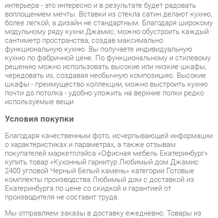
сантиметр пространства, создав максимально
функциональную кухню. Вы получаете индивидуальную
кухню по фабричной цене. По функциональному и стилевому
решению можно использовать высокие или низкие шкафы,
чередовать их, создавая необычную композицию. Высокие
шкафы - преимущество коллекции, можно выстроить кухню
почти до потолка - удобно уложить на верхние полки редко
используемые вещи.
Условия покупки
Благодаря качественным фото, исчерпывающей информации
о характеристиках и параметрах, а также отзывам
покупателей маркетплэйса «Офисная мебель Екатеринбург»
купить товар «Кухонный гарнитур Любимый дом Джамис
2400 угловой Черный Белый камень» категории Готовые
комплекты производства Любимый дом с доставкой из
Екатеринбурга по цене со скидкой и гарантией от
производителя не составит труда.
Мы отправляем заказы в доставку ежедневно. Товары из
ассортимента в наличии на складе в Екатеринбурге вы
получите не позднее
48-ми часов
с момента оформления
заказа. Дополнительно вы можете заказать подъём на этаж
и сборку мебельных изделий.