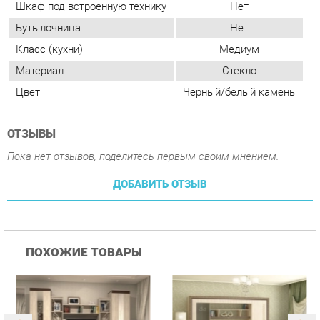
ОТЗЫВЫ
Пока нет отзывов, поделитесь первым своим мнением.
ДОБАВИТЬ ОТЗЫВ
ПОХОЖИЕ ТОВАРЫ
Гостиная Стиль
Гостиная Витра
К
Атлантида-2 Венге-дуб
Симфония 7.10
п
Белфорд
А
с