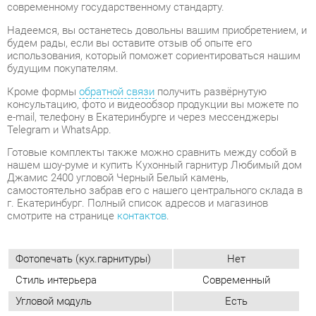
Кроме формы
обратной связи
получить развёрнутую
консультацию, фото и видеообзор продукции вы можете по
e-mail, телефону в Екатеринбурге и через мессенджеры
Telegram и WhatsApp.
Готовые комплекты также можно сравнить между собой в
нашем шоу-руме и купить Кухонный гарнитур Любимый дом
Джамис 2400 угловой Черный Белый камень,
самостоятельно забрав его с нашего центрального склада в
г. Екатеринбург. Полный список адресов и магазинов
смотрите на странице
контактов
.
Фотопечать (кух.гарнитуры)
Нет
Стиль интерьера
Современный
Угловой модуль
Есть
Шкаф под встроенную технику
Нет
Бутылочница
Нет
Класс (кухни)
Медиум
Материал
Стекло
Цвет
Черный/белый камень