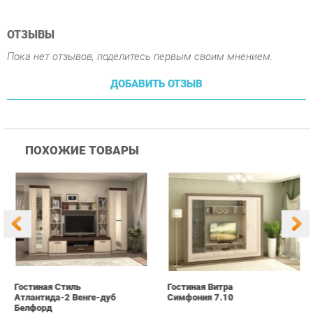
ПОХОЖИЕ ТОВАРЫ
Гостиная Стиль
Гостиная Витра
К
Атлантида-2 Венге-дуб
Симфония 7.10
п
Белфорд
А
с
25 190 ₽
55 390 ₽
Купить
Купить
info@office-ekb.ru
+7 (343) 383-35-98
КАТАЛОГ
ИНФОРМАЦИЯ
Коллекции
О проекте