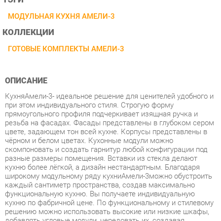
КОЛЛЕКЦИИ
ГОТОВЫЕ КОМПЛЕКТЫ АМЕЛИ-3
ОПИСАНИЕ
КухняАмели-3- идеальное решение для ценителей удобного и
при этом индивидуального стиля. Строгую форму
прямоугольного профиля подчеркивает изящная ручка и
резьба на фасадах. Фасады представлены в глубоком сером
цвете, задающем тон всей кухне. Корпусы представлены в
чёрном и белом цветах. Кухонные модули можно
скомпоновать и создать гарнитур любой конфигурации под
разные размеры помещения. Вставки из стекла делают
кухню более лёгкой, а дизайн нестандартным. Благодаря
широкому модульному ряду кухниАмели-3можно обустроить
каждый сантиметр пространства, создав максимально
функциональную кухню. Вы получаете индивидуальную
кухню по фабричной цене. По функциональному и стилевому
решению можно использовать высокие или низкие шкафы,
добавлять угловые модули, чередовать их, создавая
необычную композицию. Высокие шкафы - преимущество
коллекции, можно выстроить кухню почти до потолка -
удобно уложить на верхние полки редко используемые вещи.
Стиль - классический, итальянский.