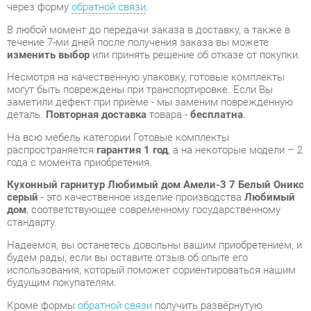
Несмотря на качественную упаковку, готовые комплекты
могут быть повреждены при транспортировке. Если Вы
заметили дефект при приёме - мы заменим поврежденную
деталь.
Повторная доставка
товара -
бесплатна
.
На всю мебель категории Готовые комплекты
распространяется
гарантия 1 год
, а на некоторые модели – 2
года с момента приобретения.
Кухонный гарнитур Любимый дом Амели-3 7 Белый Оникс
серый
- это качественное изделие производства
Любимый
дом
, соответствующее современному государственному
стандарту.
Надеемся, вы останетесь довольны вашим приобретением, и
будем рады, если вы оставите отзыв об опыте его
использования, который поможет сориентироваться нашим
будущим покупателям.
Кроме формы
обратной связи
получить развёрнутую
консультацию, фото и видеообзор продукции вы можете по
e-mail, телефону в Екатеринбурге и через мессенджеры
Telegram и WhatsApp.
Готовые комплекты также можно сравнить между собой в
нашем шоу-руме и купить Кухонный гарнитур Любимый дом