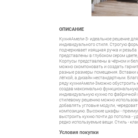
ОПИСАНИЕ
КухняАмели-3- идеальное решение для 
индивидуального стиля. Строгую фор
подчеркивает изящная ручка и резьба
представлены в глубоком сером цвете,
Корпусы представлены в чёрном и бел
можно скомпоновать и создать гарни
разные размеры помещения. Вставки и
лёгкой, а дизайн нестандартным. Бл
ряду кухниАмели-3можно обустроить 
создав максимально функциональную 
индивидуальную кухню по фабричной 
стилевому решению можно использова
добавлять угловые модули, чередоват
композицию. Высокие шкафы - преиму
выстроить кухню почти до потолка - у
редко используемые вещи. Стиль - кла
Условия покупки