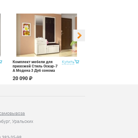
Комплект мебели для
Купить
Набор 9 предметов Витра
прихожей Стиль Оскар-7
Рубин 11.2
А Модена 3 Дуб сонома
светлый Крем
20 090 ₽
67 590 ₽
 самовывоза
нбург, Уральских
) 383-35-98