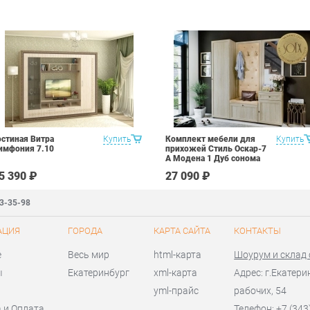
остиная Витра
Купить
Комплект мебели для
Купить
имфония 7.10
прихожей Стиль Оскар-7
А Модена 1 Дуб сонома
светлый Крем
5 390 ₽
27 090 ₽
83-35-98
АЦИЯ
ГОРОДА
КАРТА САЙТА
КОНТАКТЫ
е
Весь мир
html-карта
Шоурум и склад
ы
Екатеринбург
xml-карта
Адрес: г.Екатери
yml-прайс
рабочих, 54
 и Оплата
Телефон: +7 (343