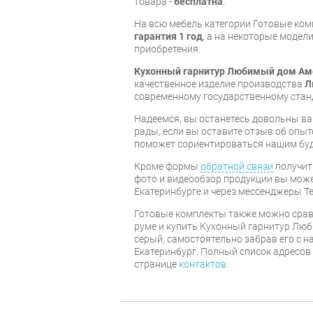
товара -
бесплатна
.
На всю мебель категории Готовые ко
гарантия 1 год
, а на некоторые модели
приобретения.
Кухонный гарнитур Любимый дом Аме
качественное изделие производства
Л
современному государственному стан
Надеемся, вы останетесь довольны ва
рады, если вы оставите отзыв об опыт
поможет сориентироваться нашим бу
Кроме формы
обратной связи
получит
фото и видеообзор продукции вы может
Екатеринбурге и через мессенджеры Te
Готовые комплекты также можно срав
руме и купить Кухонный гарнитур Лю
серый, самостоятельно забрав его с н
Екатеринбург. Полный список адресов
странице
контактов
.