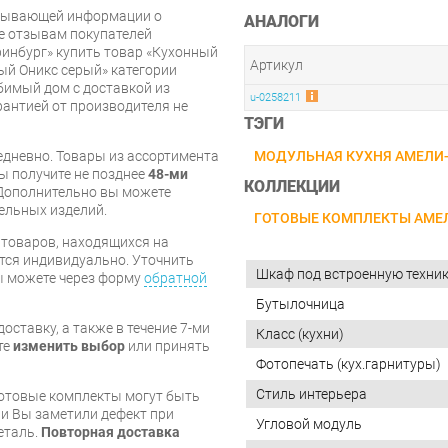
рпывающей информации о
АНАЛОГИ
же отзывам покупателей
инбург» купить товар «Кухонный
Артикул
ый Оникс серый» категории
имый дом с доставкой из
u-0258211
арантией от производителя не
ТЭГИ
МОДУЛЬНАЯ КУХНЯ АМЕЛИ
дневно. Товары из ассортимента
вы получите не позднее
48-ми
КОЛЛЕКЦИИ
Дополнительно вы можете
бельных изделий.
ГОТОВЫЕ КОМПЛЕКТЫ АМЕ
я товаров, находящихся на
тся индивидуально. Уточнить
Шкаф под встроенную техни
вы можете через форму
обратной
Бутылочница
оставку, а также в течение 7-ми
Класс (кухни)
те
изменить выбор
или принять
Фотопечать (кух.гарнитуры)
Стиль интерьера
готовые комплекты могут быть
и Вы заметили дефект при
Угловой модуль
еталь.
Повторная доставка