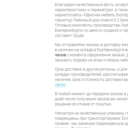
Благодаря качественным фото, исче
характеристиках и параметрах, а так
маркетплэйса «Офисная мебель Екатер
гарнитур Любимый дом Амели-3 2 Бел
Готовые комплекты производства Люб
Екатеринбурга по цене со скидкой и г
составит труда.
Мы отправляем заказы в доставку еже
в наличии на складе в Екатеринбурге 
часов
с момента оформления заказа. 
заказать подъём на этаж и сборку ме
Срок доставки в другие регионы, и дл
складах производителей, рассчитывае
наличие, срок и стоимость доставки 
связи
.
В любой момент до передачи заказа в д
дней после получения заказа вы може
решение об отказе от покупки.
Несмотря на качественную упаковку, 
повреждены при транспортировке. Есл
приёме - мы заменим поврежденную д