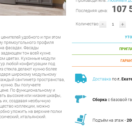
Производитель:
Любимый д
107 
Последняя цена:
-
+
Количество:
ценителей удобного и при этом
УТО
му прямоугольного профиля
 на фасадах. Фасады
ПРИГЛ
 задающем тон всей кухне.
ом цветах. Кухонные модули
ГАРАН
тур любой конфигурации под
з стекла делают кухню более
агодаря широкому модульному
Доставка
по
г. Екат
каждый сантиметр пространства,
кухню. Вы получаете
цене. По функциональному и
ть высокие или низкие шкафы,
Сборка
с базовой г
ь их, создавая необычную
щество коллекции, можно
добно уложить на верхние полки
ссический, итальянский.
Подъём на этаж -
20