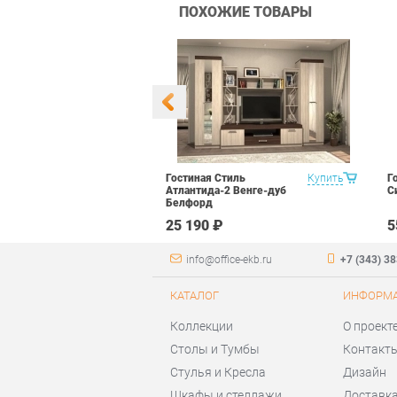
ПОХОЖИЕ ТОВАРЫ
уководителя
Купить
Гостиная Стиль
Купить
Г
арь Набор 2
Атлантида-2 Венге-дуб
С
Белфорд
 ₽
25 190 ₽
5
info@office-ekb.ru
+7 (343) 3
КАТАЛОГ
ИНФОРМ
Коллекции
О проект
Столы и Тумбы
Контакт
Стулья и Кресла
Дизайн
Шкафы и стеллажи
Доставка