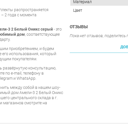
Материал
мплекты распространяется
Цвет
 – 2 года с момента
ОТЗЫВЫ
ли-3 2 Белый Оникс серый
- это
юбимый дом
, соответствующее
Пока нет отзывов, поделитесь
дарту.
ДОБ
шим приобретением, и будем
е его использования, который
дущим покупателям.
ь развёрнутую консультацию,
е по e-mail, телефону в
legram и WhatsApp.
нить между собой в нашем шоу-
бимый дом Амели-3 2 Белый Оникс
ашего центрального склада в г.
 и магазинов смотрите на