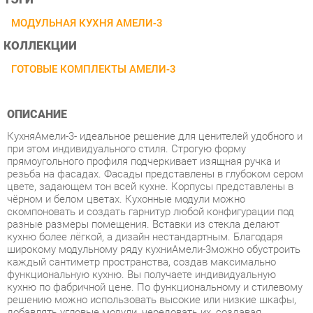
КОЛЛЕКЦИИ
ГОТОВЫЕ КОМПЛЕКТЫ АМЕЛИ-3
ОПИСАНИЕ
КухняАмели-3- идеальное решение для ценителей удобного и
при этом индивидуального стиля. Строгую форму
прямоугольного профиля подчеркивает изящная ручка и
резьба на фасадах. Фасады представлены в глубоком сером
цвете, задающем тон всей кухне. Корпусы представлены в
чёрном и белом цветах. Кухонные модули можно
скомпоновать и создать гарнитур любой конфигурации под
разные размеры помещения. Вставки из стекла делают
кухню более лёгкой, а дизайн нестандартным. Благодаря
широкому модульному ряду кухниАмели-3можно обустроить
каждый сантиметр пространства, создав максимально
функциональную кухню. Вы получаете индивидуальную
кухню по фабричной цене. По функциональному и стилевому
решению можно использовать высокие или низкие шкафы,
добавлять угловые модули, чередовать их, создавая
необычную композицию. Высокие шкафы - преимущество
коллекции, можно выстроить кухню почти до потолка -
удобно уложить на верхние полки редко используемые вещи.
Стиль - классический, итальянский.