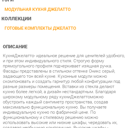
КОЛЛЕКЦИИ
ГОТОВЫЕ КОМПЛЕКТЫ ДЖЕЛАТТО
ОПИСАНИЕ
КухняДжелатто- идеальное решение для ценителей удобного,
и при этом индивидуального стиля. Строгую форму
прямоугольного профиля подчеркивает изящная ручка.
Фасады представлены в стильном оттенке Оникс серый,
задающего тон всей кухне. Кухонные модули можно
скомпоновать и создать гарнитур любой конфигурации под
разные размеры помещения. Вставки из стекла делают
кухню более легкой, а дизайн нестандартным. Благодаря
широкому модульному ряду кухниДжелаттоможно
обустроить каждый сантиметр пространства, создав
максимально функциональную кухню. Вы получаете
индивидуальную кухню по фабричной цене. По
функциональному и стилевому решению можно
использовать высокие или низкие шкафы, чередовать их,
создавая необычную композицию. Высокие шкафы -
преимущество коллекции, можно выстроить кухню почти до
потолка - удобно уложить на верхние полки редко
используемые вещи. Стиль - классический, итальянский.