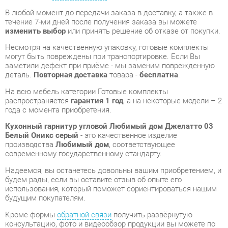
могут быть повреждены при транспортировке. Если Вы
заметили дефект при приёме - мы заменим поврежденную
деталь.
Повторная доставка
товара -
бесплатна
.
На всю мебель категории Готовые комплекты
распространяется
гарантия 1 год
, а на некоторые модели – 2
года с момента приобретения.
Кухонный гарнитур угловой Любимый дом Джелатто 03
Белый Оникс серый
- это качественное изделие
производства
Любимый дом
, соответствующее
современному государственному стандарту.
Надеемся, вы останетесь довольны вашим приобретением, и
будем рады, если вы оставите отзыв об опыте его
использования, который поможет сориентироваться нашим
будущим покупателям.
Кроме формы
обратной связи
получить развёрнутую
консультацию, фото и видеообзор продукции вы можете по
e-mail, телефону в Екатеринбурге и через мессенджеры
Telegram и WhatsApp.
Готовые комплекты также можно сравнить между собой в
нашем шоу-руме и купить Кухонный гарнитур угловой
Любимый дом Джелатто 03 Белый Оникс серый,