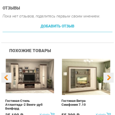
ПОХОЖИЕ ТОВАРЫ
Гостиная Стиль
Гостиная Витра
К
Атлантида-2 Венге-дуб
Симфония 7.10
п
Белфорд
А
с
25 190 ₽
55 390 ₽
Купить
Купить
info@office-ekb.ru
+7 (343) 383-35-98
КАТАЛОГ
ИНФОРМАЦИЯ
Коллекции
О проекте