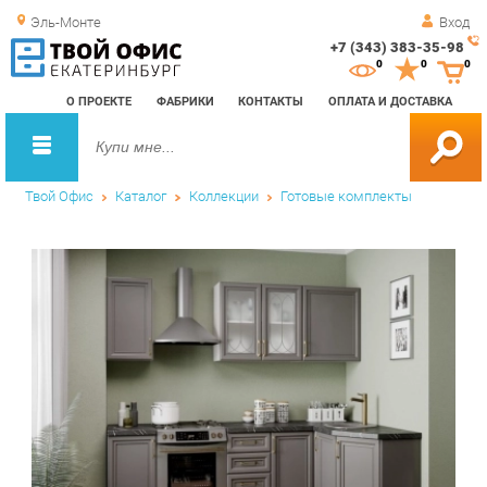
Эль-Монте
Вход
+7 (343) 383-35-98
Зак
0
0
0
обр
О ПРОЕКТЕ
ФАБРИКИ
КОНТАКТЫ
ОПЛАТА И ДОСТАВКА
зво
Твой Офис
Каталог
Коллекции
Готовые комплекты