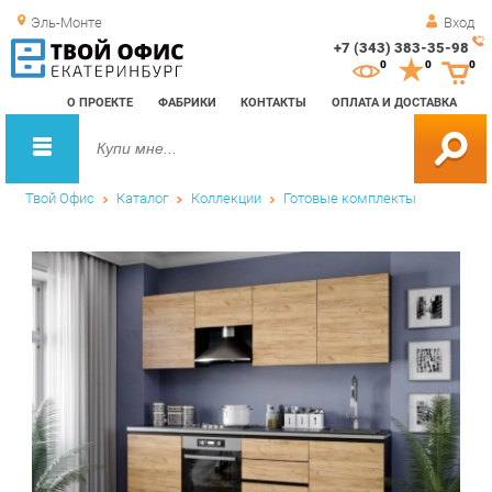
Эль-Монте
Вход
+7 (343) 383-35-98
Зак
0
0
0
обр
О ПРОЕКТЕ
ФАБРИКИ
КОНТАКТЫ
ОПЛАТА И ДОСТАВКА
зво
Твой Офис
Каталог
Коллекции
Готовые комплекты