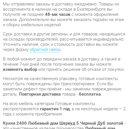
Срок доставки в другие регионы, и для товаров, находящихся
на складах производителей, рассчитывается индивидуально.
Уточнить наличие, срок и стоимость доставки вы можете
через форму
обратной связи
.
В любой момент до передачи заказа в доставку, а также в
течение 7-ми дней после получения заказа вы можете
изменить выбор
или принять решение об отказе от покупки.
Несмотря на качественную упаковку, готовые комплекты
могут быть повреждены при транспортировке. Если Вы
заметили дефект при приёме - мы заменим поврежденную
деталь.
Повторная доставка
товара -
бесплатна
.
На всю мебель категории Готовые комплекты
распространяется
гарантия 1 год
, а на некоторые модели – 2
года с момента приобретения.
Кухня 2400 Любимый дом Шервуд 5 Черный Дуб золотой
-
это качественное изделие производства
Любимый дом
,
соответствующее современному государственному
стандарту.
Надеемся, вы останетесь довольны вашим приобретением, и
будем рады, если вы оставите отзыв об опыте его
использования, который поможет сориентироваться нашим