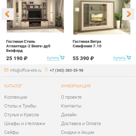
Атлантида-2 Венге-дуб
Симфония 7.10
п
Белфорд
А
с
25 190 ₽
55 390 ₽
Купить
Купить
info@office-ekb.ru
+7 (343) 383-35-98
КАТАЛОГ
ИНФОРМАЦИЯ
Коллекции
О проекте
Столы и Тумбы
Контакты
Стулья и Кресла
Дизайн
Шкафы и стеллажи
Доставка и Оплата
Сейфы
Скидки и Акции
Офисная мебель
Политика
Хранение инструментов
Гарантия
Мягкая офисная мебель
Помощь
ГОРОДА
КОНТАКТЫ
Весь мир
Шоурум и склад самовывоза