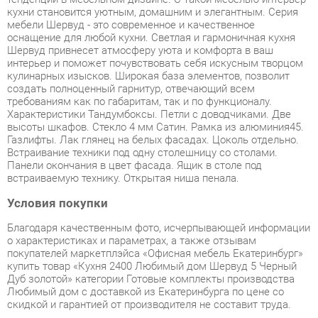
интерьер и поможет почувствовать себя искусным творцом
кулинарных изысков. Широкая база элементов, позволит
создать полноценный гарнитур, отвечающий всем
требованиям как по габаритам, так и по функционалу.
Характеристики Тандумбоксы. Петли с доводчиками. Две
высоты шкафов. Стекло 4 мм Сатин. Рамка из алюминия45.
Газлифты. Лак глянец на белых фасадах. Цоколь отдельно.
Встраивание техники под одну столешницу со столами.
Панели окончания в цвет фасада. Ящик в столе под
встраиваемую технику. Открытая ниша пенала.
Условия покупки
Благодаря качественным фото, исчерпывающей информации
о характеристиках и параметрах, а также отзывам
покупателей маркетплэйса «Офисная мебель Екатеринбург»
купить товар «Кухня 2400 Любимый дом Шервуд 5 Черный
Дуб золотой» категории Готовые комплекты производства
Любимый дом с доставкой из Екатеринбурга по цене со
скидкой и гарантией от производителя не составит труда.
Мы отправляем заказы в доставку ежедневно. Товары из
ассортимента в наличии на складе в Екатеринбурге вы
получите не позднее
48-ми часов
с момента оформления
заказа. Дополнительно вы можете заказать подъём на этаж
и сборку мебельных изделий.