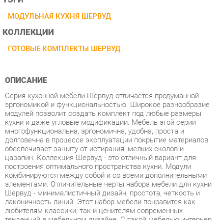
КОЛЛЕКЦИИ
ГОТОВЫЕ КОМПЛЕКТЫ ШЕРВУД
ОПИСАНИЕ
Серия кухонной мебели Шервуд отличается продуманной
эргономикой и функциональностью. Широкое разнообразие
модулей позволит создать комплект под любые размеры
кухни и даже угловые модификации. Мебель этой серии
многофункциональна, эргономична, удобна, проста и
долговечна в процессе эксплуатации покрытие материалов
обеспечивает защиту от истирания, мелких сколов и
царапин. Коллекция Шервуд - это отличный вариант для
построения оптимального пространства кухни. Модули
комбинируются между собой и со всеми дополнительными
элементами. Отличительные черты набора мебели для кухни
Шервуд - минималистичный дизайн, простота, четкость и
лаконичность линий. Этот набор мебели понравится как
любителям классики, так и ценителям современных
тенденций в мебельном дизайне. С такой мебелью интерьер
кухни становится уютным, домашним и элегантным. Серия
мебели Шервуд - это современное и качественное
оснащение для любой кухни. Светлая и гармоничная кухня
Шервуд привнесет атмосферу уюта и комфорта в ваш